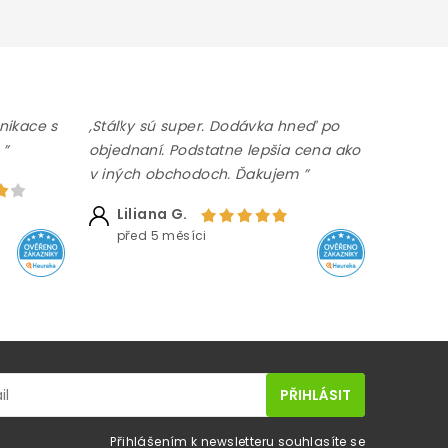
nikace s
,Stálky sú super. Dodávka hneď po
 ”
objednaní. Podstatne lepšia cena ako
v iných obchodoch. Ďakujem ”
Liliana G.
před 5 měsíci
Přihlášením k newsletteru souhlasíte se