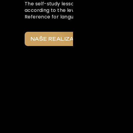
The self-study lessons in this section are w
according to the levels of the Common Eu
Reference for languages
NAŠE REALIZACE
Co o
nás
říkají