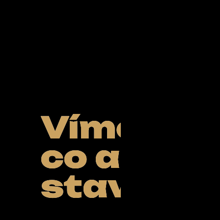
Ze
světa
FUBO
Víme,
co a pro 
Powered by Curator.i
stavíme