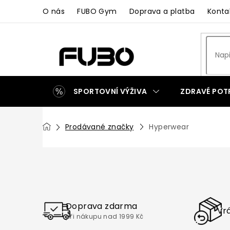
Přejít
O nás
FUBO Gym
Doprava a platba
Konta
na
obsah
SPORTOVNÍ VÝŽIVA
ZDRAVÉ POT
ZAKÁZKOVÁ VÝROBA
Domů
Prodávané značky
Hyperwear
P
o
s
t
r
Doprava zdarma
a
Vrá
při nákupu nad 1999 Kč
n