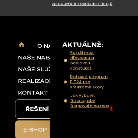
zpracováním osobních údajů
AKTUÁLNĚ:
O NÁS
Rozdil mezi
NAŠE NABÍDKA
dřevenou a
ocelovou
konstukcí
NAŠE SLUŽBY
Dotační program
REALIZACE
FIT24 pro
soukromé skoly
KONTAKT
Jak vybavit
fitness, aby
fungovalo na max
ŘEŠENÍ NA KLÍČ
6
... Více aktualit a
tipů
E-SHOP