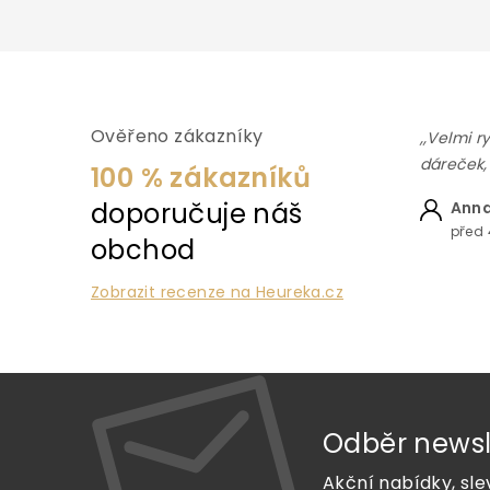
n
í
p
a
n
e
Ověřeno zákazníky
,,Velmi r
l
dáreček,
100 % zákazníků
doporučuje náš
Anna
před 
obchod
Zobrazit recenze na Heureka.cz
Odběr newsl
Akční nabídky, sle