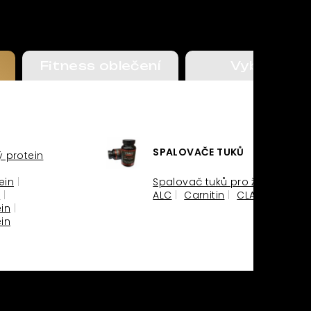
info@fubo.cz
Odvaha odměněna zítřejším štěst
Fitness oblečení
Vybavení
SPALOVAČE TUKŮ
 protein
© 2024
ein
Spalovač tuků pro ženy
M
ALC
Carnitin
CLA
HCA
in
in