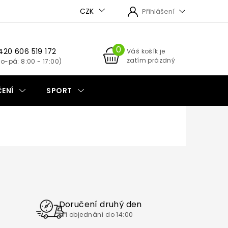
CZK
Přihlášení
420 606 519 172
NÁKUPNÍ
Váš košík je
zatím prázdný
KOŠÍK
ENÍ
SPORT
Doručení druhý den
při objednání do 14:00