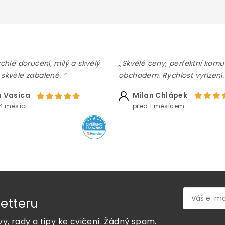
ychlé doručení, milý a skvělý
,,Skvělé ceny, perfektní komu
 skvěle zabalené. ”
obchodem. Rychlost vyřízení.
 Vasica
Milan Chlápek
4 měsíci
před 1 měsícem
etteru
vy, rady a tipy ke cvičení. Žádný spam.