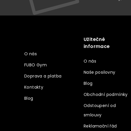
Z
á
p
a
Užitečné
Vše o nákupu
t
informace
í
O nás
O nás
FUBO Gym
Naše posilovny
Doprava a platba
Blog
Kontakty
Obchodní podmínky
Blog
Odstoupení od
smlouvy
Reklamační řád