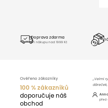
Doprava zdarma
Vrá
při nákupu nad 1999 Kč
Ověřeno zákazníky
,,Velmi r
dáreček,
100 % zákazníků
doporučuje náš
Anna
před 
obchod