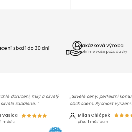
O
v
l
á
d
a
Zakázková výroba
cení zboží do 30 dní
c
splníme vaše požadavky
í
p
r
v
k
y
v
ý
ychlé doručení, milý a skvělý
,,Skvělé ceny, perfektní komu
p
 skvěle zabalené. ”
obchodem. Rychlost vyřízení.
i
s
 Vasica
Milan Chlápek
u
4 měsíci
před 1 měsícem