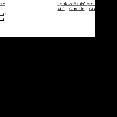
ein
Spalovač tuků pro ženy
M
ALC
Carnitin
CLA
HCA
in
in