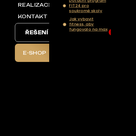
Dotační program
REALIZACE
FIT24 pro
soukromé skoly
KONTAKT
Jak vybavit
fitness, aby
fungovalo na max
ŘEŠENÍ NA KLÍČ
6
... Více aktualit a
tipů
E-SHOP
chal
il
aznická
e