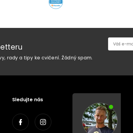
etteru
vy, rady a tipy ke cvičení. Žádný spam.
Sledujte nás
P
o
r
a