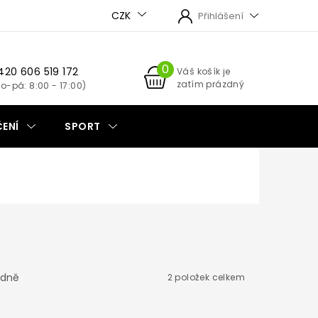
CZK
Přihlášení
420 606 519 172
NÁKUPNÍ
Váš košík je
zatím prázdný
KOŠÍK
ENÍ
SPORT
dně
2
položek celkem