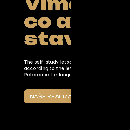
Víme,
co a pro 
Powered by Curator.i
stavíme
The self-study lessons in this section are w
according to the levels of the Common Eu
Reference for languages
NAŠE REALIZACE