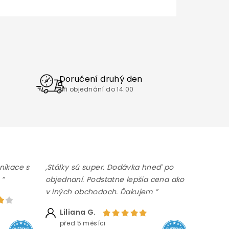
Doručení druhý den
při objednání do 14:00
nikace s
,Stálky sú super. Dodávka hneď po
 ”
objednaní. Podstatne lepšia cena ako
v iných obchodoch. Ďakujem ”
Liliana G.
před 5 měsíci