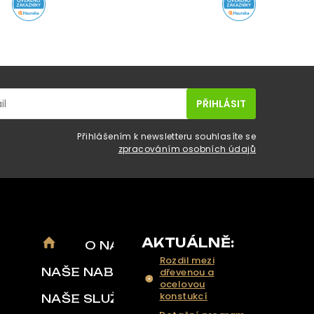
Přihlášením k newsletteru souhlasíte se
zpracováním osobních údajů
AKTUÁLNĚ:
O NÁS
Rozdil mezi
NAŠE NABÍDKA
dřevenou a
ocelovou
konstukcí
NAŠE SLUŽBY