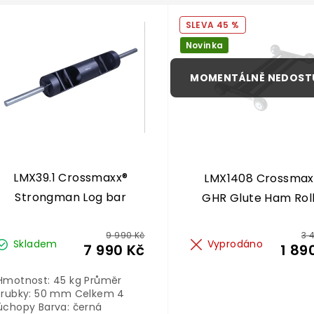
45 %
Novinka
LMX39.1 Crossmaxx®
LMX1408 Crossmax
Strongman Log bar
GHR Glute Ham Rol
9 990 Kč
3 
Skladem
Vyprodáno
7 990 Kč
1 89
Hmotnost: 45 kg Průměr
trubky: 50 mm Celkem 4
úchopy Barva: černá