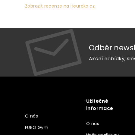
Zobrazit recenze na Heureka.cz
Odběr newsl
Akční nabídky, sle
Z
á
p
a
Užitečné
Vše o nákupu
t
informace
í
O nás
O nás
FUBO Gym