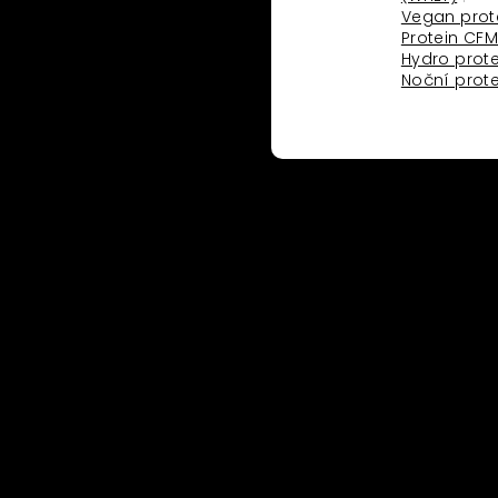
Vegan prot
Protein CF
koho
o
Hydro prote
Noční prote
ritten and organised
ropean Framework of