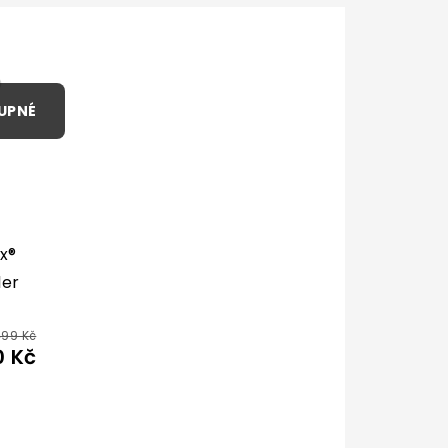
x®
ler
499 Kč
0 Kč