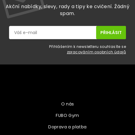
Akční nabídky, slevy, rady a tipy ke cvičení. Žádný
spam.
Přihlášením k newsletteru souhlasíte se
zpracováním osobních údajů
Z
á
p
a
Vše o nákupu
t
í
O nás
FUBO Gym
Doprava a platba