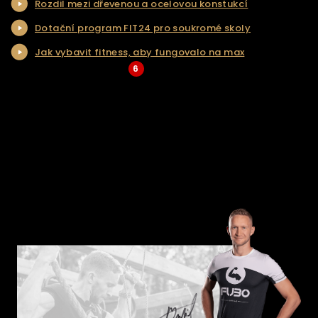
Rozdil mezi dřevenou a ocelovou konstukcí
NAŠE SLUŽBY
Dotační program FIT24 pro soukromé skoly
REALIZACE
Jak vybavit fitness, aby fungovalo na max
KONTAKT
6
... Více aktualit a tipů
ŘEŠENÍ NA KLÍČ
E-SHOP