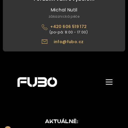
Michal Nutil
zákaznická péče
+420 606 519 172
info@fubo.cz
Zobrazit/skr
menu
ÚVOD
O NÁS
NAŠE NABÍDKA
AKTUÁLNĚ: