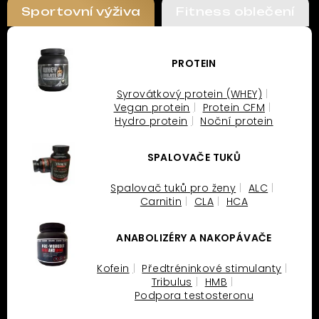
Sportovní výživa
Fitness oblečení
PROTEIN
Syrovátkový protein (WHEY)
Vegan protein
Protein CFM
Hydro protein
Noční protein
SPALOVAČE TUKŮ
Spalovač tuků pro ženy
ALC
Carnitin
CLA
HCA
ANABOLIZÉRY A NAKOPÁVAČE
Kofein
Předtréninkové stimulanty
Tribulus
HMB
Podpora testosteronu