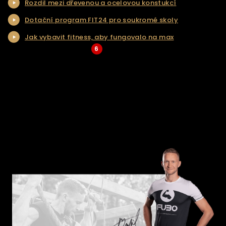
Rozdil mezi dřevenou a ocelovou konstukcí
NAŠE SLUŽBY
Dotační program FIT24 pro soukromé skoly
REALIZACE
Jak vybavit fitness, aby fungovalo na max
KONTAKT
6
... Více aktualit a tipů
ŘEŠENÍ NA KLÍČ
E-SHOP