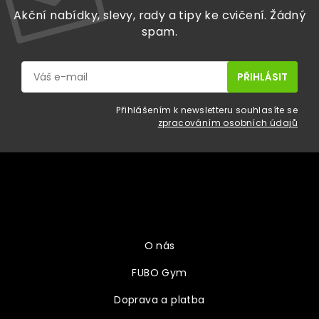
Akční nabídky, slevy, rady a tipy ke cvičení. Žádný
spam.
Přihlášením k newsletteru souhlasíte se
zpracováním osobních údajů
Z
á
p
a
Vše o nákupu
t
í
O nás
FUBO Gym
Doprava a platba