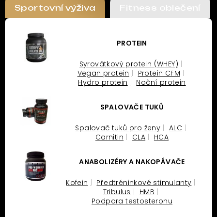
Sportovní výživa
Fitness oblečení
PROTEIN
Syrovátkový protein (WHEY)
Vegan protein
Protein CFM
Hydro protein
Noční protein
SPALOVAČE TUKŮ
Spalovač tuků pro ženy
ALC
Carnitin
CLA
HCA
ANABOLIZÉRY A NAKOPÁVAČE
Kofein
Předtréninkové stimulanty
Tribulus
HMB
Podpora testosteronu