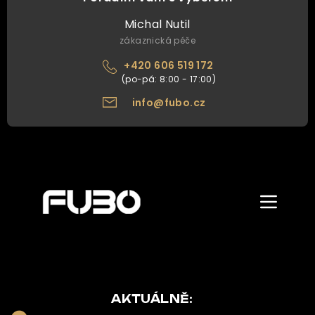
Michal Nutil
zákaznická péče
+420 606 519 172
info@fubo.cz
Zobrazit/skr
menu
ÚVOD
O NÁS
NAŠE NABÍDKA
AKTUÁLNĚ: