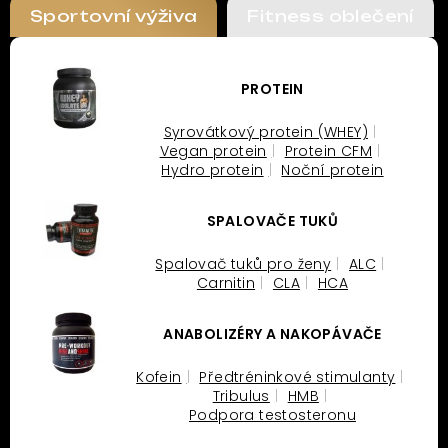
Sportovní výživa
Fitness oblečení
PROTEIN
Syrovátkový protein (WHEY)
Vegan protein
Protein CFM
Hydro protein
Noční protein
SPALOVAČE TUKŮ
Spalovač tuků pro ženy
ALC
Carnitin
CLA
HCA
ANABOLIZÉRY A NAKOPÁVAČE
Kofein
Předtréninkové stimulanty
Tribulus
HMB
Podpora testosteronu