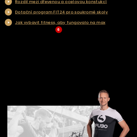
Rozdil mezi dřevenou a ocelovou konstukcí
NAŠE SLUŽBY
Dotační program FIT24 pro soukromé skoly
REALIZACE
Jak vybavit fitness, aby fungovalo na max
KONTAKT
6
... Více aktualit a tipů
ŘEŠENÍ NA KLÍČ
E-SHOP