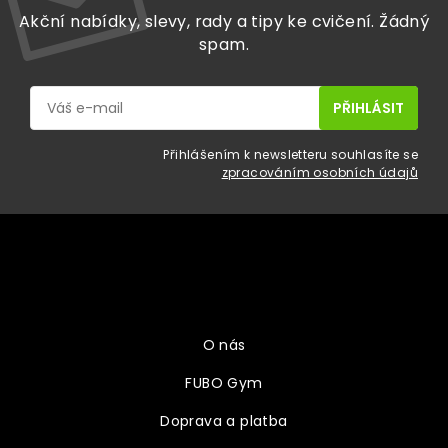
Akční nabídky, slevy, rady a tipy ke cvičení. Žádný
spam.
Přihlášením k newsletteru souhlasíte se
zpracováním osobních údajů
Z
á
p
a
Vše o nákupu
t
í
O nás
FUBO Gym
Doprava a platba