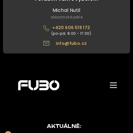
Michal Nutil
zákaznická péče
+420 606 519 172
info@fubo.cz
Zobrazit/skr
menu
ÚVOD
O NÁS
NAŠE NABÍDKA
AKTUÁLNĚ: