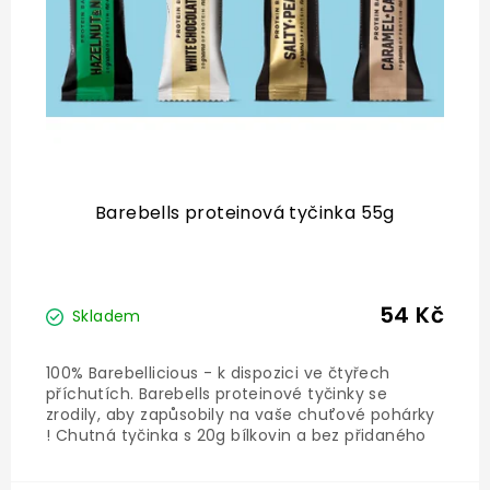
Barebells proteinová tyčinka 55g
54 Kč
Skladem
100% Barebellicious - k dispozici ve čtyřech
příchutích. Barebells proteinové tyčinky se
zrodily, aby zapůsobily na vaše chuťové pohárky
! Chutná tyčinka s 20g bílkovin a bez přidaného
cukru od firmy Barebells.