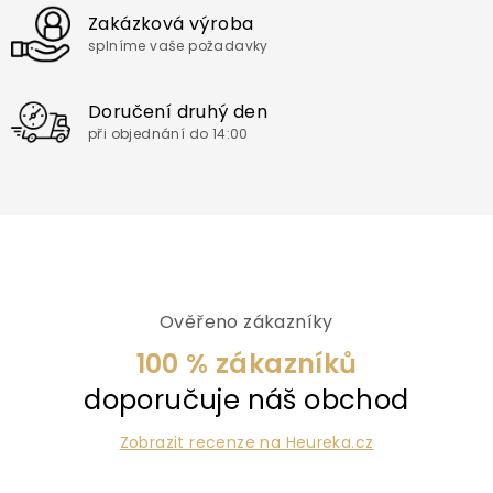
y
v
Zakázková výroba
ý
splníme vaše požadavky
p
i
s
Doručení druhý den
u
při objednání do 14:00
Ověřeno zákazníky
100 % zákazníků
doporučuje náš obchod
Zobrazit recenze na Heureka.cz