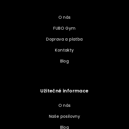
a
Vše o nákupu
t
í
O nás
FUBO Gym
Doprava a platba
Kontakty
Blog
Užitečné informace
O nás
Naše posilovny
Blog