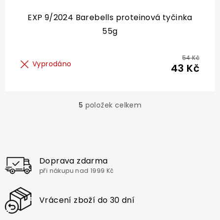
EXP 9/2024 Barebells proteinová tyčinka
55g
54 Kč
Vyprodáno
43 Kč
5
položek celkem
O
v
l
á
d
a
Doprava zdarma
c
při nákupu nad 1999 Kč
í
p
r
Vrácení zboží do 30 dní
v
k