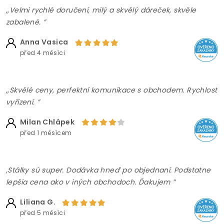
,,Velmi rychlé doručení, milý a skvělý dáreček, skvěle
zabalené. ”
Anna Vasica
před 4 měsíci
,,Skvělé ceny, perfektní komunikace s obchodem. Rychlost
vyřízení. ”
Milan Chlápek
před 1 měsícem
,Stálky sú super. Dodávka hneď po objednaní. Podstatne
lepšia cena ako v iných obchodoch. Ďakujem ”
Liliana G.
před 5 měsíci