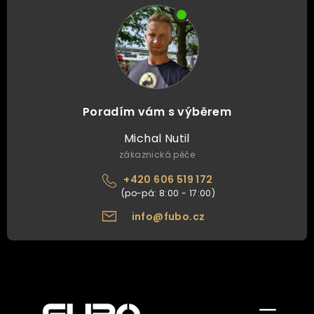
Poradím vám s výběrem
Michal Nutil
zákaznická péče
+420 606 519 172
info@fubo.cz
Zobrazit/skr