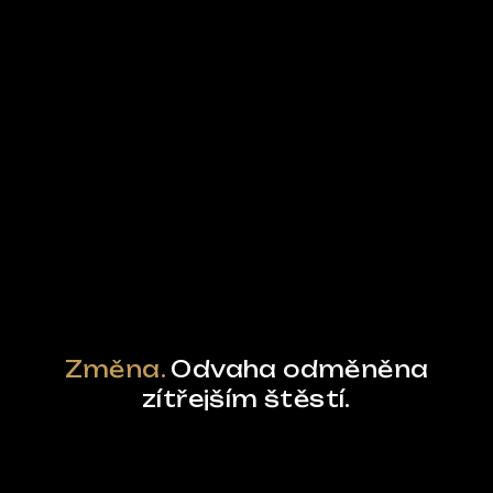
Ze světa FUBO
Powered by Curator.io
Změna.
Odvaha odměněna
zítřejším štěstí.