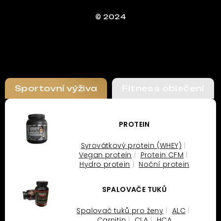
© 2024
Sportovní výživa
Fitness oblečení
PROTEIN
Syrovátkový protein (WHEY)
Vegan protein
Protein CFM
Hydro protein
Noční protein
SPALOVAČE TUKŮ
Spalovač tuků pro ženy
ALC
Carnitin
CLA
HCA