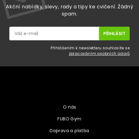
Akční nabídky, slevy, rady a tipy ke cvičení. Žádný
spam.
Přihlášením k newsletteru souhlasíte se
zpracováním osobních údajů
Z
á
p
a
Vše o nákupu
t
í
O nás
FUBO Gym
Doprava a platba