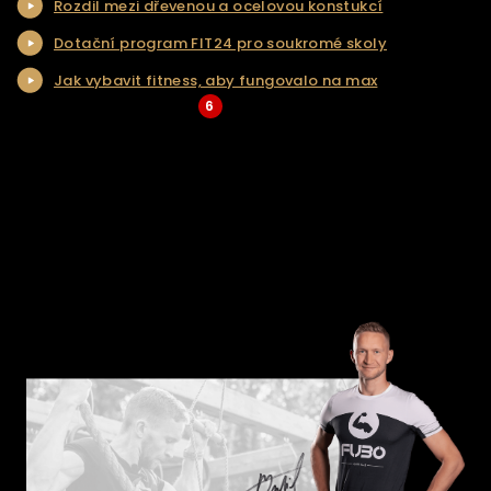
Rozdil mezi dřevenou a ocelovou konstukcí
NAŠE SLUŽBY
Dotační program FIT24 pro soukromé skoly
REALIZACE
Jak vybavit fitness, aby fungovalo na max
KONTAKT
6
... Více aktualit a tipů
ŘEŠENÍ NA KLÍČ
E-SHOP