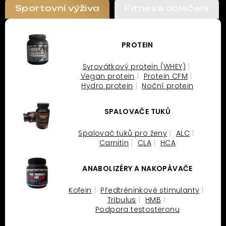
Sportovní výživa
Fitness oblečení
PROTEIN
Syrovátkový protein (WHEY)
Vegan protein
Protein CFM
Hydro protein
Noční protein
SPALOVAČE TUKŮ
Spalovač tuků pro ženy
ALC
Carnitin
CLA
HCA
ANABOLIZÉRY A NAKOPÁVAČE
Kofein
Předtréninkové stimulanty
Tribulus
HMB
Podpora testosteronu