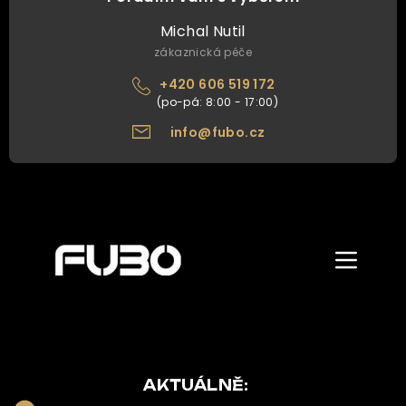
Michal Nutil
zákaznická péče
+420 606 519 172
info@fubo.cz
Zobrazit/skr
menu
ÚVOD
O NÁS
NAŠE NABÍDKA
AKTUÁLNĚ: