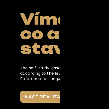
FUBO
Víme,
co a pro 
Powered by Curator.i
stavíme
The self-study lessons in this section are w
according to the levels of the Common Eu
Reference for languages
NAŠE REALIZACE