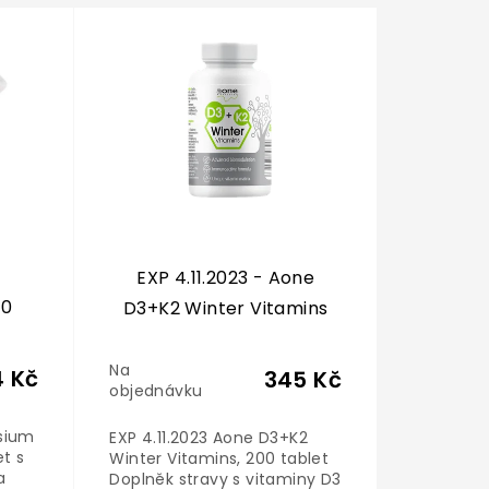
EXP 4.11.2023 - Aone
10
D3+K2 Winter Vitamins
s
Na
 Kč
345 Kč
objednávku
sium
EXP 4.11.2023 Aone D3+K2
et s
Winter Vitamins, 200 tablet
a
Doplněk stravy s vitaminy D3