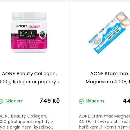
AONE Beauty Collagen,
AONE Stamimax
300g, kolagenní peptidy z
Magnesium 400+, 
ryb s argininem, kyselinou
žvýkacích tablet 
hyaluronovou, vitaminem
hořčíkem
749 Kč
44
Skladem
Skladem
C a zinkem
AONE Beauty Collagen,
AONE Stamimax Magne
300g, kolagenní peptidy z
400+, 10 žvýkacích tabl
ryb s argininem, kyselinou
hořčíkem, l-karnitinem 