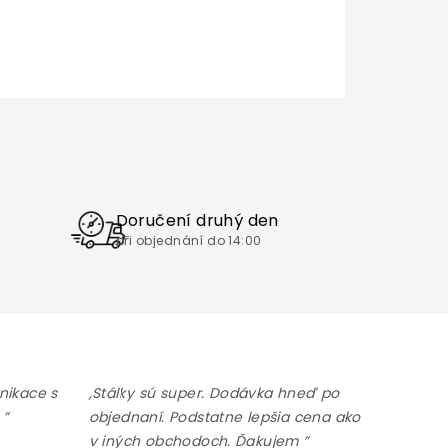
Doručení druhý den
při objednání do 14:00
nikace s
,Stálky sú super. Dodávka hneď po
 ”
objednaní. Podstatne lepšia cena ako
v iných obchodoch. Ďakujem ”