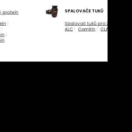
SPALOVAČE TUKŮ
 protein
© 2024
ein
Spalovač tuků pro ženy
M
ALC
Carnitin
CLA
HCA
in
in