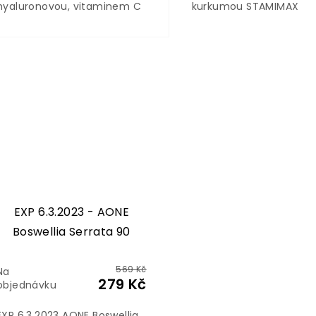
hyaluronovou, vitaminem C
kurkumou STAMIMAX
a zinkem Doplněk
MAGNESIUM: doplněk str
stravy AONE Beauty
Žvýkací tablety se
Collagen je kolagenní peptid
sladidlem.Obsahují hořč
z ryb v patentované formě
vitamín E, L-karnitin a
Peptan®, a BeautycareTM
kurkumu. Hořčík přispívá
complexem (L-arginin
normální funkci svalů, k
malát, kyselina L-askorbová,
snížení míry únavy a
kyselina...
vyčerpání a k normální..
EXP 6.3.2023 - AONE
Boswellia Serrata 90
kapslí
569 Kč
Na
279 Kč
objednávku
EXP 6.3.2023 AONE Boswellia