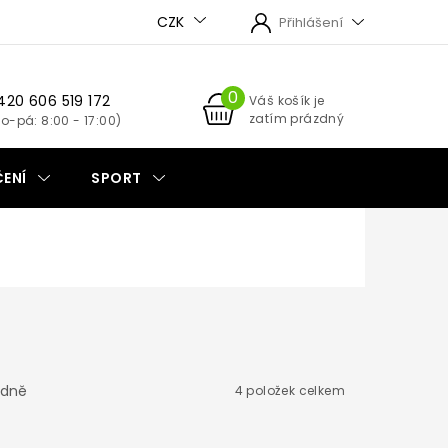
CZK
Přihlášení
420 606 519 172
NÁKUPNÍ
Váš košík je
zatím prázdný
KOŠÍK
ENÍ
SPORT
dně
4
položek celkem