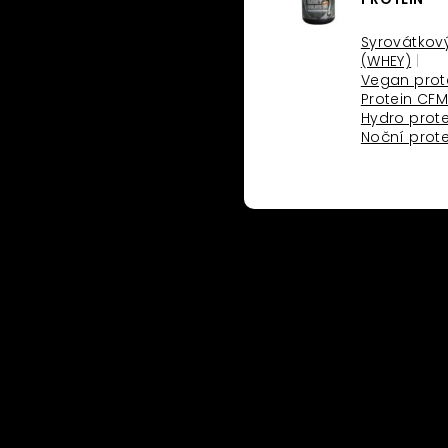
Syrovátkový
(WHEY)
Vegan prot
Protein CF
koho
o
Hydro prote
Noční prote
ritten and organised
ropean Framework of