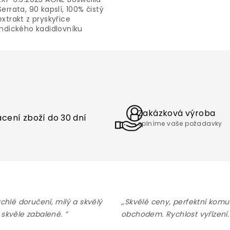
Serrata, 90 kapslí, 100% čistý
extrakt z pryskyřice
indického kadidlovníku
Doplněk stravy Boswellia
Caps obsahuje v každé
kapsli 420mg extraktu
O
z pryskyřice kadidlovníku
v
pilovitého se 189mg
l
boswellových
á
kyselin. Doplněk nenahrazuje
d
vyváženou a různorodou
a
Zakázková výroba
stravu, která...
cení zboží do 30 dní
c
splníme vaše požadavky
í
p
r
v
k
y
v
ý
ychlé doručení, milý a skvělý
,,Skvělé ceny, perfektní komu
p
 skvěle zabalené. ”
obchodem. Rychlost vyřízení.
i
s