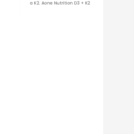
a K2. Aone Nutrition D3 + K2
avy.
Winter Vitamins je vitamín
D3 (cholekalciferol) v
ík,
kombinaci s přírodní formou
vitamínu K
 k
(menachinon). Doplněk
e
nenahrazuje vyváženou a
různorodou stravu, která je
.
pro správné fungování...