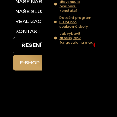
NAŠE NABÍDKA
dřevenou a
ocelovou
konstukcí
NAŠE SLUŽBY
Dotační program
REALIZACE
FIT24 pro
soukromé skoly
KONTAKT
Jak vybavit
fitness, aby
fungovalo na max
ŘEŠENÍ NA KLÍČ
6
... Více aktualit a
tipů
E-SHOP
chal