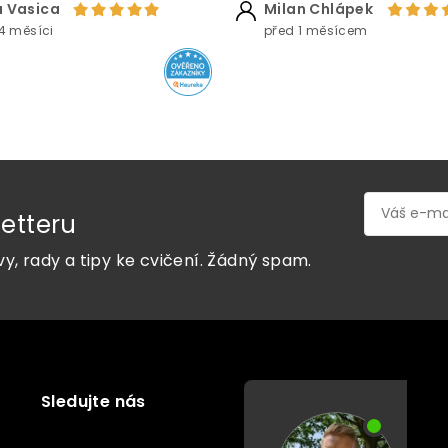
 Vasica
Milan Chlápek
u
4 měsíci
před 1 měsícem
etteru
vy, rady a tipy ke cvičení. Žádný spam.
Sledujte nás
P