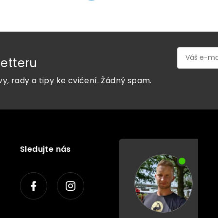
etteru
vy, rady a tipy ke cvičení. Žádný spam.
Sledujte nás
P
o
r
a
d