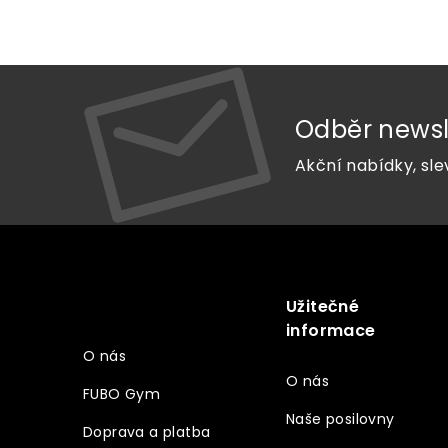
Odběr newsl
Akční nabídky, sle
Z
á
p
a
Užitečné
Vše o nákupu
t
informace
í
O nás
O nás
FUBO Gym
Naše posilovny
Doprava a platba