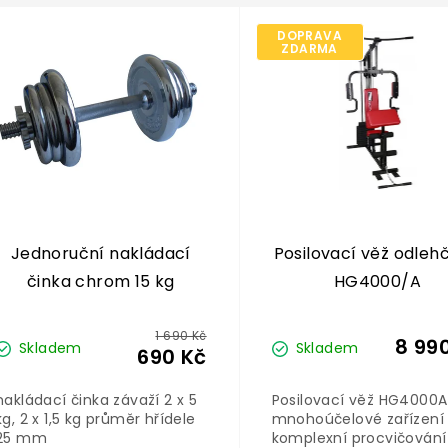
DOPRAVA
ZDARMA
Jednoruční nakládací
Posilovací věž odleh
činka chrom 15 kg
HG4000/A
1 690 Kč
8 99
Skladem
Skladem
690 Kč
nakládací činka závaží 2 x 5
Posilovací věž HG4000A
kg, 2 x 1,5 kg průměr hřídele
mnohoúčelové zařízení
25 mm
komplexní procvičování