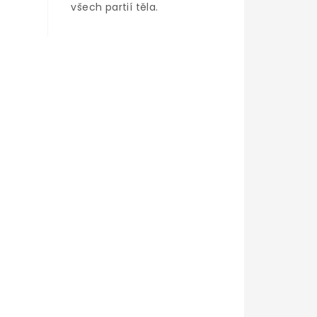
všech partií těla.
k
3