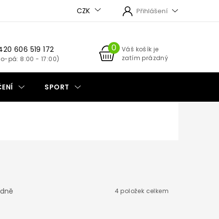
CZK
Přihlášení
420 606 519 172
NÁKUPNÍ
Váš košík je
zatím prázdný
KOŠÍK
ENÍ
SPORT
dně
4
položek celkem