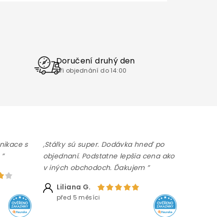
Doručení druhý den
při objednání do 14:00
nikace s
,Stálky sú super. Dodávka hneď po
 ”
objednaní. Podstatne lepšia cena ako
v iných obchodoch. Ďakujem ”
Liliana G.
před 5 měsíci