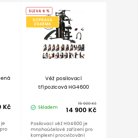
6 %
DOPRAVA
ZDARMA
čená
Věž posilovací
třípozicová HG4600
15 900 Kč
0 Kč
Skladem
14 900 Kč
 je
Posilovací věž HG4600 je
 pro
mnohoúčelové zařízení pro
komplexní procvičování