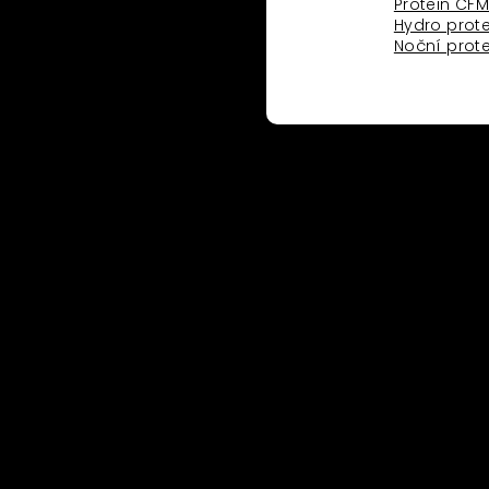
Protein CF
koho
o
Hydro prote
Noční prote
ritten and organised
ropean Framework of