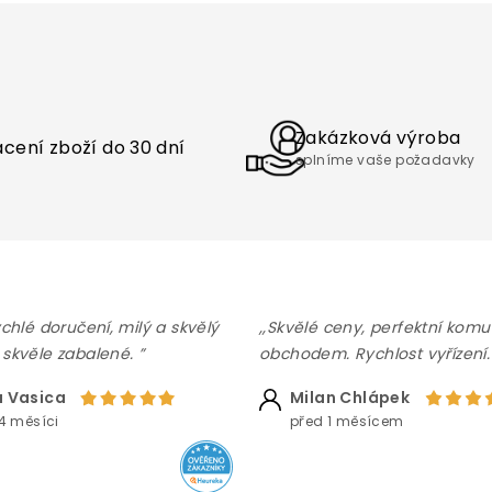
O
v
l
á
d
a
Zakázková výroba
cení zboží do 30 dní
c
splníme vaše požadavky
í
p
r
v
k
y
v
ý
ychlé doručení, milý a skvělý
,,Skvělé ceny, perfektní komu
p
 skvěle zabalené. ”
obchodem. Rychlost vyřízení.
i
s
 Vasica
Milan Chlápek
u
4 měsíci
před 1 měsícem