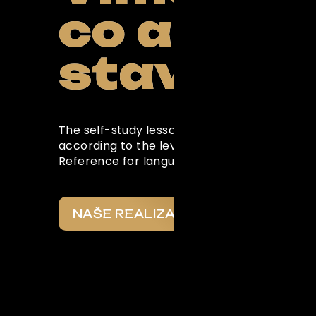
co a pro 
Powered by Curator.i
stavíme
The self-study lessons in this section are w
according to the levels of the Common Eu
Reference for languages
NAŠE REALIZACE