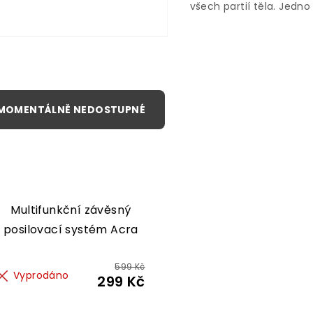
všech partií těla. Jedno
základní stanoviště a
důmyslný systém klade
umožňuje minimálně 4
různých druhů cviků na
všechny části těla.
Multifunkční závěsný
posilovací systém Acra
599 Kč
Vyprodáno
299 Kč