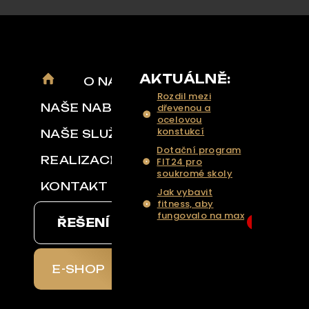
AKTUÁLNĚ:
O NÁS
Rozdil mezi
NAŠE NABÍDKA
dřevenou a
ocelovou
konstukcí
NAŠE SLUŽBY
Dotační program
REALIZACE
FIT24 pro
soukromé skoly
KONTAKT
Jak vybavit
fitness, aby
fungovalo na max
ŘEŠENÍ NA KLÍČ
6
... Více aktualit a
tipů
E-SHOP