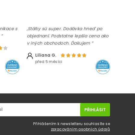
nikace s
,Stálky sú super. Dodávka hneď po
 ”
objednaní. Podstatne lepšia cena ako
v iných obchodoch. Ďakujem ”
Liliana G.
před 5 měsíci
Přihlášením k newsletteru souhlasíte se
zpracováním osobních údajů