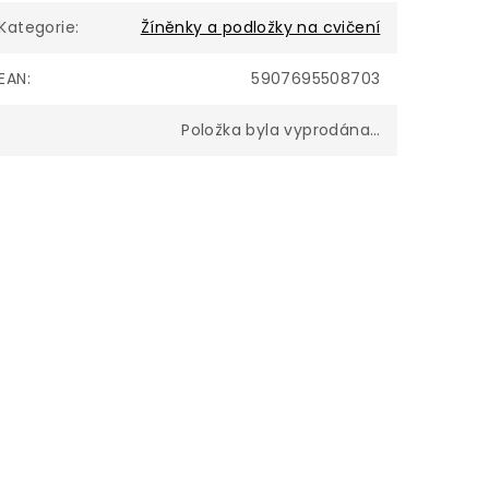
Kategorie
:
Žíněnky a podložky na cvičení
EAN
:
5907695508703
Položka byla vyprodána…