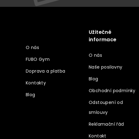
Z
á
p
a
Užitečné
Vše o nákupu
t
informace
í
O nás
O nás
FUBO Gym
Naše posilovny
Doprava a platba
Blog
Kontakty
Obchodní podmínky
Blog
Odstoupení od
smlouvy
Reklamační řád
Kontakt