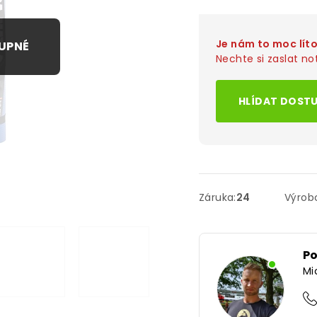
Je nám to moc lít
Nechte si zaslat not
HLÍDAT DOST
Záruka
:
24
Výrob
P
Mi