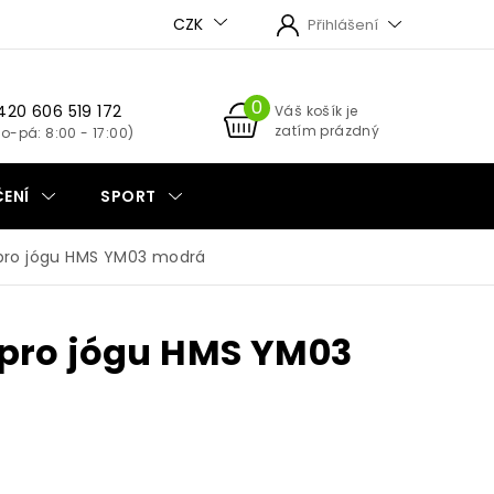
CZK
Přihlášení
420 606 519 172
NÁKUPNÍ
Váš košík je
zatím prázdný
KOŠÍK
ENÍ
SPORT
pro jógu HMS YM03 modrá
 pro jógu HMS YM03