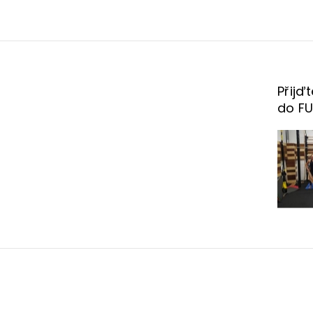
Přijď
do F