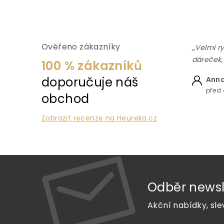
Ověřeno zákazníky
,,Velmi r
dáreček,
100 % zákazníků
doporučuje náš
Anna
před 
obchod
Zobrazit recenze na Heureka.cz
Odběr newsl
Akční nabídky, sle