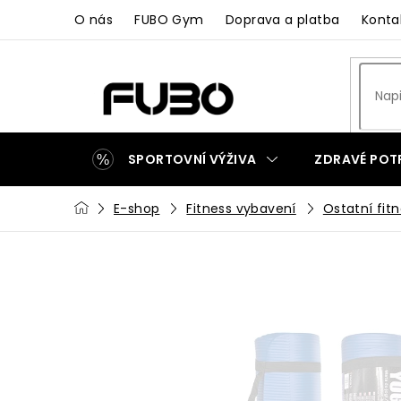
Přejít
O nás
FUBO Gym
Doprava a platba
Konta
na
obsah
SPORTOVNÍ VÝŽIVA
ZDRAVÉ POT
Domů
E-shop
Fitness vybavení
Ostatní fit
ZAKÁZKOVÁ VÝROBA