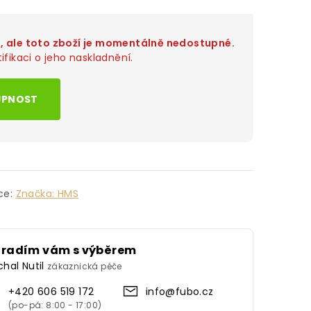
o, ale toto zboží je momentálně nedostupné.
ifikaci o jeho naskladnění.
UPNOST
ce:
Značka:
HMS
oradím vám s výběrem
chal Nutil
zákaznická péče
+420 606 519 172
info@fubo.cz