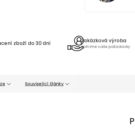
Zakázková výroba
cení zboží do 30 dní
splníme vaše požadavky
uze
Související články
P