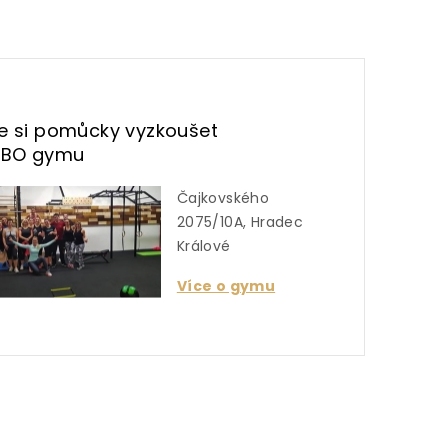
te si pomůcky vyzkoušet
UBO gymu
Čajkovského
2075/10A, Hradec
Králové
Více o gymu