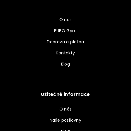
a
Vše o nákupu
t
í
O nás
FUBO Gym
Doprava a platba
Kontakty
Blog
Užitečné informace
O nás
Naše posilovny