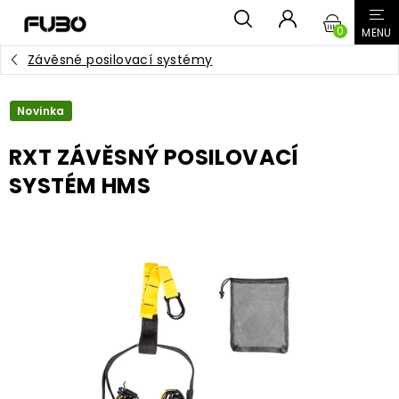
Přejít
NÁKUPN
na
obsah
Závěsné posilovací systémy
KOŠÍK
Novinka
RXT ZÁVĚSNÝ POSILOVACÍ
SYSTÉM HMS