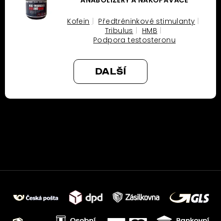
ANABOLIZÉRY A NAKOPÁVAČE
Kofein
Předtréninkové stimulanty
Tribulus
HMB
Podpora testosteronu
DALŠÍ