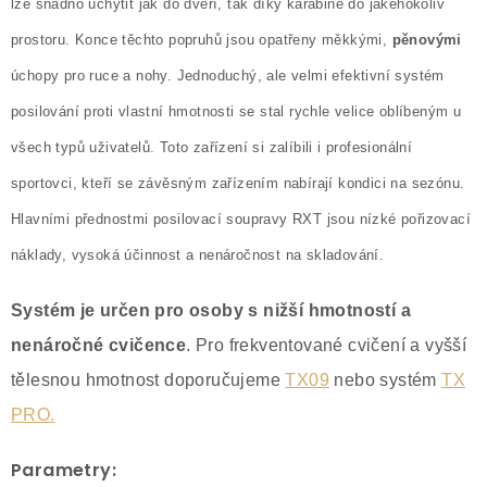
lze snadno uchytit jak do dveří, tak díky karabině do jakéhokoliv
prostoru. Konce těchto popruhů jsou opatřeny měkkými,
pěnovými
úchopy pro ruce a nohy. Jednoduchý, ale velmi efektivní systém
posilování proti vlastní hmotnosti se stal rychle velice oblíbeným u
všech typů uživatelů. Toto zařízení si zalíbili i profesionální
sportovci, kteří se závěsným zařízením nabírají kondici na sezónu.
Hlavními přednostmi posilovací soupravy RXT jsou nízké pořizovací
náklady, vysoká účinnost a nenáročnost na skladování.
Systém je určen pro osoby s nižší hmotností a
nenáročné cvičence
. Pro frekventované cvičení a vyšší
tělesnou hmotnost doporučujeme
TX09
nebo systém
TX
PRO.
Parametry: