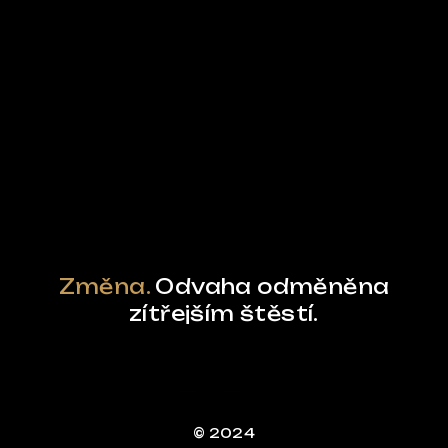
Ze světa FUBO
Powered by Curator.io
Změna.
Odvaha odměněna
zítřejším štěstí.
© 2024