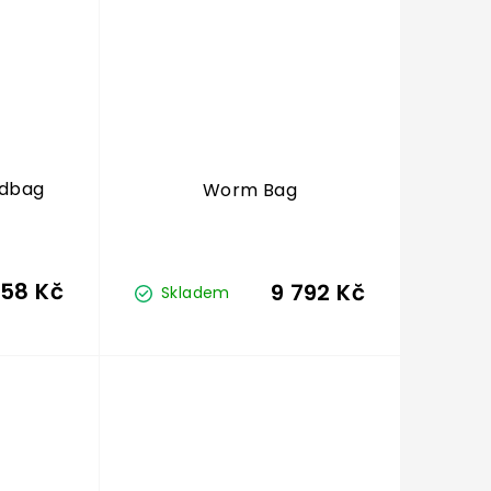
ndbag
Worm Bag
958 Kč
9 792 Kč
Skladem