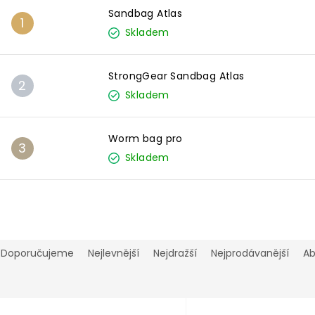
Sandbag Atlas
Skladem
StrongGear Sandbag Atlas
Skladem
Worm bag pro
Skladem
Ř
a
Doporučujeme
Nejlevnější
Nejdražší
Nejprodávanější
A
e
n
V