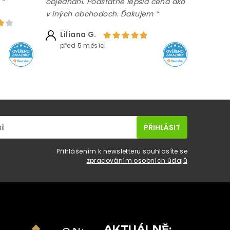
 ”
objednaní. Podstatne lepšia cena ako
v iných obchodoch. Ďakujem ”
Liliana G.
před 5 měsíci
Přihlášením k newsletteru souhlasíte se
zpracováním osobních údajů
AKTUÁLNĚ: