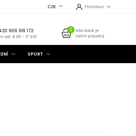
CZK
Přihlášení
420 606 519 172
NÁKUPNÍ
Váš košík je
zatím prázdný
KOŠÍK
ENÍ
SPORT