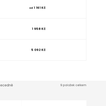
1 161 Kč
od
1 958 Kč
5 092 Kč
becedně
9
položek celkem