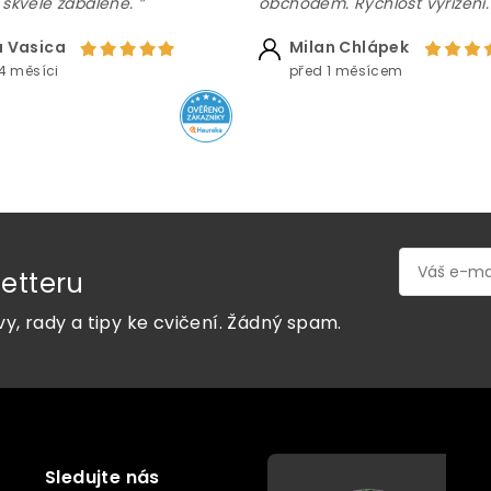
 skvěle zabalené. ”
obchodem. Rychlost vyřízení.
 Vasica
Milan Chlápek
4 měsíci
před 1 měsícem
etteru
vy, rady a tipy ke cvičení. Žádný spam.
Sledujte nás