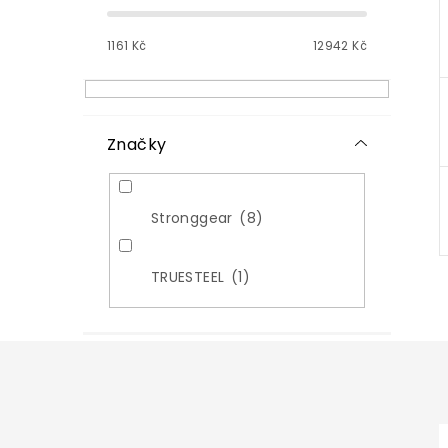
t
r
1161
Kč
12942
Kč
a
n
n
í
p
Značky
a
n
e
Stronggear
8
l
TRUESTEEL
1
z
í