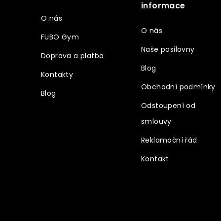
t
informace
í
O nás
O nás
FUBO Gym
Naše posilovny
Doprava a platba
Blog
Kontakty
Obchodní podmínky
Blog
Odstoupení od
smlouvy
Reklamační řád
Kontakt