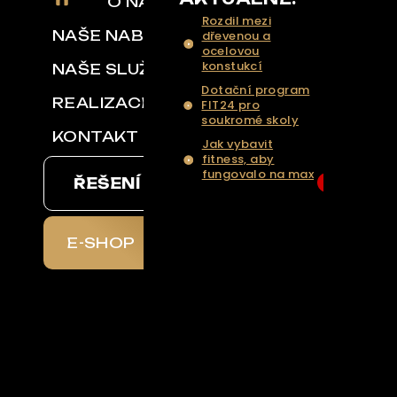
O NÁS
Rozdil mezi
NAŠE NABÍDKA
dřevenou a
ocelovou
konstukcí
NAŠE SLUŽBY
Dotační program
REALIZACE
FIT24 pro
soukromé skoly
KONTAKT
Jak vybavit
fitness, aby
fungovalo na max
ŘEŠENÍ NA KLÍČ
6
... Více aktualit a
tipů
E-SHOP