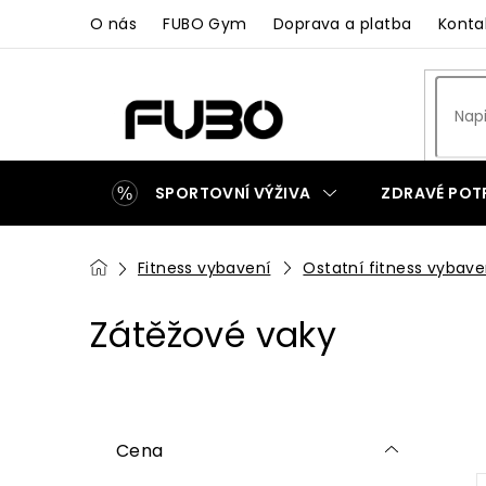
Přejít
O nás
FUBO Gym
Doprava a platba
Konta
na
obsah
SPORTOVNÍ VÝŽIVA
ZDRAVÉ POT
ZAKÁZKOVÁ VÝROBA
Domů
Fitness vybavení
Ostatní fitness vybave
Zátěžové vaky
P
o
Cena
s