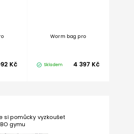
ro
Worm bag pro
092 Kč
4 397 Kč
Skladem
te si pomůcky vyzkoušet
UBO gymu