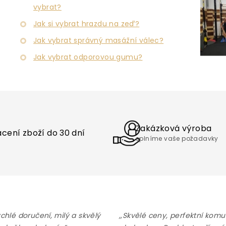
p
vybrat?
r
v
Jak si vybrat hrazdu na zeď?
k
y
Jak vybrat správný masážní válec?
v
Jak vybrat odporovou gumu?
ý
p
i
s
u
Zakázková výroba
cení zboží do 30 dní
splníme vaše požadavky
ychlé doručení, milý a skvělý
,,Skvělé ceny, perfektní komu