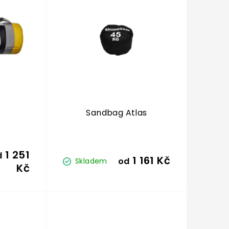
Sandbag Atlas
1 251
d
1 161 Kč
od
Skladem
Kč