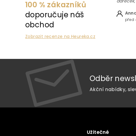
dáreček,
100 % zákazníků
doporučuje náš
Anna
před 
obchod
Zobrazit recenze na Heureka.cz
Odběr newsl
Akční nabídky, sle
Z
á
p
a
Užitečné
Vše o nákupu