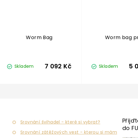
Worm Bag
Worm bag p
7 092 Kč
5 
Skladem
Skladem
O
v
l
á
d
Přijď
a
Srovnání švihadel - které si vybrat?
c
do F
Srovnání zátěžových vest - kterou si mám
í