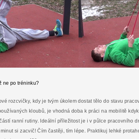
ž ne po tréninku?
ové rozcvičky, kdy je tvým úkolem dostat tělo do stavu prac
oužívaných kloubů, je vhodná doba k práci na mobilitě kdyko
stí ranní rutiny. Ideální příležitost je i v půlce pracovního
 minut si zacvič! Čím častěji, tím lépe. Praktikuj lehké prota