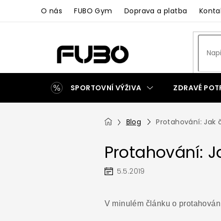
Přejít
O nás
FUBO Gym
Doprava a platba
Konta
na
obsah
SPORTOVNÍ VÝŽIVA
ZDRAVÉ POT
ZAKÁZKOVÁ VÝROBA
Domů
Blog
Protahování: Jak č
Protahování: J
5.5.2019
V minulém článku o protahování 