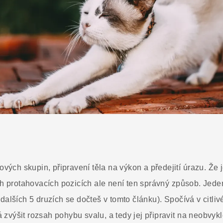
ových skupin, připravení těla na výkon a předejití úrazu. Že j
ých protahovacích pozicích ale není ten správný způsob. Jed
dalších 5 druzích se dočteš v tomto článku). Spočívá v citli
výšit rozsah pohybu svalu, a tedy jej připravit na neobvykl