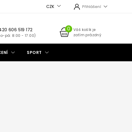
CZK
Přihlášení
420 606 519 172
NÁKUPNÍ
Váš košík je
zatím prázdný
KOŠÍK
ENÍ
SPORT