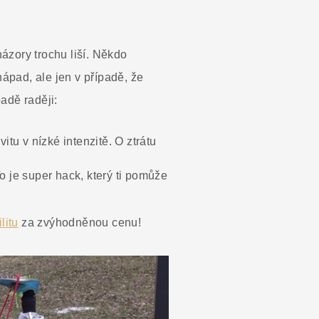
ázory trochu liší. Někdo
nápad, ale jen v případě, že
adě raději:
itu v nízké intenzitě. O ztrátu
o je super hack, který ti pomůže
litu
za zvýhodněnou cenu!