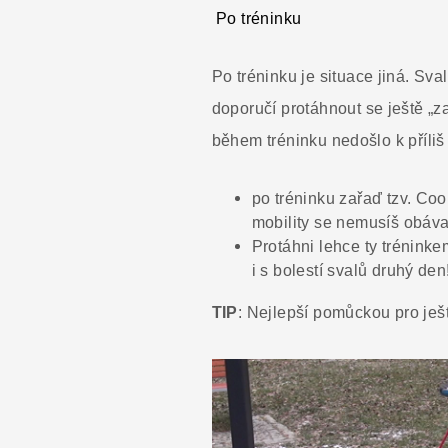
Po tréninku
Po tréninku je situace jiná. Sv
doporučí protáhnout se ještě „za
během tréninku nedošlo k příliš
po tréninku zařaď tzv. Cool
mobility se nemusíš obávat
Protáhni lehce ty tréninke
i s bolestí svalů druhý den
TIP
: Nejlepší pomůckou pro ješ