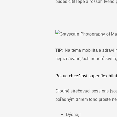
budeš cítit lépe a rozsah tvého
TIP:
Na téma mobilita a zdraví 
nejuznávanějších trenérů světa
Pokud chceš být super flexibilní
Dlouhé strečovací sessions jso
pořádným drilem toho prostě ned
Dýchej!