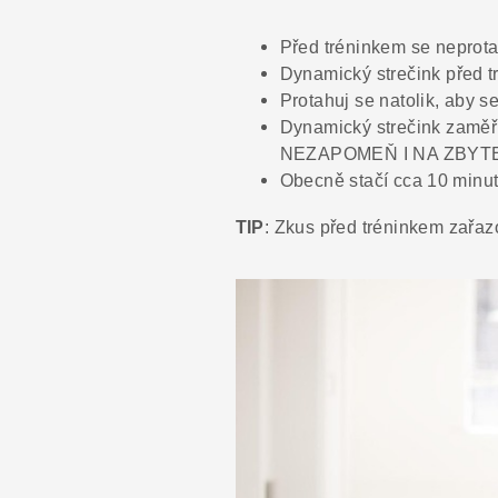
Před tréninkem se neprotah
Dynamický strečink před t
Protahuj se natolik, aby se
Dynamický strečink zaměř p
NEZAPOMEŇ I NA ZBYTE
Obecně stačí cca 10 minu
TIP
: Zkus před tréninkem zařaz