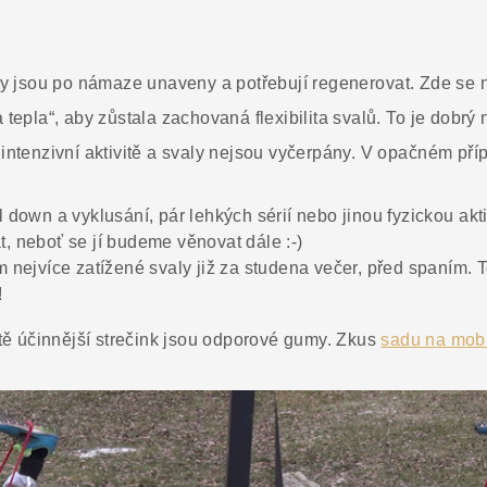
aly jsou po námaze unaveny a potřebují regenerovat. Zde se n
 tepla“, aby zůstala zachovaná flexibilita svalů. To je dobrý 
 intenzivní aktivitě a svaly nejsou vyčerpány. V opačném příp
 down a vyklusání, pár lehkých sérií nebo jinou fyzickou aktiv
, neboť se jí budeme věnovat dále :-)
m nejvíce zatížené svaly již za studena večer, před spaním. T
!
tě účinnější strečink jsou odporové gumy. Zkus
sadu na mobi