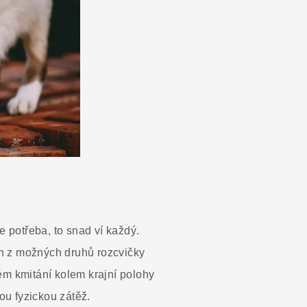
e potřeba, to snad ví každý.
en z možných druhů rozcvičky
vém kmitání kolem krajní polohy
ou fyzickou zátěž.