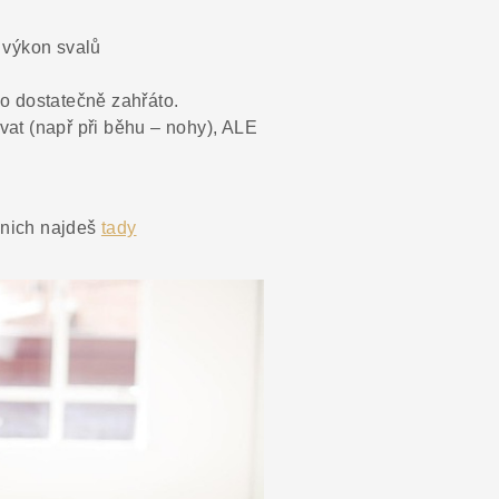
m výkon svalů
ylo dostatečně zahřáto.
vat (např při běhu – nohy), ALE
 nich najdeš
tady