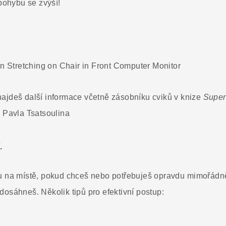
 pohybu se zvýší!
najdeš další informace včetně zásobníku cviků v knize
Super
, Pavla Tsatsoulina
.
u na místě, pokud chceš nebo potřebuješ opravdu mimořádně
osáhneš. Několik tipů pro efektivní postup: