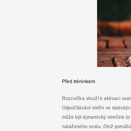
Před tréninkem
Rozcvička slouží k aktivaci sval
Odpočítávání vteřin ve statick
může být dynamický strečink (o 
nataženého svalu, čímž pomáhá z