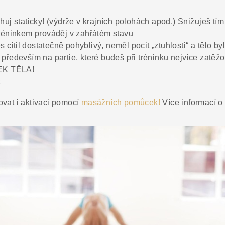
uj staticky! (výdrže v krajních polohách apod.) Snižuješ tí
réninkem prováděj v zahřátém stavu
s cítil dostatečně pohyblivý, neměl pocit „ztuhlosti“ a tělo b
ředevším na partie, které budeš při tréninku nejvíce zatěžo
K TĚLA!
t
ovat i aktivaci pomocí
masážních pomůcek!
Více informací o