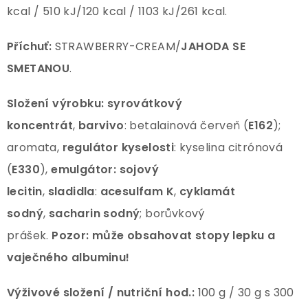
kcal / 510 kJ/120 kcal / 1103 kJ/261 kcal.
Příchuť:
STRAWBERRY-CREAM/
JAHODA SE
SMETANOU
.
Složení výrobku: syrovátkový
koncentrát
,
barvivo
: betalainová červeň (
E162
);
aromata,
regulátor kyselosti
: kyselina citrónová
(
E330
),
emulgátor:
sojový
lecitin
,
sladidla
:
acesulfam
K
,
cyklamát
sodný
,
sacharin sodný
; borůvkový
prášek.
Pozor:
může obsahovat stopy lepku
a
vaječného albuminu!
Výživové složení / nutriční hod.:
100 g / 30 g s 300