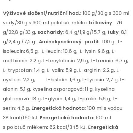
Výživové složení/nutriční hod.:
100 g/30 g s 300 ml
vody/30 g s 300 ml polotuč. mléka:
bílkoviny
: 76
g/22,8 g/33 g,
sacharidy
: 6,4 g/1,9 g/15,7 g,
tuky
: 8,1
g/2,4 g /7,2 g.
Aminokyselinový profil:
100 g: L-
isoleucin: 6,5 g, L-leucin: 10,6 g, L-lysin: 9,6 g, L-
methionin: 2,2 g, L-fenylalanin: 2,9 g, L-treonin: 6,7 g,
L-tryptofan: 1,4 g, L-valin: 5,9 g, L-arginin: 2,2 g, L-
cystein: 2,2 g, L-histidin: 1,6 g, L-tyrosin: 2,7 g, L-
alanin: 5,1 g, kyselina asparagová: 11 g, kyselina
glutamová: 18 g, L-glycin: 1,4 g, L-prolin: 5,6 g, L-
serin: 4,6 g.
Energetická hodnota:
100 ml s vodou:
38 kcal/160 kJ.
Energetická hodnota:
100 ml
s polotuč mlékem
:
82 kcal/345 kJ.
Energetická