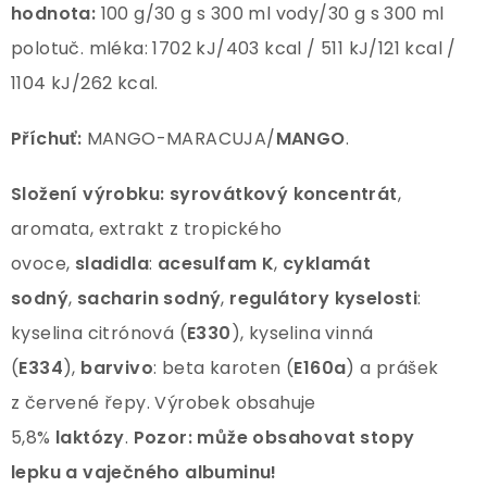
hodnota:
100 g/30 g s 300 ml vody/30 g s 300 ml
polotuč. mléka: 1702 kJ/403 kcal / 511 kJ/121 kcal /
1104 kJ/262 kcal.
Příchuť:
MANGO-MARACUJA/
MANGO
.
Složení výrobku: syrovátkový koncentrát
,
aromata, extrakt z tropického
ovoce,
sladidla
:
acesulfam K
,
cyklamát
sodný
,
sacharin sodný
,
regulátory kyselosti
:
kyselina citrónová (
E330
), kyselina vinná
(
E334
),
barvivo
: beta karoten (
E160a
) a prášek
z červené řepy. Výrobek obsahuje
5,8%
laktózy
.
Pozor:
může obsahovat stopy
lepku
a vaječného albuminu!