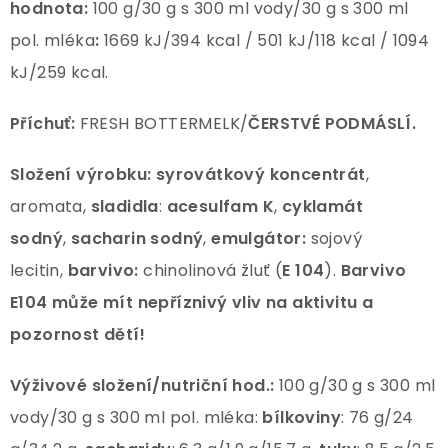
hodnota:
100 g/30 g s 300 ml vody/30 g s 300 ml
pol. mléka
:
1669 kJ/394 kcal / 501 kJ/118 kcal / 1094
kJ/259 kcal.
Příchuť:
FRESH BOTTERMELK/
ČERSTVÉ PODMÁSLÍ.
Složení výrobku: syrovátkový koncentrát
,
aromata,
sladidla
:
acesulfam K
,
cyklamát
sodný
,
sacharin sodný
,
emulgátor:
sojový
lecitin,
barvivo:
chinolinová žluť (
E 104
).
Barvivo
E104 může mít nepříznivý vliv na aktivitu a
pozornost dětí!
Výživové složení/nutriční hod.:
100 g/30 g s 300 ml
vody/30 g s 300 ml pol. mléka:
bílkoviny
: 76 g/24