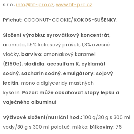
s.r.o.,
info@fit-pro.cz
,
www.fit-pro.cz
.
Příchuť:
COCONUT-COOKIE/
KOKOS-SUŠENKY
.
Složení výrobku: syrovátkový koncentrát
,
aromata, 1,5% kokosový prášek, 1,3% ovesné
vločky,
barvivo
: amoniakový karamel
(
E150c
),
sladidla
:
acesulfam K
,
cyklamát
sodný
,
sacharin sodný
,
emulgátory:
sojový
lecitin
, mono a diglyceridy mastných
kyselin.
Pozor:
může obsahovat stopy lepku
a
vaječného albuminu!
Výživové složení/nutriční hod.:
100 g/30 g s 300 ml
vody/30 g s 300 ml polotuč. mléka:
bílkoviny
: 76