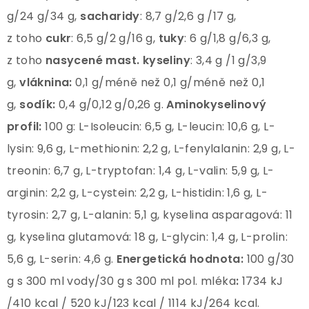
g/24 g/34 g,
sacharidy
: 8,7 g/2,6 g /17 g,
z toho
cukr
: 6,5 g/2 g/16 g,
tuky
: 6 g/1,8 g/6,3 g,
z toho
nasycené mast.
kyseliny
: 3,4 g /1 g/3,9
g,
vláknina:
0,1 g/méně než 0,1 g/méně než 0,1
g,
sodík:
0,4 g/0,12 g/0,26 g.
Aminokyselinový
profil:
100 g: L-Isoleucin: 6,5 g, L-leucin: 10,6 g, L-
lysin: 9,6 g, L-methionin: 2,2 g, L-fenylalanin: 2,9 g, L-
treonin: 6,7 g, L-tryptofan: 1,4 g, L-valin: 5,9 g, L-
arginin: 2,2 g, L-cystein: 2,2 g, L-histidin: 1,6 g, L-
tyrosin: 2,7 g, L-alanin: 5,1 g, kyselina asparagová: 11
g, kyselina glutamová: 18 g, L-glycin: 1,4 g, L-prolin:
5,6 g, L-serin: 4,6 g.
Energetická hodnota:
100 g/30
g s 300 ml vody/30 g s 300 ml pol. mléka
:
1734 kJ
/410 kcal / 520 kJ/123 kcal / 1114 kJ/264 kcal.