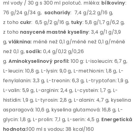
ml vody / 30 g s 300 ml polotuč. mléka:
bílkoviny
:
76 g/24 g/34 g,
sacharidy
: 7,4 g/2,2 g/16 g,
z toho
cukr
: 6,5 g/2 g/16 g,
tuky
: 5,8 g/1,7 g/6,2 g,
z toho
nasycené mastné
kyseliny
: 3,4 g/1 g/3,9
g,
vláknina:
méně než 0,1 g/méně než 0,1 g/méně
než 0,1 g,
sodík:
0,4 g/0,12 g/0,26
g.
Aminokyselinový profil:
100 g: L-isoleucin: 6,7 g,
L-leucin: 10,8 g, L-lysin: 9,0 g, L-methionin: 1,8 g, L-
fenylalanin: 3,3 g, L-treonin: 6,3 g, L-tryptofan: 1,9 g,
L-valin: 5,9 g, L-arginin: 2,4 g, L-cystein: 1,7 g, L-
histidin: 1,9 g, L-tyrosin: 2,8 g, L-alanin: 4,7 g, kyselina
asparagová: 10,6 g, kyselina glutamová: 16,8 g, L-
glycin: 1,8 g, L-prolin: 7,1 g, L-serin: 4,5 g.
Energetická
hodnota:
100 ml s vodou
:
38 kcal/160