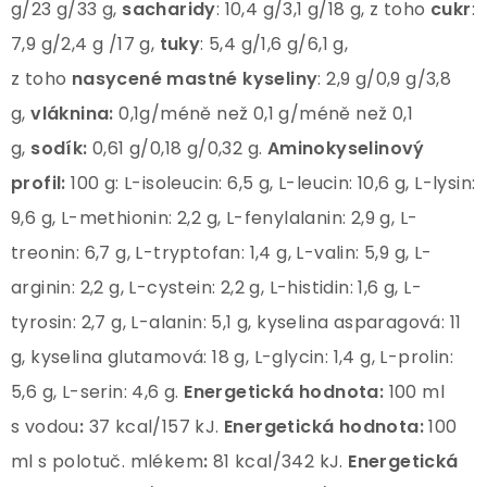
g/23 g/33 g,
sacharidy
: 10,4 g/3,1 g/18 g, z toho
cukr
:
7,9 g/2,4 g /17 g,
tuky
: 5,4 g/1,6 g/6,1 g,
z toho
nasycené mastné
kyseliny
: 2,9 g/0,9 g/3,8
g,
vláknina:
0,1g/méně než 0,1 g/méně než 0,1
g,
sodík:
0,61 g/0,18 g/0,32 g.
Aminokyselinový
profil:
100 g: L-isoleucin: 6,5 g, L-leucin: 10,6 g, L-lysin:
9,6 g, L-methionin: 2,2 g, L-fenylalanin: 2,9 g, L-
treonin: 6,7 g, L-tryptofan: 1,4 g, L-valin: 5,9 g, L-
arginin: 2,2 g, L-cystein: 2,2 g, L-histidin: 1,6 g, L-
tyrosin: 2,7 g, L-alanin: 5,1 g, kyselina asparagová: 11
g, kyselina glutamová: 18 g, L-glycin: 1,4 g, L-prolin:
5,6 g, L-serin: 4,6 g.
Energetická hodnota:
100 ml
s vodou
:
37 kcal/157 kJ.
Energetická hodnota:
100
ml s polotuč. mlékem
:
81 kcal/342 kJ.
Energetická