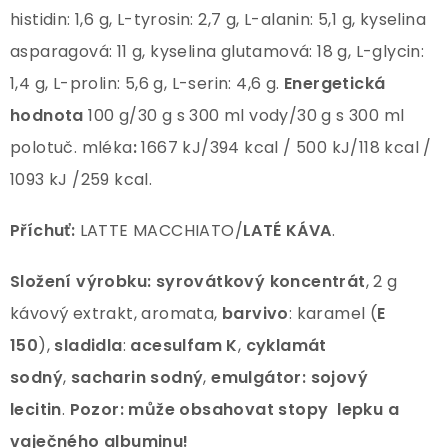
histidin: 1,6 g, L-tyrosin: 2,7 g, L-alanin: 5,1 g, kyselina
asparagová: 11 g, kyselina glutamová: 18 g, L-glycin:
1,4 g, L-prolin: 5,6 g, L-serin: 4,6 g.
Energetická
hodnota
100 g/30 g s 300 ml vody/30 g s 300 ml
polotuč. mléka
:
1667 kJ/394 kcal / 500 kJ/118 kcal /
1093 kJ /259 kcal.
Příchuť:
LATTE MACCHIATO/
LATÉ KÁVA
.
Složení výrobku: syrovátkový koncentrát
, 2 g
kávový extrakt, aromata,
barvivo
: karamel (
E
150
),
sladidla
:
acesulfam K
,
cyklamát
sodný
,
sacharin sodný
,
emulgátor:
sojový
lecitin
.
Pozor:
může obsahovat stopy lepku
a
vaječného albuminu!