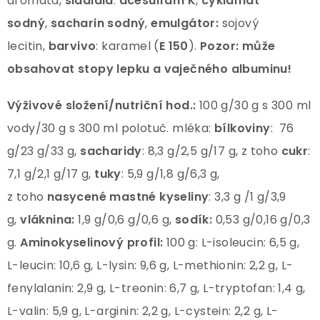
aromata,
sladidla
:
acesulfam K
,
cyklamát
sodný
,
sacharin sodný
,
emulgátor:
sojový
lecitin,
barvivo
: karamel (
E 150
).
Pozor:
může
obsahovat stopy lepku a vaječného albuminu!
Výživové složení/nutriční hod.:
100 g/30 g s 300 ml
vody/30 g s 300 ml polotuč. mléka:
bílkoviny
: 76
g/23 g/33 g,
sacharidy
: 8,3 g/2,5 g/17 g, z toho
cukr
:
7,1 g/2,1 g/17 g,
tuky
: 5,9 g/1,8 g/6,3 g,
z toho
nasycené mastné
kyseliny
: 3,3 g /1 g/3,9
g,
vláknina:
1,9 g/0,6 g/0,6 g,
sodík:
0,53 g/0,16 g/0,3
g.
Aminokyselinový profil:
100 g: L-isoleucin: 6,5 g,
L-leucin: 10,6 g, L-lysin: 9,6 g, L-methionin: 2,2 g, L-
fenylalanin: 2,9 g, L-treonin: 6,7 g, L-tryptofan: 1,4 g,
L-valin: 5,9 g, L-arginin: 2,2 g, L-cystein: 2,2 g, L-