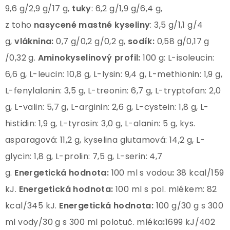
9,6 g/2,9 g/17 g,
tuky
: 6,2 g/1,9 g/6,4 g,
z toho
nasycené mastné
kyseliny
: 3,5 g/1,1 g/4
g,
vláknina:
0,7 g/0,2 g/0,2 g,
sodík:
0,58 g/0,17 g
/0,32 g.
Aminokyselinový profil:
100 g: L-isoleucin:
6,6 g, L-leucin: 10,8 g, L-lysin: 9,4 g, L-methionin: 1,9 g,
L-fenylalanin: 3,5 g, L-treonin: 6,7 g, L-tryptofan: 2,0
g, L-valin: 5,7 g, L-arginin: 2,6 g, L-cystein: 1,8 g, L-
histidin: 1,9 g, L-tyrosin: 3,0 g, L-alanin: 5 g, kys.
asparagová: 11,2 g, kyselina glutamová: 14,2 g, L-
glycin: 1,8 g, L-prolin: 7,5 g, L-serin: 4,7
g.
Energetická hodnota:
100 ml s vodou
:
38 kcal/159
kJ.
Energetická hodnota:
100 ml s pol. mlékem: 82
kcal/345 kJ.
Energetická hodnota:
100 g/30 g s 300
ml vody/30 g s 300 ml polotuč. mléka
:
1699 kJ/402