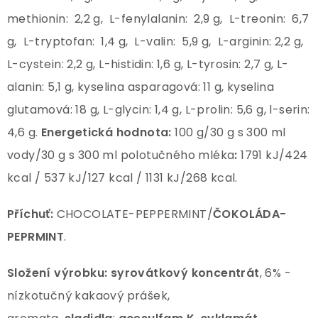
methionin: 2,2 g, L-fenylalanin: 2,9 g, L-treonin: 6,7
g, L-tryptofan: 1,4 g, L-valin: 5,9 g, L-arginin: 2,2 g,
L-cystein: 2,2 g, L-histidin: 1,6 g, L-tyrosin: 2,7 g, L-
alanin: 5,1 g, kyselina asparagová: 11 g, kyselina
glutamová: 18 g, L-glycin: 1,4 g, L-prolin: 5,6 g, l-serin:
4,6 g.
Energetická hodnota:
100 g/30 g s 300 ml
vody/30 g s 300 ml polotučného mléka
:
1791 kJ/424
kcal / 537 kJ/127 kcal / 1131 kJ/268 kcal.
Příchuť:
CHOCOLATE-PEPPERMINT/
ČOKOLÁDA-
PEPRMINT
.
Složení výrobku: syrovátkový koncentrát
, 6% -
nízkotučný kakaový prášek,