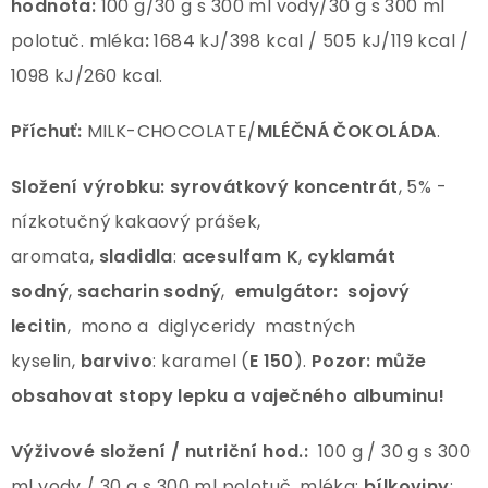
hodnota:
100 g/30 g s 300 ml vody/30 g s 300 ml
polotuč. mléka
:
1684 kJ/398 kcal / 505 kJ/119 kcal /
1098 kJ/260 kcal.
Příchuť:
MILK-CHOCOLATE/
MLÉČNÁ ČOKOLÁDA
.
Složení výrobku: syrovátkový koncentrát
, 5% -
nízkotučný kakaový prášek,
aromata,
sladidla
:
acesulfam K
,
cyklamát
sodný
,
sacharin sodný
,
emulgátor:
sojový
lecitin
, mono a diglyceridy mastných
kyselin,
barvivo
: karamel (
E 150
).
Pozor:
může
obsahovat stopy lepku
a vaječného albuminu!
Výživové složení / nutriční hod.:
100 g / 30 g s 300
ml vody / 30 g s 300 ml polotuč. mléka:
bílkoviny
: