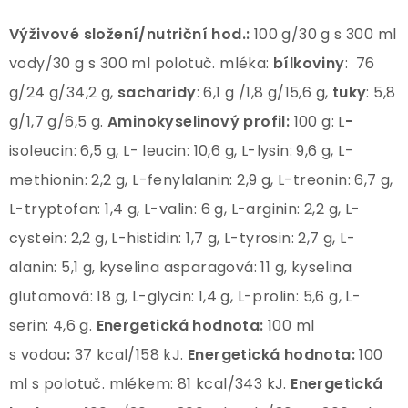
Výživové složení/nutriční hod.:
100 g/30 g s 300 ml
vody/30 g s 300 ml polotuč. mléka:
bílkoviny
: 76
g/24 g/34,2 g,
sacharidy
: 6,1 g /1,8 g/15,6 g,
tuky
: 5,8
g/1,7 g/6,5 g.
Aminokyselinový profil:
100 g: L
-
isoleucin: 6,5 g, L- leucin: 10,6 g, L-lysin: 9,6 g, L-
methionin: 2,2 g, L-fenylalanin: 2,9 g, L-treonin: 6,7 g,
L-tryptofan: 1,4 g, L-valin: 6 g, L-arginin: 2,2 g, L-
cystein: 2,2 g, L-histidin: 1,7 g, L-tyrosin: 2,7 g, L-
alanin: 5,1 g, kyselina asparagová: 11 g, kyselina
glutamová: 18 g, L-glycin: 1,4 g, L-prolin: 5,6 g, L-
serin: 4,6 g.
Energetická hodnota:
100 ml
s vodou
:
37 kcal/158 kJ.
Energetická hodnota:
100
ml s polotuč. mlékem: 81 kcal/343 kJ.
Energetická