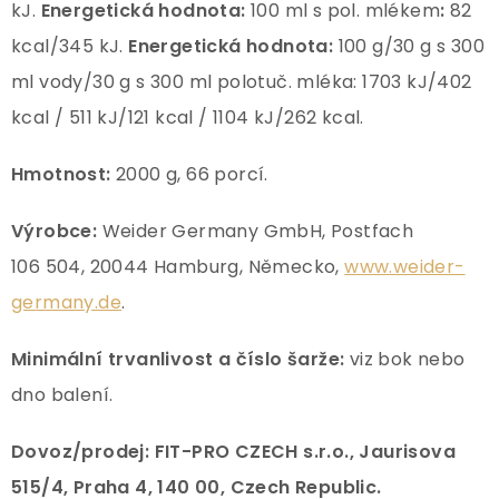
kJ.
Energetická hodnota:
100 ml s pol. mlékem
:
82
kcal/345 kJ.
Energetická hodnota:
100 g/30 g s 300
ml vody/30 g s 300 ml polotuč. mléka: 1703 kJ/402
kcal / 511 kJ/121 kcal / 1104 kJ/262 kcal.
Hmotnost:
2000 g, 66 porcí.
Výrobce:
Weider Germany GmbH, Postfach
106 504, 20044 Hamburg, Německo,
www.weider-
germany.de
.
Minimální trvanlivost a číslo
šarže:
viz bok nebo
dno balení.
Dovoz/prodej: FIT-PRO CZECH s.r.o., Jaurisova
515/4, Praha 4, 140 00, Czech Republic.