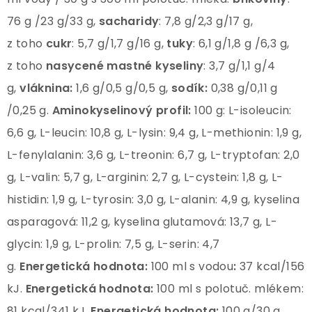
76 g /23 g/33 g,
sacharidy
: 7,8 g/2,3 g/17 g,
z toho
cukr
: 5,7 g/1,7 g/16 g,
tuky
: 6,1 g/1,8 g /6,3 g,
z toho
nasycené mastné
kyseliny
: 3,7 g/1,1 g/4
g,
vláknina:
1,6 g/0,5 g/0,5 g,
sodík:
0,38 g/0,11 g
/0,25 g.
Aminokyselinový profil:
100 g: L-isoleucin:
6,6 g, L-leucin: 10,8 g, L-lysin: 9,4 g, L-methionin: 1,9 g,
L-fenylalanin: 3,6 g, L-treonin: 6,7 g, L-tryptofan: 2,0
g, L-valin: 5,7 g, L-arginin: 2,7 g, L-cystein: 1,8 g, L-
histidin: 1,9 g, L-tyrosin: 3,0 g, L-alanin: 4,9 g, kyselina
asparagová: 11,2 g, kyselina glutamová: 13,7 g, L-
glycin: 1,9 g, L-prolin: 7,5 g, L-serin: 4,7
g.
Energetická hodnota:
100 ml s vodou
:
37 kcal/156
kJ.
Energetická hodnota:
100 ml s polotuč. mlékem:
81 kcal/341 kJ.
Energetická hodnota:
100 g/30 g