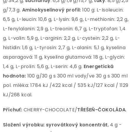
g/34,2 g,
sacharidy
: 6,3 g/1,9 g/15,7 g,
tuky
: 8,5 g/2,5
g/7,3 g.
Aminokyselinový profil:
100 g: L-Isoleucin:
6,5 g, L-leucin: 10,6 g, L-lysin: 9,6 g, L-methionin: 2,2 g,
L-fenylalanin: 2,9 g, L-treonin: 6,7 g, L-tryptofan: 1,4
g, L-valin: 5,9 g, L-arginin: 2,2 g, L-cystein: 2,2 g, L-
histidin: 1,6 g, L-tyrosin: 2,7 g, L-alanin: 5,1 g, kyselina
asparagová: 11 g, kyselina glutamová: 18 g, L-glycin:
1,4 g, L-prolin: 5,6 g, L-serin: 4,6 g.
Energetická
hodnota:
100 g/30 g s 300 ml vody/ve 30 g s 300 ml
pol. mléka: 1784 kJ /422 kcal / 535 kJ/127 kcal / 1129
kJ/268 kcal.
Příchuť:
CHERRY-CHOCOLATE/
TŘEŠEŇ-ČOKOLÁDA
.
Složení výrobku: syrovátkový koncentrát
, 4 g -