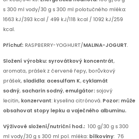
s 300 ml vody/30 g s 300 ml polotučného mléka:
1663 kJ/393 kcal / 499 kJ/118 kcal / 1092 kJ/259
kcal.
Příchuť:
RASPBERRY-YOGHURT/
MALINA-JOGURT
.
Složení výrobku: syrovátkový koncentrát
,
aromata, prášek z červené řepy, borůvkový
prášek,
sladidla
:
acesulfam K
,
cyklamát
sodný
,
sacharin sodný
,
emulgátor:
sojový
lecitin,
konzervant
: kyselina citrónová.
Pozor:
může
obsahovat stopy lepku a vaječného albuminu.
Výživové složení/nutriční hod.:
100 g/30 g s 300
ml vody/30 g s 300 ml pol. mléka:
bílkoviny
: 76