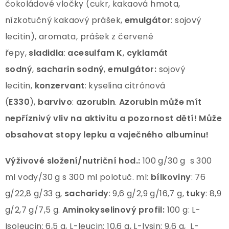
čokoládové vločky (cukr, kakaová hmota,
nízkotučný kakaový prášek,
emulgátor
: sojový
lecitin), aromata, prášek z červené
řepy,
sladidla
:
acesulfam K
,
cyklamát
sodný
,
sacharin sodný
,
emulgátor:
sojový
lecitin,
konzervant
: kyselina citrónová
(
E330
),
barvivo
:
azorubin
.
Azorubin může mít
nepříznivý vliv na aktivitu a pozornost dětí! Může
obsahovat stopy lepku a vaječného albuminu!
Výživové složení/nutriční hod.:
100 g/30 g s 300
ml vody/30 g s 300 ml polotuč. ml:
bílkoviny
: 76
g/22,8 g/33 g,
sacharidy
: 9,6 g/2,9 g/16,7 g,
tuky
: 8,9
g/2,7 g/7,5 g.
Aminokyselinový profil:
100 g: L-
Isoleucin: 6,5 g, L-leucin: 10,6 g, L-lysin: 9,6 g, L-