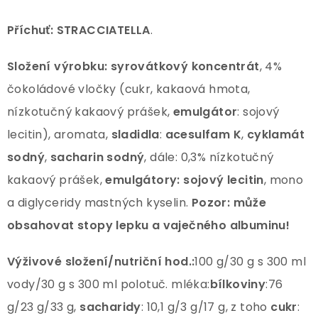
Příchuť:
STRACCIATELLA
.
Složení výrobku: syrovátkový koncentrát
, 4%
čokoládové vločky (cukr, kakaová hmota,
nízkotučný kakaový prášek,
emulgátor
: sojový
lecitin), aromata,
sladidla
:
acesulfam K
,
cyklamát
sodný
,
sacharin sodný
, dále: 0,3% nízkotučný
kakaový prášek,
emulgátory:
sojový lecitin
, mono
a diglyceridy mastných kyselin.
Pozor:
může
obsahovat stopy lepku a vaječného albuminu!
Výživové složení/nutriční hod.:
100 g/30 g s 300 ml
vody/30 g s 300 ml polotuč. mléka:
bílkoviny
:76
g/23 g/33 g,
sacharidy
: 10,1 g/3 g/17 g, z toho
cukr
: