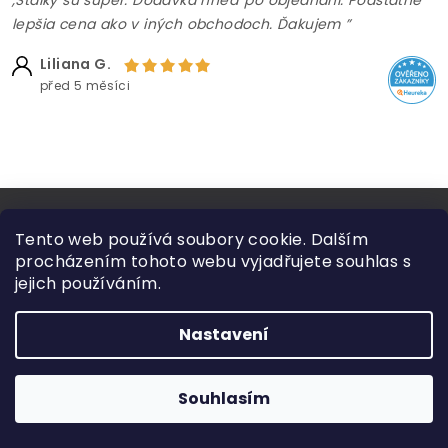
,Stálky sú super. Dodávka hneď po objednaní. Podstatne
lepšia cena ako v iných obchodoch. Ďakujem ”
Liliana G.
před 5 měsíci
Tento web používá soubory cookie. Dalším
Odběr newsletteru
procházením tohoto webu vyjadřujete souhlas s
jejich používáním.
Akční nabídky, slevy, rady a tipy ke cvičení. Žádný
spam.
Nastavení
Souhlasím
Přihlášením k newsletteru souhlasíte se
zpracováním osobních údajů