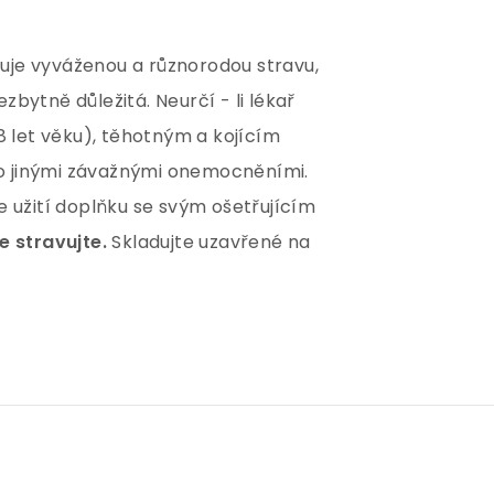
uje vyváženou a různorodou stravu,
bytně důležitá. Neurčí - li lékař
8 let věku), těhotným a kojícím
o jinými závažnými onemocněními.
e užití doplňku se svým ošetřujícím
se stravujte.
Skladujte uzavřené na