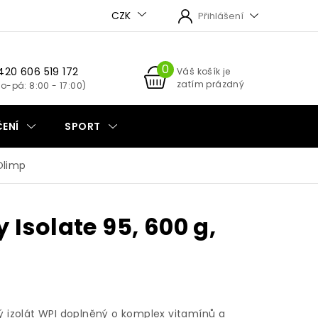
CZK
Přihlášení
420 606 519 172
NÁKUPNÍ
Váš košík je
zatím prázdný
KOŠÍK
ENÍ
SPORT
Olimp
 Isolate 95, 600 g,
ý izolát WPI doplněný o komplex vitamínů a