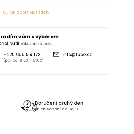
a:
OLIMP Sport Nutrition
oradím vám s výběrem
chal Nutil
zákaznická péče
+420 606 519 172
info@fubo.cz
Doručení druhý den
při objednání do 14:00