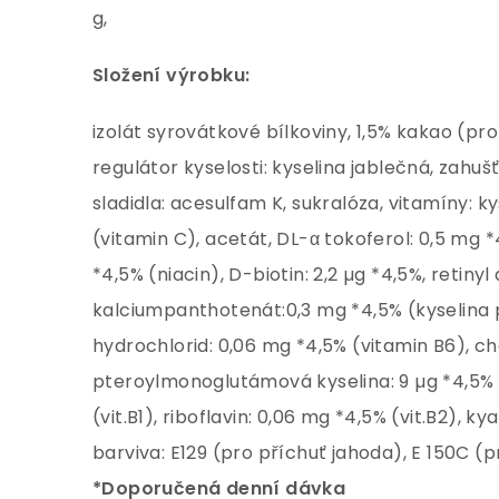
g,
Složení výrobku:
izolát syrovátkové bílkoviny, 1,5% kakao (p
regulátor kyselosti: kyselina jablečná, zahuš
sladidla: acesulfam K, sukralóza, vitamíny: k
(vitamin C), acetát, DL-α tokoferol: 0,5 mg *
*4,5% (niacin), D-biotin: 2,2 µg *4,5%, retiny
kalciumpanthotenát:0,3 mg *4,5% (kyselina 
hydrochlorid: 0,06 mg *4,5% (vitamin B6), chol
pteroylmonoglutámová kyselina: 9 µg *4,5% (
(vit.B1), riboflavin: 0,06 mg *4,5% (vit.B2), k
barviva: E129 (pro příchuť jahoda), E 150C
*Doporučená denní dávka