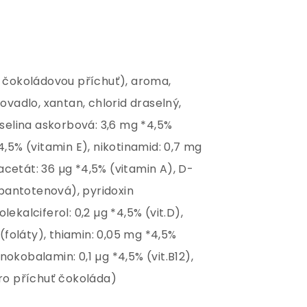
ro čokoládovou příchuť), aroma,
ťovadlo, xantan, chlorid draselný,
yselina askorbová: 3,6 mg *4,5%
4,5% (vitamin E), nikotinamid: 0,7 mg
l acetát: 36 µg *4,5% (vitamin A), D-
pantotenová), pyridoxin
ekalciferol: 0,2 µg *4,5% (vit.D),
foláty), thiamin: 0,05 mg *4,5%
yanokobalamin: 0,1 µg *4,5% (vit.B12),
 (pro příchuť čokoláda)