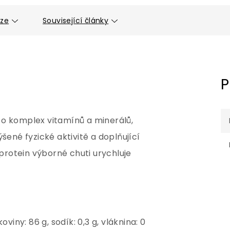
uze
Související články
P
 o komplex vitamínů a minerálů,
šené fyzické aktivitě a doplňující
 protein výborné chuti urychluje
koviny: 86 g, sodík: 0,3 g, vláknina: 0