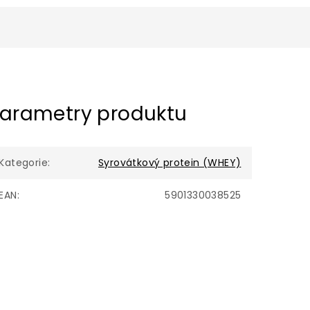
arametry produktu
Kategorie
:
Syrovátkový protein (WHEY)
EAN
:
5901330038525