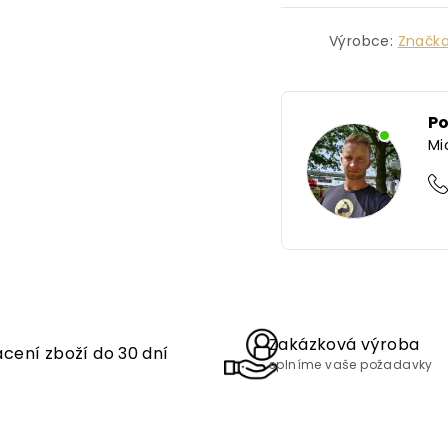
Výrobce:
Značk
P
Mi
Zakázková výroba
cení zboží do 30 dní
splníme vaše požadavky