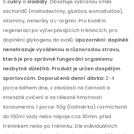
S
cukry
a
sladidly
. Obsahuje vybranou směs
sacharidů (maltodextriny, glukóza, isomaltulóza),
vitamíny, minerály a L-arginin. Pro kvalitní
regeneraci po vyčerpávajících trénincích, pro
doplnění glykogenu do svalů.
Upozornění:
doplněk
nenahrazuje vyváženou a různorodou stravu,
která je pro správné fungování organismu
nezbytně důležitá.
Produkt je určen dospělým
sportovcům.
Doporučená denní dávka:
2-4
porce během dne, v závislosti na četnosti a
intenzitě cvičení a na tělesné hmotnosti
konzumenta. 1 porce: 50g (1odměrka) rozmíchaná
do 100ml vody nebo nápoje cca 30min. před
tréninkem nebo po tréninku. Dle individuálních