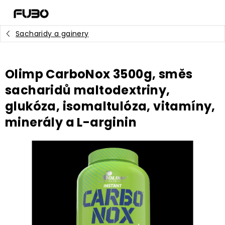
Přejít
na
obsah
Sacharidy a gainery
Olimp CarboNox 3500g, směs
sacharidů maltodextriny,
glukóza, isomaltulóza, vitamíny,
minerály a L-arginin