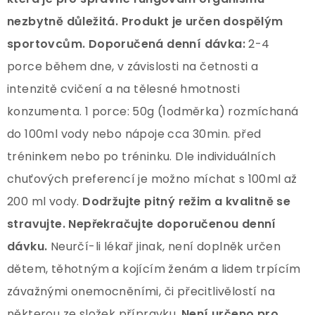
nezbytně důležitá.
Produkt je určen dospělým
sportovcům.
Doporučená denní dávka:
2-4
porce během dne, v závislosti na četnosti a
intenzitě cvičení a na tělesné hmotnosti
konzumenta. 1 porce: 50g (1odměrka) rozmíchaná
do 100ml vody nebo nápoje cca 30min. před
tréninkem nebo po tréninku. Dle individuálních
chuťových preferencí je možno míchat s 100ml až
200 ml vody.
Dodržujte pitný režim a kvalitně se
stravujte.
Nepřekračujte doporučenou denní
dávku.
Neurčí-li lékař jinak, není doplněk určen
dětem, těhotným a kojícím ženám a lidem trpícím
závažnými onemocněními, či přecitlivělostí na
některou ze složek přípravku.
Není určeno pro