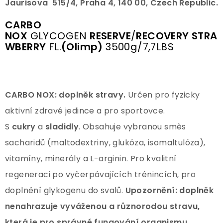
Jaurisova 515/4, Praha 4, 140 00, Czech Republic.
CARBO
NOX
GLYCOGEN
RESERVE
/
RECOVERY
STRA
WBERRY
FL.
(Olimp)
3500g/7,7LBS
CARBO NOX: doplněk stravy.
Určen pro fyzicky
aktivní zdravé jedince a pro sportovce.
S
cukry
a
sladidly
. Obsahuje vybranou směs
sacharidů (maltodextriny, glukóza, isomaltulóza),
vitamíny, minerály a L-arginin. Pro kvalitní
regeneraci po vyčerpávajících trénincích, pro
doplnění glykogenu do svalů.
Upozornění:
doplněk
nenahrazuje vyváženou a různorodou stravu,
která je pro správné fungování organismu