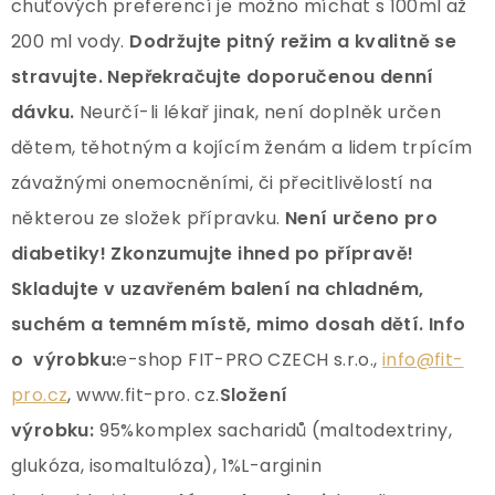
chuťových preferencí je možno míchat s 100ml až
200 ml vody.
Dodržujte pitný režim a kvalitně se
stravujte.
Nepřekračujte doporučenou denní
dávku.
Neurčí-li lékař jinak, není doplněk určen
dětem, těhotným a kojícím ženám a lidem trpícím
závažnými onemocněními, či přecitlivělostí na
některou ze složek přípravku.
Není určeno pro
diabetiky! Zkonzumujte ihned po přípravě!
Skladujte v uzavřeném balení na chladném,
suchém a temném místě, mimo dosah dětí. Info
o výrobku:
e-shop FIT-PRO CZECH s.r.o.,
info@fit-
pro.cz
, www.fit-pro. cz.
Složení
výrobku:
95%komplex sacharidů (maltodextriny,
glukóza, isomaltulóza), 1%L-arginin