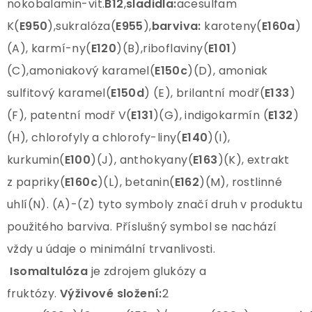
nokobalamin-vit.
B12
,
sladidla:
acesulfam
K(
E950
),sukralóza(
E955
),
barviva:
karoteny(
E160a
)
(A), karmí-ny(
E120
)(B),riboflaviny(
E101
)
(C),amoniakový karamel(
E150c
)(D), amoniak
sulfitový karamel(
E150d
) (E), brilantní modř(
E133
)
(F), patentní modř V(
E131
)(G), indigokarmín (
E132
)
(H), chlorofyly a chlorofy-liny(
E140
)(I),
kurkumin(
E100
)(J), anthokyany(
E163
)(K), extrakt
z papriky(
E160c
)(L), betanin(
E162
)(M), rostlinné
uhlí(N). (A)-(Z) tyto symboly značí druh v produktu
použitého barviva. Příslušný symbol se nachází
vždy u údaje o minimální trvanlivosti.
Isomaltulóza
je zdrojem glukózy a
fruktózy.
Výživové složení:
2