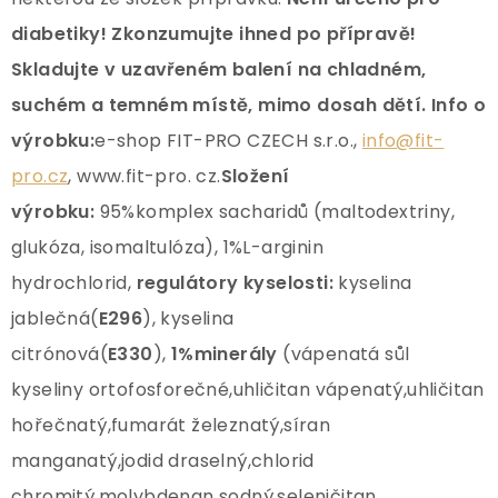
diabetiky! Zkonzumujte ihned po přípravě!
Skladujte v uzavřeném balení na chladném,
suchém a temném místě, mimo dosah dětí. Info o
výrobku:
e-shop FIT-PRO CZECH s.r.o.,
info@fit-
pro.cz
, www.fit-pro. cz.
Složení
výrobku:
95%komplex sacharidů (maltodextriny,
glukóza, isomaltulóza), 1%L-arginin
hydrochlorid,
regulátory kyselosti:
kyselina
jablečná(
E296
), kyselina
citrónová(
E330
),
1%minerály
(vápenatá sůl
kyseliny ortofosforečné,uhličitan vápenatý,uhličitan
hořečnatý,fumarát železnatý,síran
manganatý,jodid draselný,chlorid
chromitý,molybdenan sodný,seleničitan