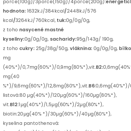
porce(100g)/3porce(150g)/4porce(200g):
energetic
hodnota:
1632kJ/384kcal
/
2448kJ/576
kcal
/
3264kJ/760kcal,
tuk:
0g/0g/0g,
z toho
nasycené mastné
kyseliny:
0g/0g/0g,
sacharidy:
95g/143g/ 190g,
z toho
cukry:
25g/38g/50g,
vláknina:
0g/0g/0g,
bílk
mg
(40%*)/0,7mg(60%*)/0,9mg(80%*),vit.
B2:
0,6mg(40%*
mg(40
%*)/9,6mg(60%*)/12,8mg(80%*),vit.
B6
:0,6mg(40%*)/
listová:80 µg(40%*)/120µg(60%*)/160µg(80%*),
vit.
B12
:1µg(40%*)/1,5µg(60%*)/2µg(80%*),
biotin:20µg(40% *)/30µg(60%*)/40µg(80%*),
kyselina pantothenová: