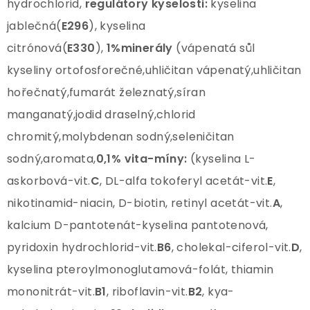
hydrochlorid,
regulátory kyselosti:
kyselina
jablečná(
E296
), kyselina
citrónová(
E330
),
1%minerály
(vápenatá sůl
kyseliny ortofosforečné,uhličitan vápenatý,uhličitan
hořečnatý,fumarát železnatý,síran
manganatý,jodid draselný,chlorid
chromitý,molybdenan sodný,seleničitan
sodný,aromata,
0,1% vita-míny:
(kyselina L-
askorbová-vit.
C
, DL-alfa tokoferyl acetát-vit.
E
,
nikotinamid-niacin, D-biotin, retinyl acetát-vit.
A
,
kalcium D-pantotenát-kyselina pantotenová,
pyridoxin hydrochlorid-vit.
B6
, cholekal-ciferol-vit.
D
,
kyselina pteroylmonoglutamová-folát, thiamin
mononitrát-vit.
B1
, riboflavin-vit.
B2
, kya-