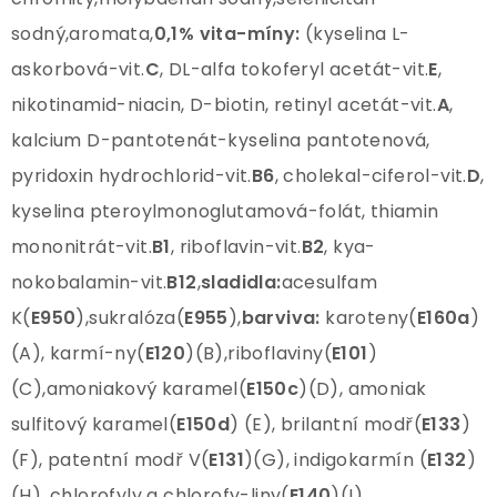
sodný,aromata,
0,1% vita-míny:
(kyselina L-
askorbová-vit.
C
, DL-alfa tokoferyl acetát-vit.
E
,
nikotinamid-niacin, D-biotin, retinyl acetát-vit.
A
,
kalcium D-pantotenát-kyselina pantotenová,
pyridoxin hydrochlorid-vit.
B6
, cholekal-ciferol-vit.
D
,
kyselina pteroylmonoglutamová-folát, thiamin
mononitrát-vit.
B1
, riboflavin-vit.
B2
, kya-
nokobalamin-vit.
B12
,
sladidla:
acesulfam
K(
E950
),sukralóza(
E955
),
barviva:
karoteny(
E160a
)
(A), karmí-ny(
E120
)(B),riboflaviny(
E101
)
(C),amoniakový karamel(
E150c
)(D), amoniak
sulfitový karamel(
E150d
) (E), brilantní modř(
E133
)
(F), patentní modř V(
E131
)(G), indigokarmín (
E132
)
(H), chlorofyly a chlorofy-liny(
E140
)(I),