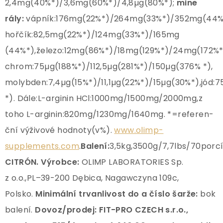
2,4mg(40%*)/3,6mg(60%*)/4,8µg(80%*);
mine
rály:
vápník:176mg(22%*)/264mg(33%*)/352mg(44%
hořčík:82,5mg(22%*)/124mg(33%*)/165mg
(44%*),železo:12mg(86%*)/18mg(129%*)/24mg(172%*
chrom:75µg(188%*)/112,5µg(281%*)/150µg(376% *),
molybden:7,4µg(15%*)/11,1µg(22%*)/15µg(30%*),jód:
*). Dále:L-arginin HCl:1000mg/1500mg/2000mg,z
toho L-arginin:820mg/1230mg/1640mg. *=referen-
ční výživové hodnoty(v%).
www.olimp-
supplements.com
.
Balení:
3,5kg,3500g/7,7lbs/70porcí
CITRÓN.
Výrobce:
OLIMP LABORATORIES Sp.
z o.o.,PL–39-200 Dębica, Nagawczyna 109c,
Polsko.
Minimální trvanlivost do a číslo šarže:
bok
balení.
Dovoz/prodej: FIT-PRO CZECH s.r.o.,