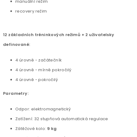
manuální režim
recovery režim
12 základních tréninkových režimů + 2 uživatelsky
definované:
4 úrovně - začátečník
4 úrovně - mírně pokročilý
4 úrovně - pokročilý
Parametry:
Odpor: elektromagnetický
Zatížení: 32 stupňová automatická regulace
Zátěžové kolo:
9 kg