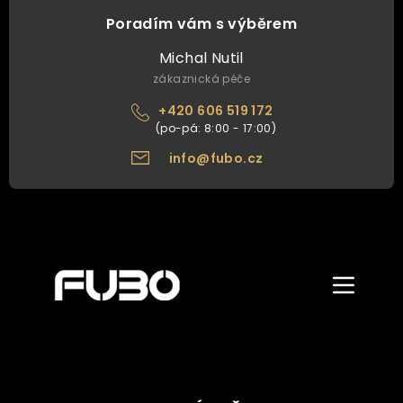
Poradím vám s výběrem
Michal Nutil
zákaznická péče
+420 606 519 172
info@fubo.cz
Zobrazit/skr
menu
ÚVOD
O NÁS
NAŠE NABÍDKA