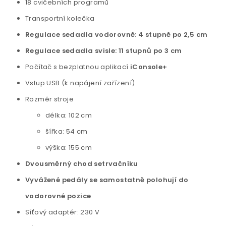
18 cvičebních programů
Transportní kolečka
Regulace sedadla vodorovně: 4 stupně po 2,5 cm
Regulace sedadla svisle: 11 stupnů po 3 cm
Počítač s bezplatnou aplikací
iConsole+
Vstup USB (k napájení zařízení)
Rozměr stroje
délka: 102 cm
šířka: 54 cm
výška: 155 cm
Dvousměrný chod setrvačníku
Vyvážené pedály se samostatně polohují do
vodorovné pozice
Síťový adaptér: 230 V