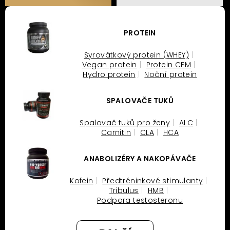
PROTEIN
Syrovátkový protein (WHEY)
Vegan protein
Protein CFM
Hydro protein
Noční protein
SPALOVAČE TUKŮ
Spalovač tuků pro ženy
ALC
Carnitin
CLA
HCA
ANABOLIZÉRY A NAKOPÁVAČE
Kofein
Předtréninkové stimulanty
Tribulus
HMB
Podpora testosteronu