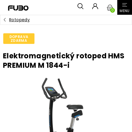
Přejít
NÁKUPN
na
obsah
Rotopedy
KOŠÍK
DOPRAVA
ZDARMA
Elektromagnetický rotoped HMS
PREMIUM M 1844-i