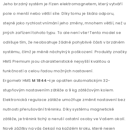
Jeho brzdný systém je řízen elektromagnetem, který vytváří
pole o menší nebo větší síle. Díky tomu je škála odporu,
stejně jako rychlost vnímání jeho změny, mnohem větší, než u
jiných zařízení tohoto typu. To ale není vše! Tento model se
odlišuje tím, že neobsahuje žádné pohyblivé části v brzdném
systému, čímž je méně náchylný k poškození. Produkty značky
HMS Premium jsou charakteristické nejvyšší kvalitou a
funkčností a celou řadou možných nastavení.
Ergometr HMS
M 1844-i
je opatřen automatickým 32-
stupňovým nastavením zátěže a 9 kg zátěžovým kolem.
Elektronická regulace zátěže umožňuje změnit nastavení bez
nutnosti přerušování tréninku. Díky systému magnetické
zátěže, je trénink tichý a neruší ostatní osoby ve Vašem okolí.
Nové zážitky na vás čekají na každém kroku, které nejen