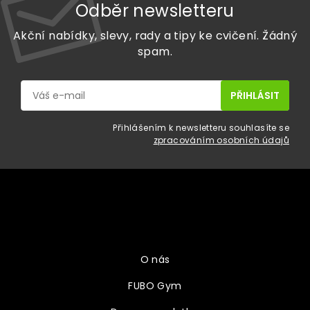
Odběr newsletteru
Akční nabídky, slevy, rady a tipy ke cvičení. Žádný
spam.
Přihlášením k newsletteru souhlasíte se
zpracováním osobních údajů
Z
á
p
a
Vše o nákupu
t
í
O nás
FUBO Gym