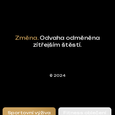
Powered by Curator.io
Změna.
Odvaha odměněna
zítřejším štěstí.
© 2024
Sportovní výživa
Fitness oblečení