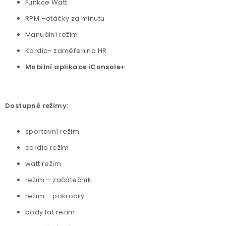
Funkce Watt
RPM –otáčky za minutu
Manuální režim
Kardio- zaměřen na HR
Mobilní aplikace iConsole+
Dostupné režimy:
sportovní režim
cardio režim
watt režim
režim – začátečník
režim – pokročilý
body fat režim