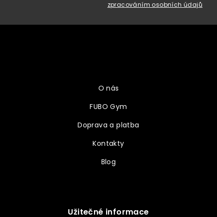
zpracováním osobních údajů
Z
á
p
a
Vše o nákupu
t
í
O nás
FUBO Gym
Doprava a platba
Kontakty
Blog
Užitečné informace