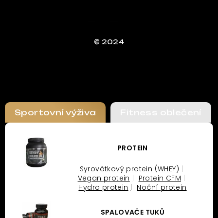
© 2024
Sportovní výživa
Fitness oblečení
PROTEIN
Syrovátkový protein (WHEY)
Vegan protein
Protein CFM
Hydro protein
Noční protein
SPALOVAČE TUKŮ