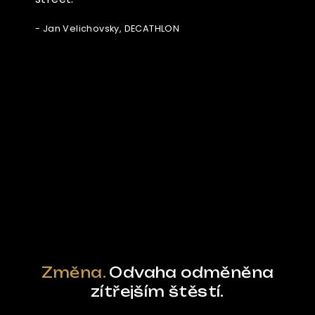
- Jan Velichovsky, DECATHLON
Ze světa FUBO
Powered by Curator.io
Změna.
Odvaha odměněna
zítřejším štěstí.