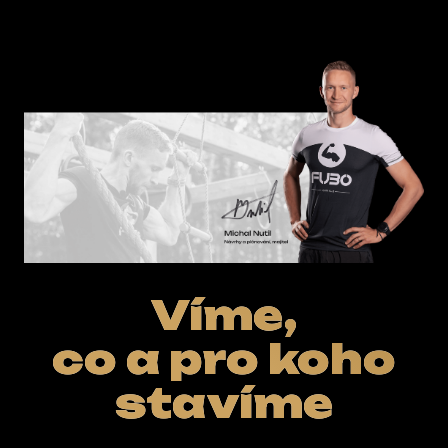
E-SHOP
Víme,
co a pro koho
stavíme