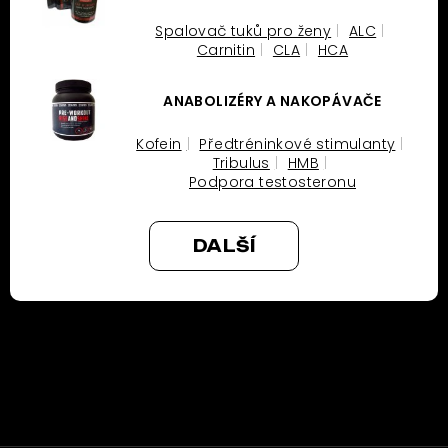
Spalovač tuků pro ženy
ALC
Carnitin
CLA
HCA
ANABOLIZÉRY A NAKOPÁVAČE
Kofein
Předtréninkové stimulanty
Tribulus
HMB
Podpora testosteronu
DALŠÍ