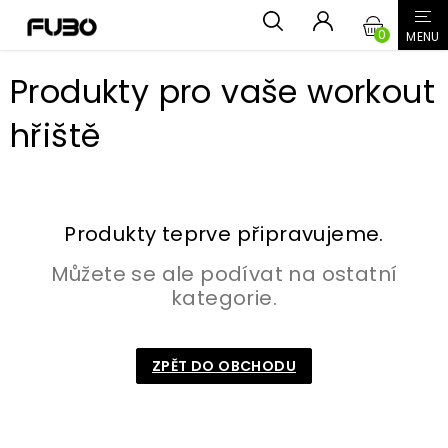
Přejít
NÁKUPN
na
obsah
KOŠÍK
Produkty pro vaše workout
hřiště
Produkty teprve připravujeme.
Můžete se ale podívat na ostatní
kategorie.
ZPĚT DO OBCHODU