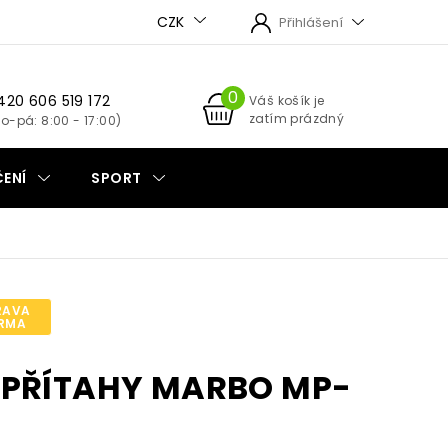
CZK
Přihlášení
420 606 519 172
NÁKUPNÍ
Váš košík je
zatím prázdný
KOŠÍK
ENÍ
SPORT
RAVA
RMA
 PŘÍTAHY MARBO MP-