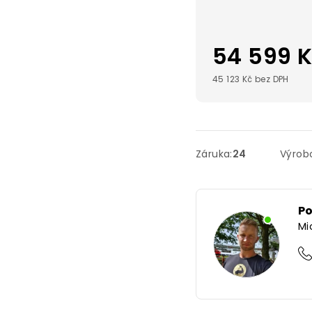
54 599 
45 123 Kč bez DPH
Záruka
:
24
Výrob
P
Mi