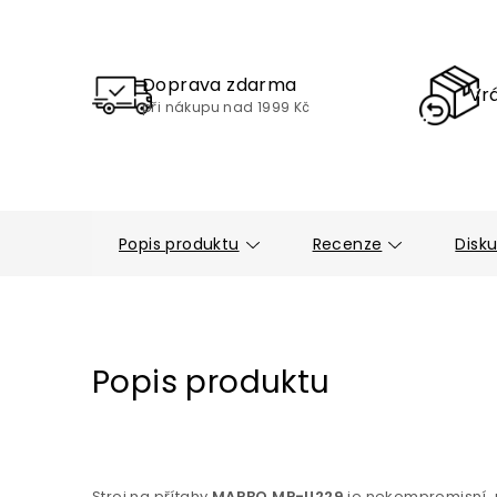
Doprava zdarma
Vrá
při nákupu nad 1999 Kč
Popis produktu
Recenze
Disk
Popis produktu
Stroj na přítahy
MARBO MP-U229
je nekompromisní, p