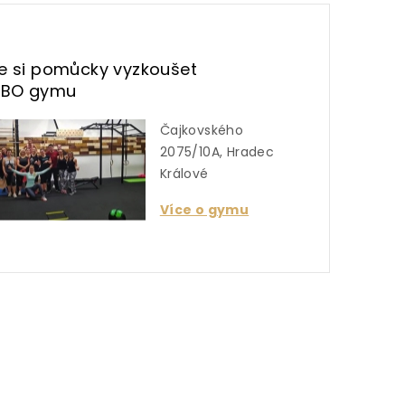
te si pomůcky vyzkoušet
UBO gymu
Čajkovského
2075/10A, Hradec
Králové
Více o gymu