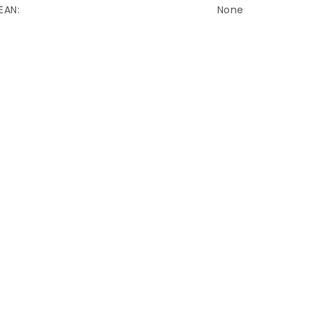
EAN
:
None