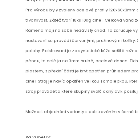
Pro výrobu byly zvoleny ocelové profily 120x60x3mm
trvanlivost. Zátěž tvoří 16ks 10kg cihel. Celková váha
Ramena mají na sobě nezávislý chod. To zaručuje vys
nastavení se provádí červenými, pružinovými kolíky.
polohy. Polstrovaní je ze syntetické kůže sešité režn
pěnou, to celé ja na 3mm hrubé, ocelové desce. Tich
plastem, z přední části je kryt opatřen průhledem 
cihel. Stroj je navíc opatřen velikou samolepkou, kter
stroji provádět a které skupiny svalů daný cvik posiluj
Možnost objednání varianty s polstrováním v černé b
Parametry: