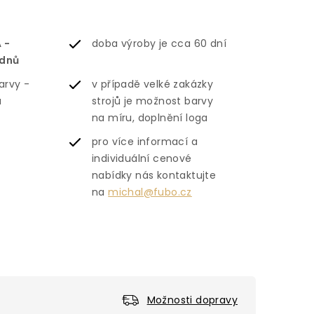
 -
doba výroby je cca 60 dní
ýdnů
arvy -
v případě velké zakázky
á
strojů je možnost barvy
na míru, doplnění loga
pro více informací a
individuální cenové
nabídky nás kontaktujte
na
michal@fubo.cz
Možnosti dopravy