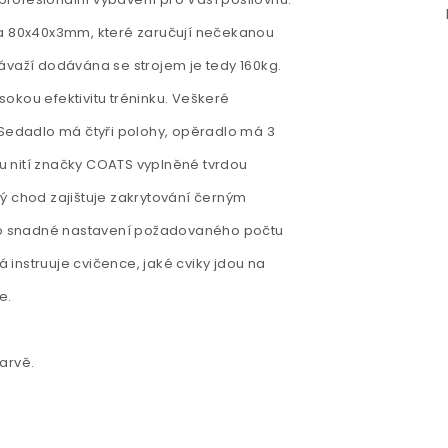
 a 80x40x3mm, které zaručují nečekanou
 závaží dodávána se strojem je tedy 160kg.
okou efektivitu tréninku. Veškeré
 Sedadlo má čtyři polohy, opěradlo má 3
ou nití značky COATS vyplněné tvrdou
ý chod zajištuje zakrytování černým
pro snadné nastavení požadovaného počtu
á instruuje cvičence, jaké cviky jdou na
e.
arvě.