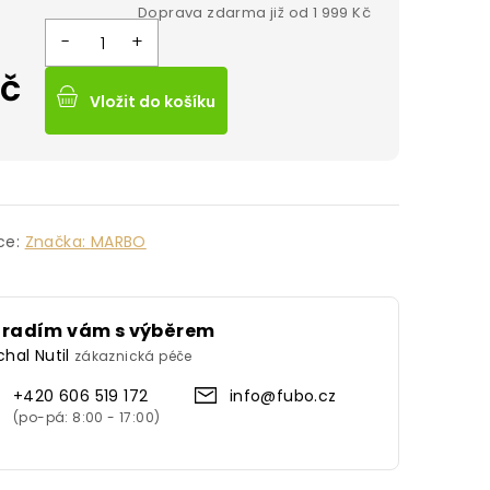
Kč
Vložit do košíku
ce:
Značka:
MARBO
oradím vám s výběrem
chal Nutil
zákaznická péče
+420 606 519 172
info@fubo.cz