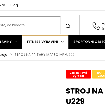
kty
Blog
+
RAVINY
FITNESS VYBAVENÍ
SPORTOVNÍ OBLEČ
troje
STROJ NA PŘÍTAHY MARBO MP-U229
Zakázková
DOP
výroba
ZDA
STROJ NA
U229