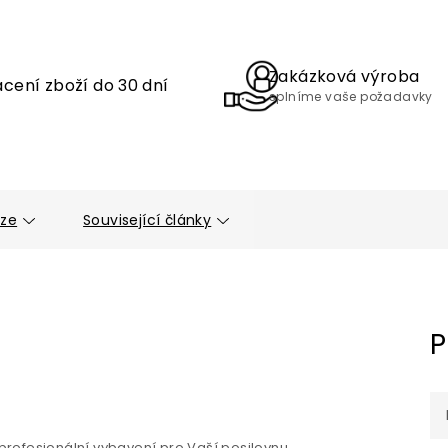
Zakázková výroba
cení zboží do 30 dní
splníme vaše požadavky
uze
Související články
P
rofesionální vybavení pro Vaší posilovnu.