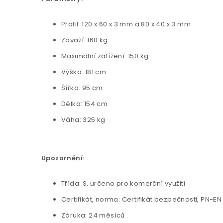
Profil: 120 x 60 x 3 mm a 80 x 40 x 3 mm
Závaží: 160 kg
Maximální zatížení: 150 kg
Výška: 181 cm
Šířka: 95 cm
Délka: 154 cm
Váha: 325 kg
Upozornění:
Třída: S, určeno pro komerční využití
Certifikát, norma: Certifikát bezpečnosti, PN-E
Záruka: 24 měsíců