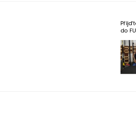
Přijď
do F