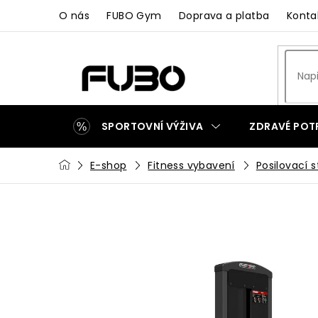
Přejít
O nás
FUBO Gym
Doprava a platba
Konta
na
obsah
SPORTOVNÍ VÝŽIVA
ZDRAVÉ POT
Domů
E-shop
Fitness vybavení
Posilovací s
ZAKÁZKOVÁ VÝROBA