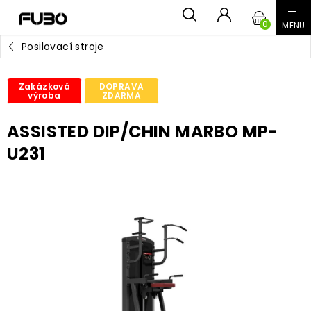
Přejít
NÁKUPN
na
obsah
Posilovací stroje
KOŠÍK
Zakázková
DOPRAVA
výroba
ZDARMA
ASSISTED DIP/CHIN MARBO MP-
U231