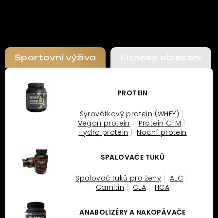
Sportovní výživa
Fitness oblečení
PROTEIN
Syrovátkový protein (WHEY)
Vegan protein
Protein CFM
Hydro protein
Noční protein
SPALOVAČE TUKŮ
Spalovač tuků pro ženy
ALC
Carnitin
CLA
HCA
ANABOLIZÉRY A NAKOPÁVAČE