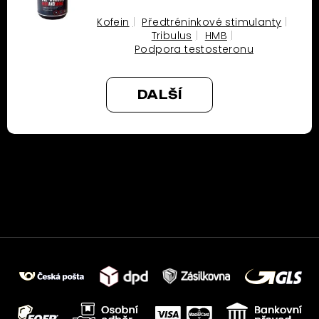
Kofein
Předtréninkové stimulanty
Tribulus
HMB
Podpora testosteronu
DALŠÍ