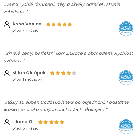
,,Velmi rychlé doručení, milý a skvělý dáreček, skvěle
zabalené. ”
Anna Vasica
před 4 měsíci
,,Skvělé ceny, perfektní komunikace s obchodem. Rychlost
vyřízení. ”
Milan Chlápek
před 1 měsícem
,Stálky sú super. Dodávka hneď po objednaní. Podstatne
lepšia cena ako v iných obchodoch. Ďakujem ”
Liliana G.
před 5 měsíci