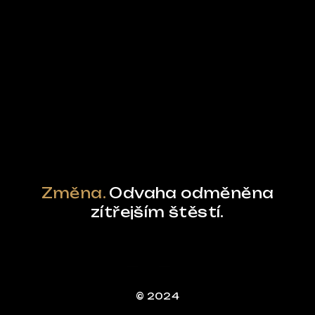
Ze světa FUBO
Powered by Curator.io
Změna.
Odvaha odměněna
zítřejším štěstí.
© 2024