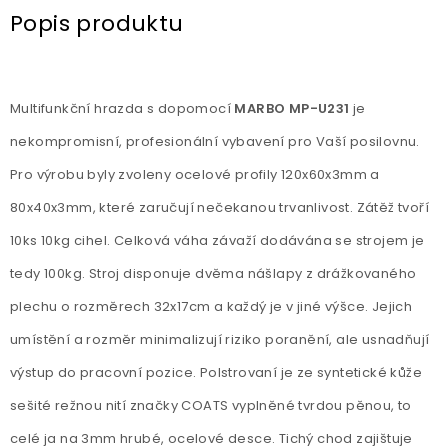
Popis produktu
Multifunkční hrazda s dopomocí
MARBO MP-U231
je
nekompromisní, profesionální vybavení pro Vaší posilovnu.
Pro výrobu byly zvoleny ocelové profily 120x60x3mm a
80x40x3mm, které zaručují nečekanou trvanlivost. Zátěž tvoří
10ks 10kg cihel. Celková váha závaží dodávána se strojem je
tedy 100kg. Stroj disponuje dvěma nášlapy z drážkovaného
plechu o rozměrech 32x17cm a každý je v jiné výšce. Jejich
umístění a rozměr minimalizují riziko poranění, ale usnadňují
výstup do pracovní pozice. Polstrovaní je ze syntetické kůže
sešité režnou nití značky COATS vyplněné tvrdou pěnou, to
celé ja na 3mm hrubé, ocelové desce. Tichý chod zajištuje