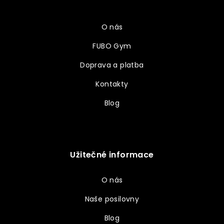
Vše o nákupu
t
í
O nás
FUBO Gym
Doprava a platba
Kontakty
Blog
Užitečné informace
O nás
Naše posilovny
Blog