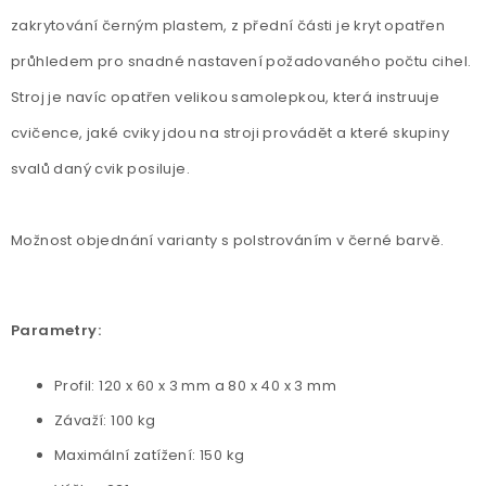
zakrytování černým plastem, z přední části je kryt opatřen
průhledem pro snadné nastavení požadovaného počtu cihel.
Stroj je navíc opatřen velikou samolepkou, která instruuje
cvičence, jaké cviky jdou na stroji provádět a které skupiny
svalů daný cvik posiluje.
Možnost objednání varianty s polstrováním v černé barvě.
Parametry:
Profil: 120 x 60 x 3 mm a 80 x 40 x 3 mm
Závaží: 100 kg
Maximální zatížení: 150 kg