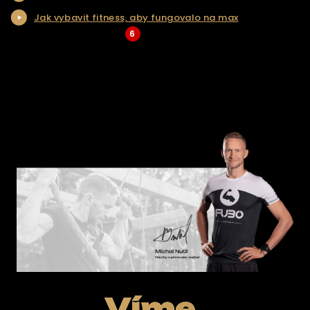
Jak vybavit fitness, aby fungovalo na max
KONTAKT
6
... Více aktualit a tipů
ŘEŠENÍ NA KLÍČ
E-SHOP
Víme,