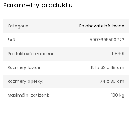
Parametry produktu
Kategorie
:
Polohovatelné lavice
EAN
:
5907695590722
Produktové označení
:
L 8301
Rozměry lavice
:
151 x 32 x 118 cm
Rozměry opěrky
:
74 x 30 cm
Maximální zatížení
:
100 kg