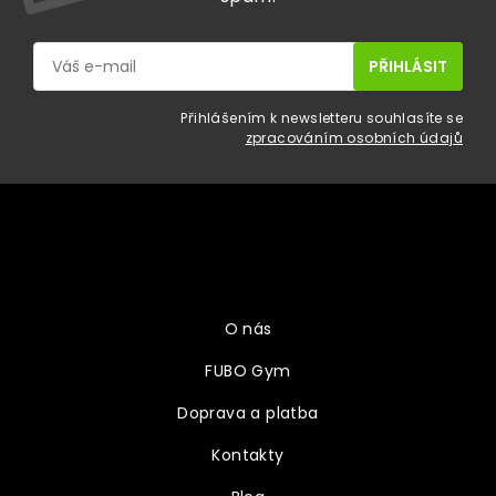
Přihlášením k newsletteru souhlasíte se
zpracováním osobních údajů
Z
á
p
a
Vše o nákupu
t
í
O nás
FUBO Gym
Doprava a platba
Kontakty