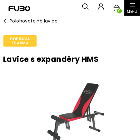
Přejít
NÁKUPN
na
obsah
Polohovatelné lavice
KOŠÍK
DOPRAVA
ZDARMA
Lavice s expandéry HMS