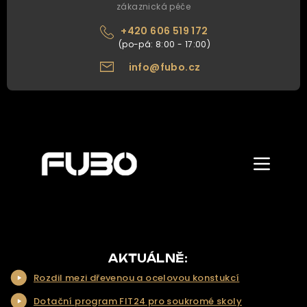
zákaznická péče
+420 606 519 172
info@fubo.cz
Zobrazit/skr
menu
ÚVOD
O NÁS
NAŠE NABÍDKA
AKTUÁLNĚ:
Rozdil mezi dřevenou a ocelovou konstukcí
NAŠE SLUŽBY
Dotační program FIT24 pro soukromé skoly
REALIZACE