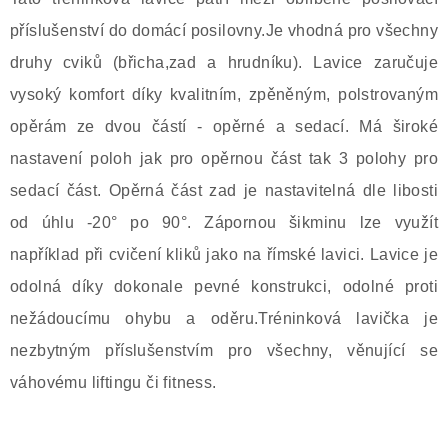
příslušenství do domácí posilovny.Je vhodná pro všechny
druhy cviků (břicha,zad a hrudníku). Lavice zaručuje
vysoký komfort díky kvalitním, zpěněným, polstrovaným
opěrám ze dvou částí - opěrné a sedací. Má široké
nastavení poloh jak pro opěrnou část tak 3 polohy pro
sedací část. Opěrná část zad je nastavitelná dle libosti
od úhlu -20° po 90°. Zápornou šikminu lze využít
například při cvičení kliků jako na římské lavici. Lavice je
odolná díky dokonale pevné konstrukci, odolné proti
nežádoucímu ohybu a oděru.Tréninková lavička je
nezbytným příslušenstvím pro všechny, věnující se
váhovému liftingu či fitness.