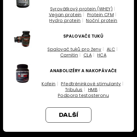
Syrovátkový protein (WHEY)
Vegan protein
Protein CFM
Hydro protein
Noční protein
SPALOVAČE TUKŮ
Spalovač tuků pro ženy
ALC
Carnitin
CLA
HCA
ANABOLIZÉRY A NAKOPÁVAČE
Kofein
Předtréninkové stimulanty
Tribulus
HMB
Podpora testosteronu
DALŠÍ