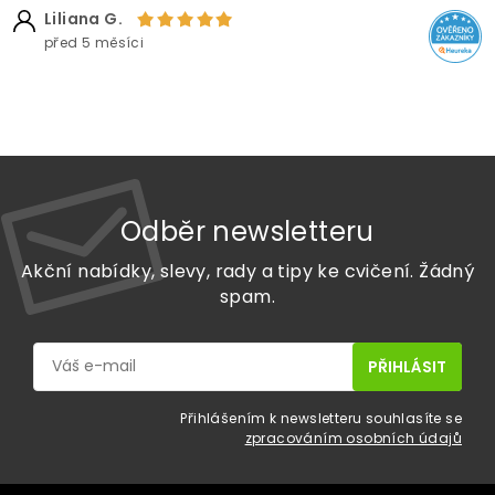
Liliana G.
před 5 měsíci
Odběr newsletteru
Akční nabídky, slevy, rady a tipy ke cvičení. Žádný
spam.
Přihlášením k newsletteru souhlasíte se
zpracováním osobních údajů
Z