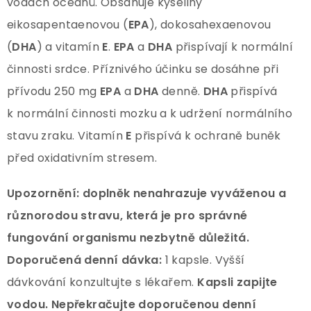
vodách oceánů. Obsahuje kyseliny
eikosapentaenovou (
EPA
), dokosahexaenovou
(
DHA
) a vitamín
E
.
EPA
a
DHA
přispívají k normální
činnosti srdce. Příznivého účinku se dosáhne při
přívodu 250 mg
EPA
a
DHA
denně.
DHA
přispívá
k normální činnosti mozku a k udržení normálního
stavu zraku. Vitamín
E
přispívá k ochraně buněk
před oxidativním stresem.
Upozornění:
doplněk nenahrazuje vyváženou a
různorodou stravu, která je pro správné
fungování organismu nezbytně důležitá.
Doporučená denní dávka:
1 kapsle. Vyšší
dávkování konzultujte s lékařem.
Kapsli zapijte
vodou. Nepřekračujte doporučenou denní