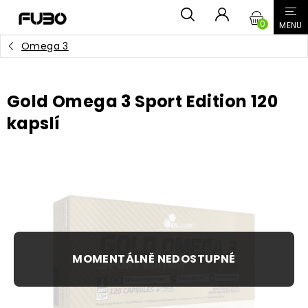
Přejít
NÁKUPN
na
obsah
Omega 3
KOŠÍK
Gold Omega 3 Sport Edition 120
kapslí