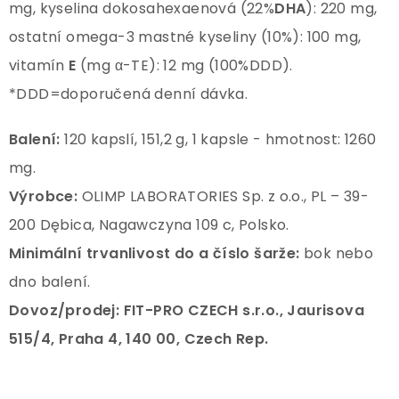
mg, kyselina dokosahexaenová (22%
DHA
): 220 mg,
ostatní omega-3 mastné kyseliny (10%): 100 mg,
vitamín
E
(mg α-TE): 12 mg (100%DDD).
*DDD=doporučená denní dávka.
Balení:
120 kapslí, 151,2 g, 1 kapsle - hmotnost: 1260
mg.
Výrobce:
OLIMP LABORATORIES Sp. z o.o., PL – 39-
200 Dębica, Nagawczyna 109 c, Polsko.
Minimální trvanlivost do a číslo šarže:
bok nebo
dno balení.
Dovoz/prodej: FIT-PRO CZECH s.r.o., Jaurisova
515/4, Praha 4, 140 00, Czech Rep.