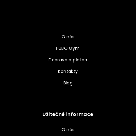
á
p
a
Vše o nákupu
t
í
O nás
FUBO Gym
Doprava a platba
Kontakty
Blog
Užitečné informace
O nás