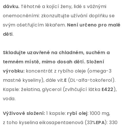
dávku.
Těhotné a kojící ženy, lidé s vážnými
onemocněními: zkonzultujte užívání doplňku se
svým ošetřujícím lékařem.
Není určeno pro malé
děti
.
Skladujte uzavřené na chladném, suchém a
temném místě, mimo dosah dětí.
Složení
výrobku:
koncentrát z rybího oleje (omega-3
mastné kyseliny), dále vit.
E
(DL-alfa-tokoferol).
Kapsle: želatina, glycerol (zvlhčující látka
E422
),
voda.
Výživové složení:
1 kapsle:
rybí olej
: 1000 mg,
z toho kyselina eikosapentaenová (33%
EPA
): 330