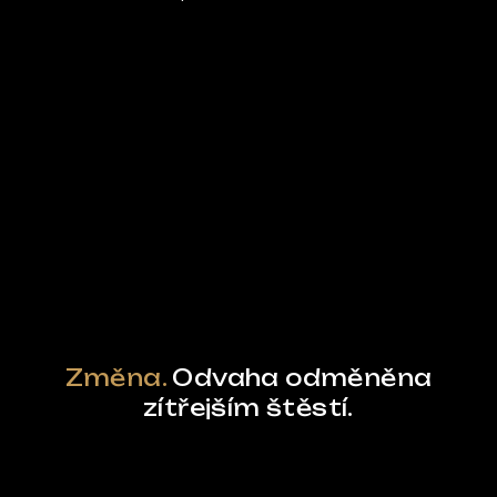
Ze světa FUBO
Powered by Curator.io
Změna.
Odvaha odměněna
zítřejším štěstí.