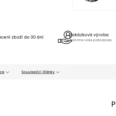
Zakázková výroba
cení zboží do 30 dní
splníme vaše požadavky
uze
Související články
P