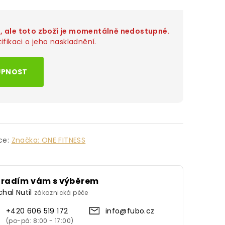
o, ale toto zboží je momentálně nedostupné.
ifikaci o jeho naskladnění.
UPNOST
ce:
Značka:
ONE FITNESS
oradím vám s výběrem
chal Nutil
zákaznická péče
+420 606 519 172
info@fubo.cz