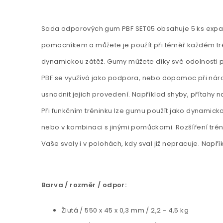
Sada odporových gum PBF SET05 obsahuje 5 ks expan
pomocníkem a můžete je použít při téměř každém tr
dynamickou zátěž. Gumy můžete díky své odolnosti po
PBF se využívá jako podpora, nebo dopomoc při náro
usnadnit jejich provedení. Například shyby, přítahy
Při funkčním tréninku lze gumu použít jako dynamicko
nebo v kombinaci s jinými pomůckami. Rozšíření trén
Vaše svaly i v polohách, kdy sval již nepracuje. Napří
Barva / rozměr / odpor:
Žlutá / 550 x 45 x 0,3 mm / 2,2 - 4,5 kg