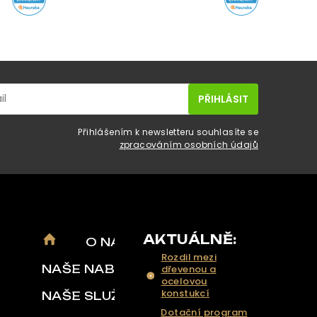
Přihlášením k newsletteru souhlasíte se
zpracováním osobních údajů
AKTUÁLNĚ:
O NÁS
Rozdil mezi
NAŠE NABÍDKA
dřevenou a
ocelovou
konstukcí
NAŠE SLUŽBY
Dotační program