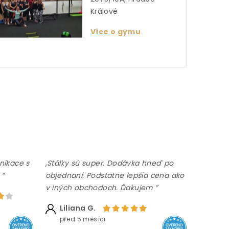
Králové
Více o gymu
nikace s
,Stálky sú super. Dodávka hneď po
 ”
objednaní. Podstatne lepšia cena ako
v iných obchodoch. Ďakujem ”
Liliana G.
před 5 měsíci