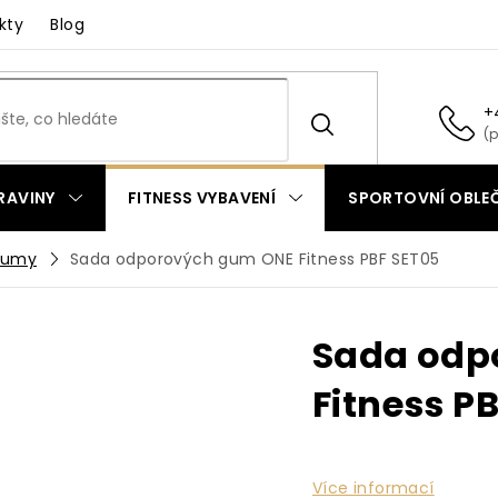
kty
Blog
+
RAVINY
FITNESS VYBAVENÍ
SPORTOVNÍ OBLEČ
gumy
Sada odporových gum ONE Fitness PBF SET05
Sada odp
Fitness P
Více informací