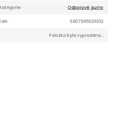
Kategorie
:
Odporové gumy
EAN
:
5907695536102
Položka byla vyprodána…