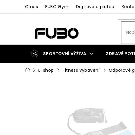
Přejít
O nás
FUBO Gym
Doprava a platba
Konta
na
obsah
SPORTOVNÍ VÝŽIVA
ZDRAVÉ POT
Domů
E-shop
Fitness vybavení
Odporové 
ZAKÁZKOVÁ VÝROBA