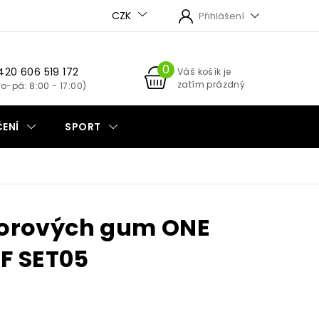
CZK
Přihlášení
420 606 519 172
NÁKUPNÍ
Váš košík je
zatím prázdný
KOŠÍK
ENÍ
SPORT
orových gum ONE
BF SET05