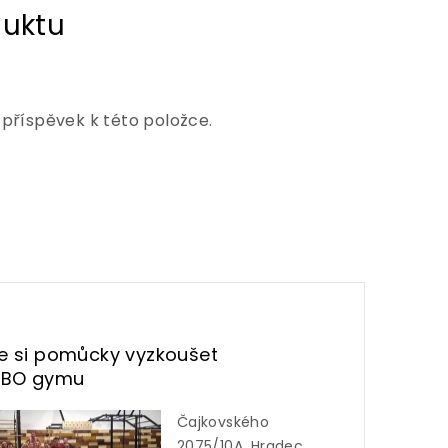
 příspěvek k této položce.
te si pomůcky vyzkoušet
UBO gymu
Čajkovského
2075/10A, Hradec