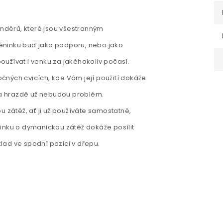
dérů, které jsou všestranným
éninku buď jako podporu, nebo jako
užívat i venku za jakéhokoliv počasí.
čných cvicích, kde Vám její použití dokáže
 na hrazdě už nebudou problém.
u zátěž, ať ji už používáte samostatně,
inku o dymanickou zátěž dokáže posílit
klad ve spodní pozici v dřepu.