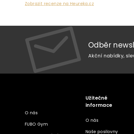
Zobrazit recenze na Heureka.cz
Odběr newsl
Akční nabídky, sle
Z
á
p
a
Užitečné
Vše o nákupu
t
informace
í
O nás
O nás
FUBO Gym
Naše posilovny