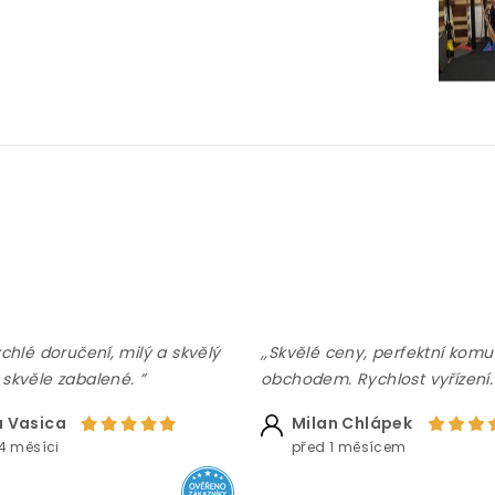
ychlé doručení, milý a skvělý
,,Skvělé ceny, perfektní komu
 skvěle zabalené. ”
obchodem. Rychlost vyřízení.
 Vasica
Milan Chlápek
4 měsíci
před 1 měsícem