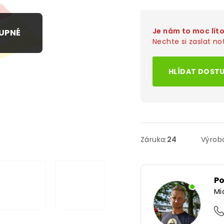
Je nám to moc lít
Nechte si zaslat not
HLÍDAT DOST
Záruka
:
24
Výrob
P
Mi