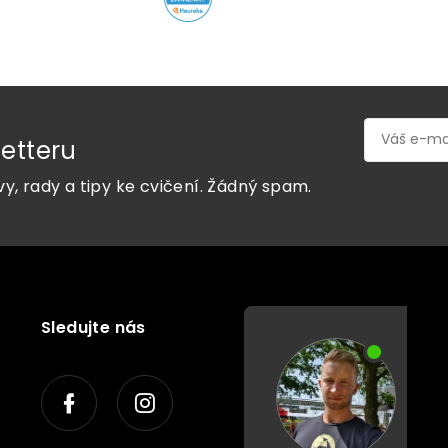
etteru
vy, rady a tipy ke cvičení. Žádný spam.
Sledujte nás
P
o
r
a