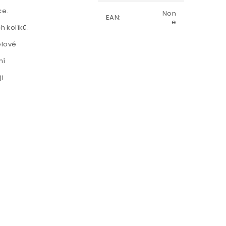
ce.
Non
EAN
:
e
h kolíků.
elové
ní
ji