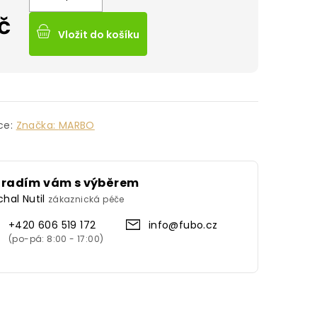
č
Vložit do košíku
ce:
Značka:
MARBO
oradím vám s výběrem
chal Nutil
zákaznická péče
+420 606 519 172
info@fubo.cz