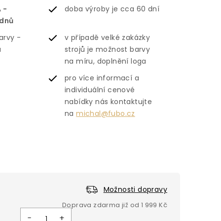
 -
doba výroby je cca 60 dní
ýdnů
arvy -
v případě velké zakázky
á
strojů je možnost barvy
na míru, doplnění loga
pro více informací a
individuální cenové
nabídky nás kontaktujte
na
michal@fubo.cz
Možnosti dopravy