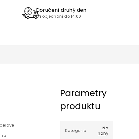
Doručení druhý den
při objednání do 14:00
Parametry
produktu
ocelové
Na
Kategorie
:
nohy
áha