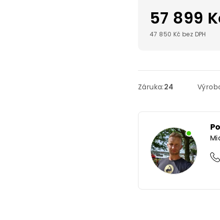
57 899 K
47 850 Kč bez DPH
Záruka
:
24
Výrob
P
Mi