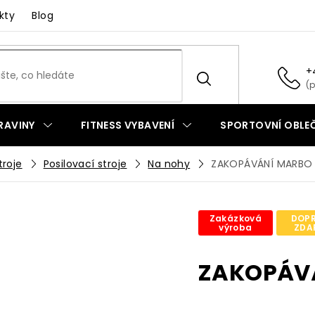
kty
Blog
+
RAVINY
FITNESS VYBAVENÍ
SPORTOVNÍ OBLEČ
troje
Posilovací stroje
Na nohy
ZAKOPÁVÁNÍ MARBO
Zakázková
DOP
výroba
ZDA
ZAKOPÁV