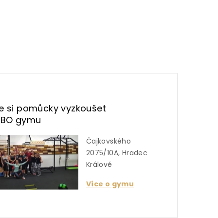
te si pomůcky vyzkoušet
UBO gymu
Čajkovského
2075/10A, Hradec
Králové
Více o gymu