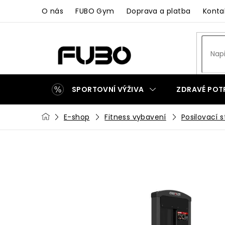
Přejít
O nás
FUBO Gym
Doprava a platba
Konta
na
obsah
SPORTOVNÍ VÝŽIVA
ZDRAVÉ POT
Domů
E-shop
Fitness vybavení
Posilovací s
ZAKÁZKOVÁ VÝROBA