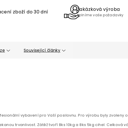
Zakázková výroba
cení zboží do 30 dní
splníme vaše požadavky
uze
Související články
esionální vybavení pro Vaší posilovnu. Pro výrobu byly zvoleny 
anou trvanlivost. Zátěž tvoří 8ks 10kg a 8ks 5kg cihel. Celková v