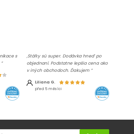
nikace s
,Stálky sú super. Dodávka hneď po
 ”
objednaní. Podstatne lepšia cena ako
v iných obchodoch. Ďakujem ”
Liliana G.
před 5 měsíci