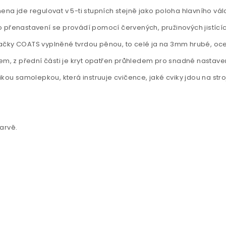
na jde regulovat v 5-ti stupních stejně jako poloha hlavního vál
 přenastavení se provádí pomocí červených, pružinových jistícíc
 značky COATS vyplněné tvrdou pěnou, to celé ja na 3mm hrubé, oc
tem, z přední části je kryt opatřen průhledem pro snadné nastave
kou samolepkou, která instruuje cvičence, jaké cviky jdou na stro
arvě.