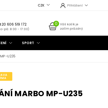
CZK
Přihlášení
420 606 519 172
NÁKUPNÍ
Váš košík je
zatím prázdný
KOŠÍK
ENÍ
SPORT
 MP-U235
RAVA
RMA
ÁNÍ MARBO MP-U235