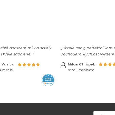
ychlé doručení, milý a skvělý
,,Skvělé ceny, perfektní komu
 skvěle zabalené. ”
obchodem. Rychlost vyřízení.
 Vasica
Milan Chlápek
4 měsíci
před 1 měsícem