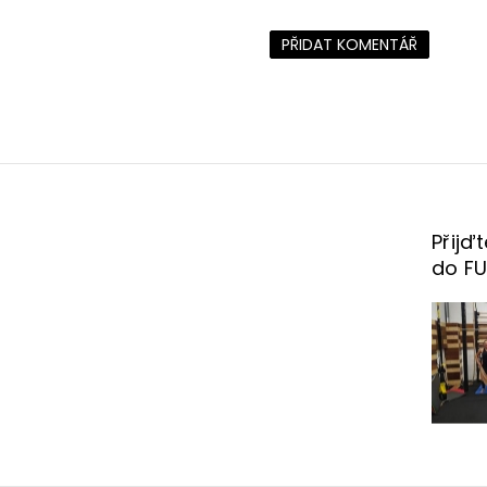
PŘIDAT KOMENTÁŘ
Přijď
do F