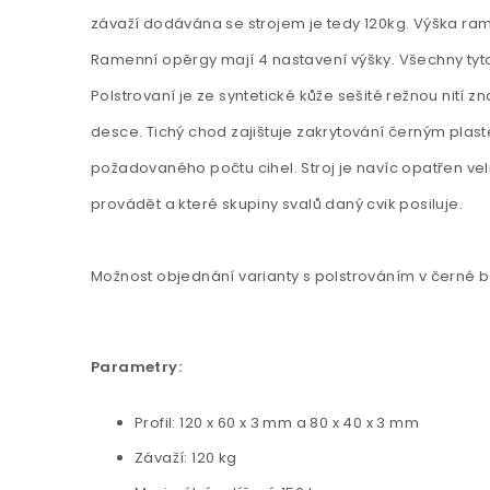
závaží dodávána se strojem je tedy 120kg. Výška rame
Ramenní opěrgy mají 4 nastavení výšky. Všechny tyto
Polstrovaní je ze syntetické kůže sešité režnou nití
desce. Tichý chod zajištuje zakrytování černým plas
požadovaného počtu cihel. Stroj je navíc opatřen veli
provádět a které skupiny svalů daný cvik posiluje.
Možnost objednání varianty s polstrováním v černé b
Parametry:
Profil: 120 x 60 x 3 mm a 80 x 40 x 3 mm
Závaží: 120 kg