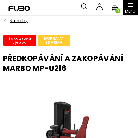
Přejít
NÁKUPN
na
obsah
Na nohy
KOŠÍK
Zakázková
DOPRAVA
výroba
ZDARMA
PŘEDKOPÁVÁNÍ A ZAKOPÁVÁNÍ
MARBO MP-U216