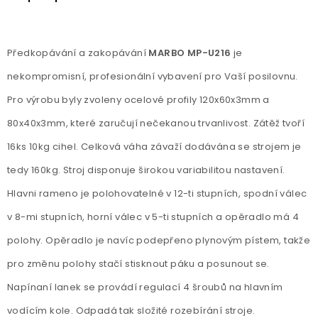
Předkopávání a zakopávání
MARBO MP-U216
je
nekompromisní, profesionální vybavení pro Vaší posilovnu.
Pro výrobu byly zvoleny ocelové profily 120x60x3mm a
80x40x3mm, které zaručují nečekanou trvanlivost. Zátěž tvoří
16ks 10kg cihel. Celková váha závaží dodávána se strojem je
tedy 160kg. Stroj disponuje širokou variabilitou nastavení.
Hlavni rameno je polohovatelné v 12-ti stupních, spodní válec
v 8-mi stupních, horní válec v 5-ti stupních a opěradlo má 4
polohy. Opěradlo je navíc podepřeno plynovým pístem, takže
pro změnu polohy stačí stisknout páku a posunout se.
Napínaní lanek se provádí regulací 4 šroubů na hlavním
vodícím kole. Odpadá tak složité rozebírání stroje.