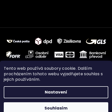
Tento web používá soubory cookie. Dalším
procházením tohoto webu vyjadřujete souhlas s
jejich používáním.
Nastavení
Vytvořil Shoptet
Souhlasím
Copyright 2026
FUBO
. Všechna práva vyhrazena.