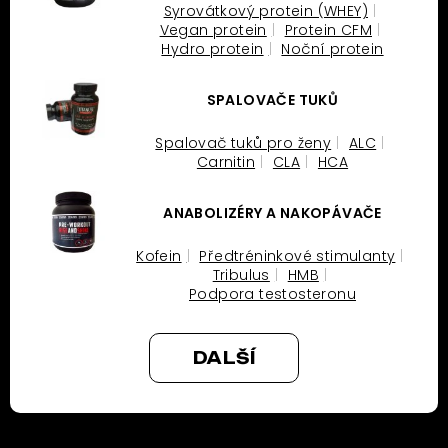
Syrovátkový protein (WHEY)
Vegan protein
Protein CFM
Hydro protein
Noční protein
SPALOVAČE TUKŮ
Spalovač tuků pro ženy
ALC
Carnitin
CLA
HCA
ANABOLIZÉRY A NAKOPÁVAČE
Kofein
Předtréninkové stimulanty
Tribulus
HMB
Podpora testosteronu
DALŠÍ