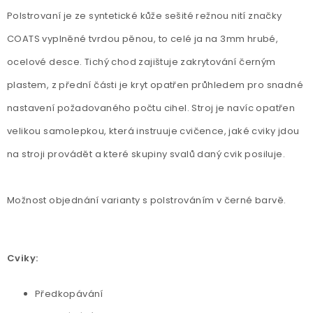
Polstrovaní je ze syntetické kůže sešité režnou nití značky
COATS vyplněné tvrdou pěnou, to celé ja na 3mm hrubé,
ocelové desce. Tichý chod zajištuje zakrytování černým
plastem, z přední části je kryt opatřen průhledem pro snadné
nastavení požadovaného počtu cihel. Stroj je navíc opatřen
velikou samolepkou, která instruuje cvičence, jaké cviky jdou
na stroji provádět a které skupiny svalů daný cvik posiluje.
Možnost objednání varianty s polstrováním v černé barvě.
Cviky:
Předkopávání