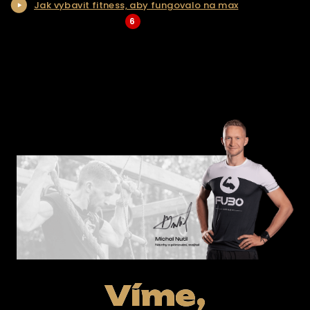
Jak vybavit fitness, aby fungovalo na max
KONTAKT
6
... Více aktualit a tipů
ŘEŠENÍ NA KLÍČ
E-SHOP
Víme,