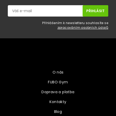
Přihlášením k newsletteru souhlasíte se
zpracováním osobních údajů
Z
á
p
a
Vše o nákupu
t
í
O nás
FUBO Gym
Doprava a platba
Kontakty
Blog