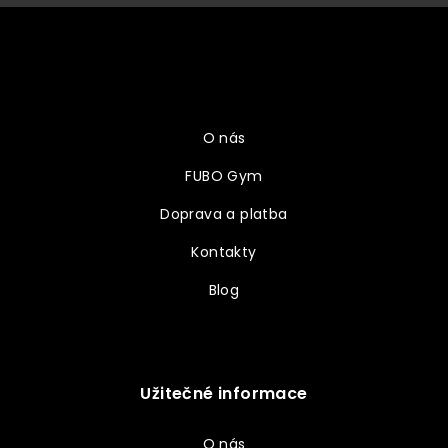
Z
á
p
a
Vše o nákupu
t
í
O nás
FUBO Gym
Doprava a platba
Kontakty
Blog
Užitečné informace
O nás