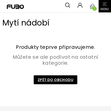
Přejít
NÁKUPN
na
obsah
KOŠÍK
Mytí nádobí
Produkty teprve připravujeme.
Můžete se ale podívat na ostatní
kategorie.
ZPĚT DO OBCHODU