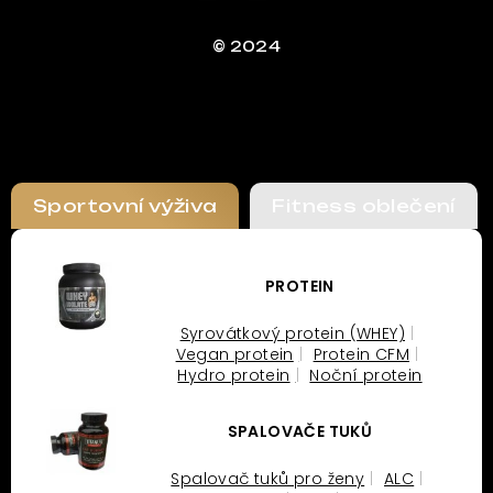
© 2024
Sportovní výživa
Fitness oblečení
PROTEIN
Syrovátkový protein (WHEY)
Vegan protein
Protein CFM
Hydro protein
Noční protein
SPALOVAČE TUKŮ
Spalovač tuků pro ženy
ALC