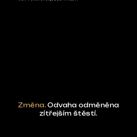
Ze světa FUBO
Powered by Curator.io
Změna.
Odvaha odměněna
zítřejším štěstí.