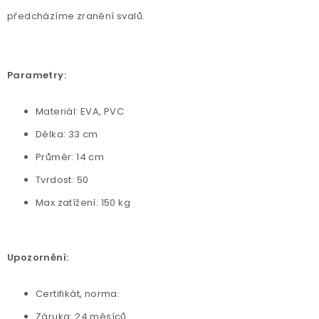
předcházíme zranění svalů.
Parametry:
Materiál: EVA, PVC
Délka: 33 cm
Průměr: 14 cm
Tvrdost: 50
Max.zatížení: 150 kg
Upozornění:
Certifikát, norma:
Záruka: 24 měsíců