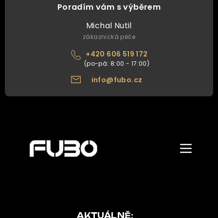
Poradím vám s výběrem
Michal Nutil
zákaznická péče
+420 606 519 172
info@fubo.cz
Zobrazit/skr
menu
ÚVOD
O NÁS
NAŠE NABÍDKA
AKTUÁLNĚ: