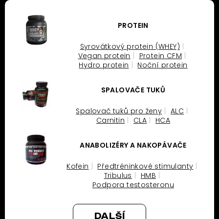
PROTEIN
Syrovátkový protein (WHEY)
Vegan protein
Protein CFM
Hydro protein
Noční protein
SPALOVAČE TUKŮ
Spalovač tuků pro ženy
ALC
Carnitin
CLA
HCA
ANABOLIZÉRY A NAKOPÁVAČE
Kofein
Předtréninkové stimulanty
Tribulus
HMB
Podpora testosteronu
DALŠÍ