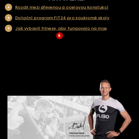
Rozdil mezi dřevenou a ocelovou konstukcí
NAŠE SLUŽBY
Dotační program FIT24 pro soukromé skoly
REALIZACE
Jak vybavit fitness, aby fungovalo na max
KONTAKT
6
... Více aktualit a tipů
ŘEŠENÍ NA KLÍČ
E-SHOP