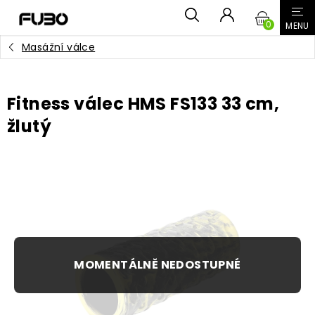
Přejít
NÁKUPN
na
obsah
Masážní válce
KOŠÍK
Fitness válec HMS FS133 33 cm,
žlutý