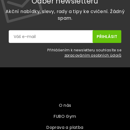
Odběr newsletteru
Akční nabídky, slevy, rady a tipy ke cvičení. Žádný
spam.
Přihlášením k newsletteru souhlasíte se
zpracováním osobních údajů
Z
á
p
a
Vše o nákupu
t
í
O nás
FUBO Gym
Doprava a platba