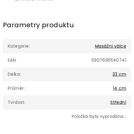
Parametry produktu
Kategorie
:
Masážní válce
EAN
:
5907695540741
Délka
:
33 cm
Průměr
:
14 cm
Tvrdost
:
Střední
Položka byla vyprodána…