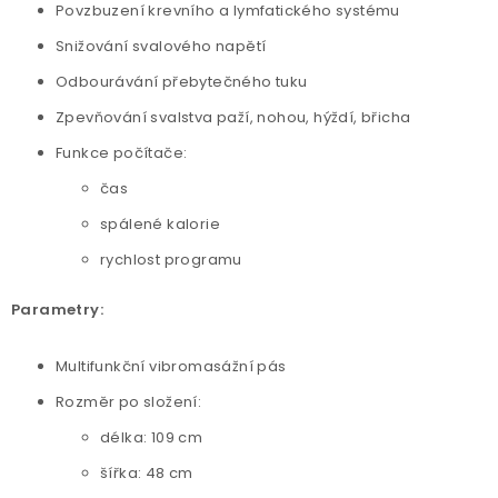
Povzbuzení krevního a lymfatického systému
Snižování svalového napětí
Odbourávání přebytečného tuku
Zpevňování svalstva paží, nohou, hýždí, břicha
Funkce počítače:
čas
spálené kalorie
rychlost programu
Parametry:
Multifunkční vibromasážní pás
Rozměr po složení:
délka: 109 cm
šířka: 48 cm