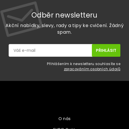
Odběr newsletteru
Akční nabídky, slevy, rady a tipy ke cvičení. Žádný
spam.
Přihlášením k newsletteru souhlasíte se
zpracováním osobních údajů
Z
á
p
a
Vše o nákupu
t
í
O nás