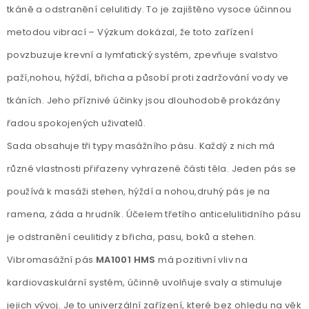
tkáně a odstranění celulitidy. To je zajištěno vysoce účinnou
metodou vibrací – Výzkum dokázal, že toto zařízení
povzbuzuje krevní a lymfatický systém, zpevňuje svalstvo
paží,nohou, hýždí, břicha a působí proti zadržování vody ve
tkáních. Jeho příznivé účinky jsou dlouhodobě prokázány
řadou spokojených uživatelů.
Sada obsahuje tři typy masážního pásu. Každý z nich má
různé vlastnosti přiřazeny vyhrazené části těla. Jeden pás se
používá k masáži stehen, hýždí a nohou,druhý pás je na
ramena, záda a hrudník. Účelem třetího anticelulitidního pásu
je odstranění ceulitidy z břicha, pasu, boků a stehen.
Vibromasážní pás
MA1001 HMS
má pozitivní vliv na
kardiovaskulární systém, účinně uvolňuje svaly a stimuluje
jejich vývoj. Je to univerzální zařízení, které bez ohledu na věk