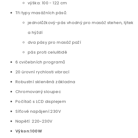
výška: 100 - 122 cm
Tři typy masážních pásů:
jednolůžkový-pás vhodný pro masáž stehen, lýtek
a hýždí
dva pásy pro masáž paží
pás proti celulitidě
6 cvičebních programů
20 úrovní rychlosti vibrací
Robustní skleněná základna
Chromovaný sloupec
Počítač s LCD displejem
Síťové napájení:230V
Napětí: 220~230V
Výkon:100W