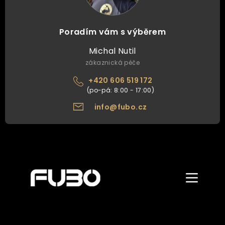
Poradím vám s výběrem
Michal Nutil
zákaznická péče
+420 606 519 172
info@fubo.cz
Zobrazit/skr
menu
ÚVOD
O NÁS