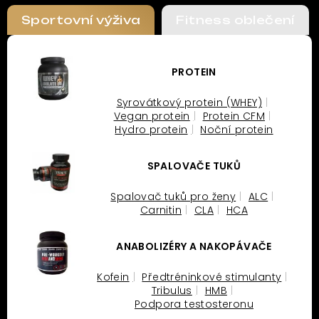
Sportovní výživa
Fitness oblečení
PROTEIN
Syrovátkový protein (WHEY)
Vegan protein
Protein CFM
Hydro protein
Noční protein
SPALOVAČE TUKŮ
Spalovač tuků pro ženy
ALC
Carnitin
CLA
HCA
ANABOLIZÉRY A NAKOPÁVAČE
Kofein
Předtréninkové stimulanty
Tribulus
HMB
Podpora testosteronu