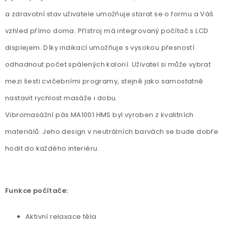
a zdravotní stav uživatele umožňuje starat se o formu a Váš
vzhled přímo doma. Přístroj má integrovaný počítač s LCD
displejem. Díky indikací umožňuje s vysokou přesností
odhadnout počet spálených kalorií. Uživatel si může vybrat
mezi šesti cvičebními programy, stejně jako samostatně
nastavit rychlost masáže i dobu.
Vibromasážní pás MA1001 HMS byl vyroben z kvalitních
materiálů. Jeho design v neutrálních barvách se bude dobře
hodit do každého interiéru.
Funkce počítače:
Aktivní relaxace těla