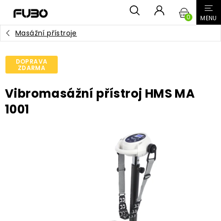
Přejít
NÁKUPN
na
obsah
Masážní přístroje
KOŠÍK
DOPRAVA
ZDARMA
Vibromasážní přístroj HMS MA
1001