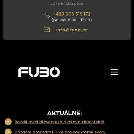
zákaznická péče
+420 606 519 172
info@fubo.cz
Zobrazit/skr
menu
ÚVOD
O NÁS
NAŠE NABÍDKA
AKTUÁLNĚ:
Rozdil mezi dřevenou a ocelovou konstukcí
NAŠE SLUŽBY
Dotační program FIT24 pro soukromé skoly
REALIZACE