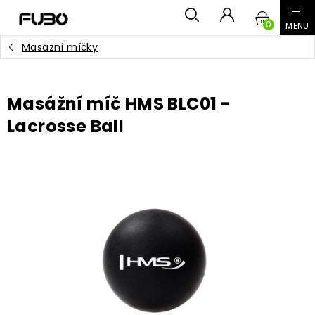
Přejít
NÁKUPN
na
obsah
Masážní míčky
KOŠÍK
Masážní míč HMS BLC01 -
Lacrosse Ball