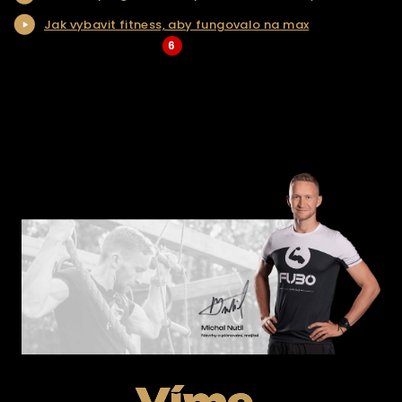
Jak vybavit fitness, aby fungovalo na max
KONTAKT
6
... Více aktualit a tipů
ŘEŠENÍ NA KLÍČ
E-SHOP
Víme,