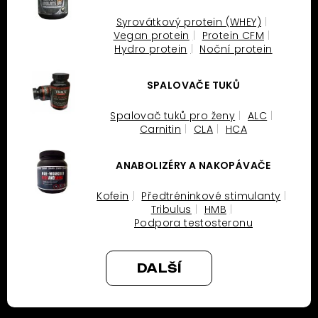
Syrovátkový protein (WHEY)
Vegan protein
Protein CFM
Hydro protein
Noční protein
SPALOVAČE TUKŮ
Spalovač tuků pro ženy
ALC
Carnitin
CLA
HCA
ANABOLIZÉRY A NAKOPÁVAČE
Kofein
Předtréninkové stimulanty
Tribulus
HMB
Podpora testosteronu
DALŠÍ