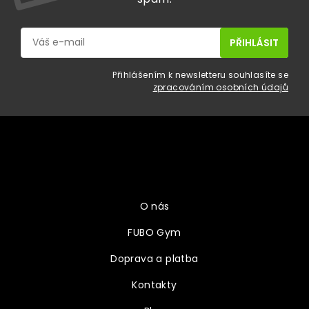
Přihlášením k newsletteru souhlasíte se
zpracováním osobních údajů
Z
á
p
a
Vše o nákupu
t
í
O nás
FUBO Gym
Doprava a platba
Kontakty