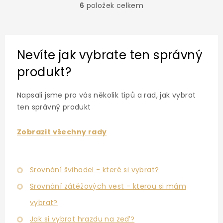
6
položek celkem
O
v
l
á
d
Nevíte jak vybrate ten správný
a
c
produkt?
í
p
r
Napsali jsme pro vás několik tipů a rad, jak vybrat
v
ten správný produkt
k
y
v
Zobrazit všechny rady
ý
p
i
s
Srovnání švihadel - které si vybrat?
u
Srovnání zátěžových vest - kterou si mám
vybrat?
Jak si vybrat hrazdu na zeď?