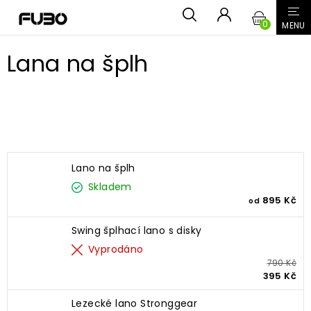
Přejít
NÁKUPN
na
obsah
KOŠÍK
Lana na šplh
Nejprodávanější
Lano na šplh
Skladem
895 Kč
od
Swing šplhací lano s disky
Vyprodáno
790 Kč
395 Kč
Lezecké lano Stronggear