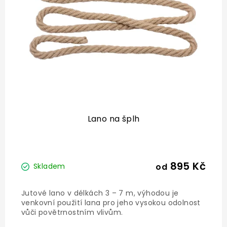
r
o
d
u
k
t
ů
Lano na šplh
895 Kč
od
Skladem
Jutové lano v délkách 3 – 7 m, výhodou je
venkovní použití lana pro jeho vysokou odolnost
vůči povětrnostním vlivům.