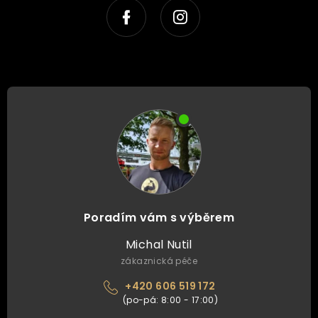
Poradím vám s výběrem
Michal Nutil
zákaznická péče
+420 606 519 172