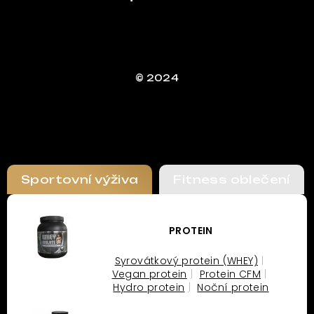
© 2024
Sportovní výživa
Fitness oblečení
PROTEIN
Syrovátkový protein (WHEY)
Vegan protein
Protein CFM
Hydro protein
Noční protein