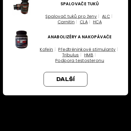
SPALOVAČE TUKŮ
Spalovač tuků pro ženy
ALC
Carnitin
CLA
HCA
ANABOLIZÉRY A NAKOPÁVAČE
Kofein
Předtréninkové stimulanty
Tribulus
HMB
Podpora testosteronu
DALŠÍ