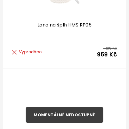
Lano na šplh HMS RP05
1 199 Kč
Vyprodáno
959 Kč