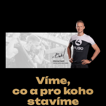
E-SHOP
Víme,
co a pro koho
stavíme