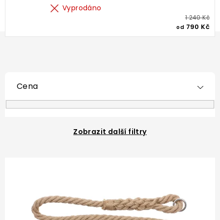
Vyprodáno
1 240 Kč
790 Kč
od
Cena
Zobrazit další filtry
V
ý
p
i
s
p