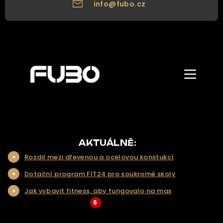
info@fubo.cz
Zobrazit/skr
menu
ÚVOD
O NÁS
NAŠE NABÍDKA
AKTUÁLNĚ:
Rozdil mezi dřevenou a ocelovou konstukcí
NAŠE SLUŽBY
Dotační program FIT24 pro soukromé skoly
REALIZACE
Jak vybavit fitness, aby fungovalo na max
KONTAKT
6
... Více aktualit a tipů
ŘEŠENÍ NA KLÍČ