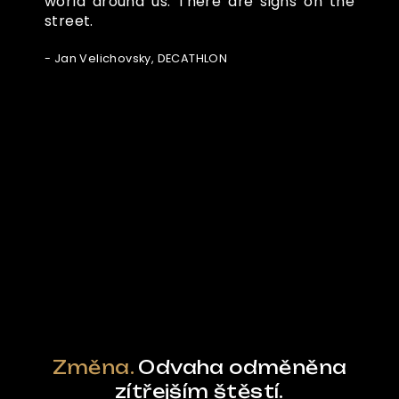
world around us. There are signs on the
street.
- Jan Velichovsky, DECATHLON
Ze světa FUBO
Powered by Curator.io
Změna.
Odvaha odměněna
zítřejším štěstí.