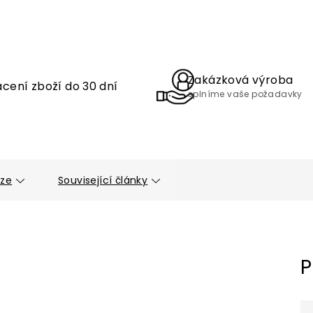
Zakázková výroba
cení zboží do 30 dní
splníme vaše požadavky
uze
Související články
P