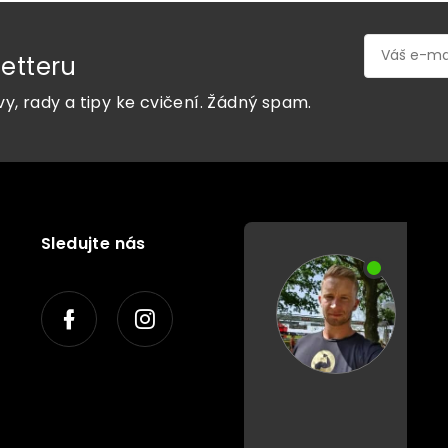
etteru
vy, rady a tipy ke cvičení. Žádný spam.
Sledujte nás
P
o
r
a
d
í
m
v