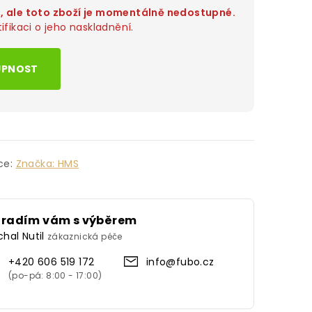
o, ale toto zboží je momentálně nedostupné.
ifikaci o jeho naskladnění.
UPNOST
ce:
Značka:
HMS
oradím vám s výběrem
chal Nutil
zákaznická péče
+420 606 519 172
info@fubo.cz