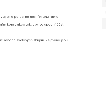
 zajistí a položí na horní hranu rámu
ním konstrukce tak, aby se spodní část
jení mnoha svalových skupin. Zejména jsou