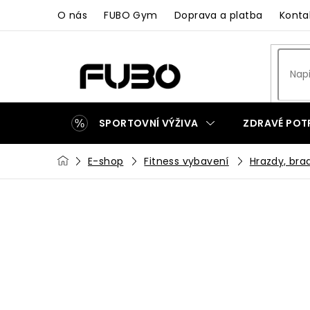
Přejít
O nás
FUBO Gym
Doprava a platba
Konta
na
obsah
SPORTOVNÍ VÝŽIVA
ZDRAVÉ POT
Domů
E-shop
Fitness vybavení
Hrazdy, bra
ZAKÁZKOVÁ VÝROBA