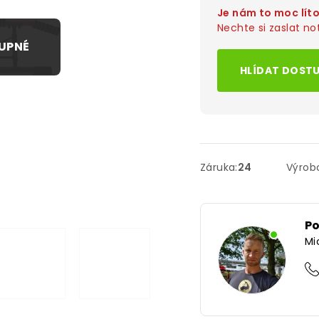
Je nám to moc lít
Nechte si zaslat not
HLÍDAT DOST
Záruka
:
24
Výrob
P
Mi