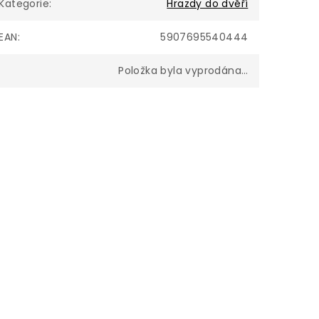
Kategorie
:
Hrazdy do dvěří
EAN
:
5907695540444
Položka byla vyprodána…