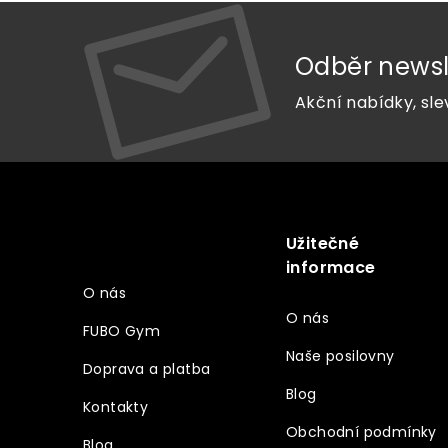
Odběr newsl
Akční nabídky, sle
Z
á
p
a
Užitečné
Vše o nákupu
t
informace
í
O nás
O nás
FUBO Gym
Naše posilovny
Doprava a platba
Blog
Kontakty
Obchodní podmínky
Blog