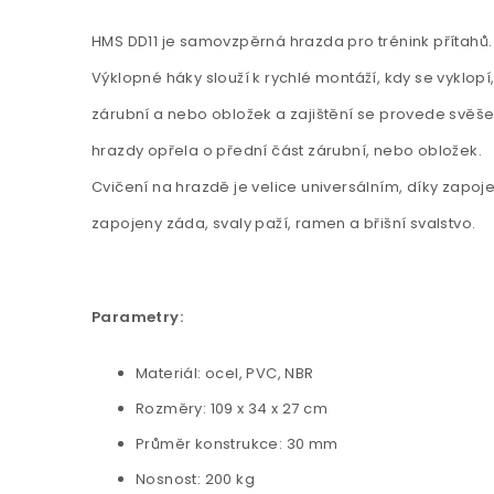
HMS DD11 je samovzpěrná hrazda pro trénink přítahů.
Výklopné háky slouží k rychlé montáží, kdy se vyklopí,
zárubní a nebo obložek a zajištění se provede svěše
hrazdy opřela o přední část zárubní, nebo obložek.
Cvičení na hrazdě je velice universálním, díky zapo
zapojeny záda, svaly paží, ramen a břišní svalstvo.
Parametry:
Materiál: ocel, PVC, NBR
Rozměry: 109 x 34 x 27 cm
Průměr konstrukce: 30 mm
Nosnost: 200 kg