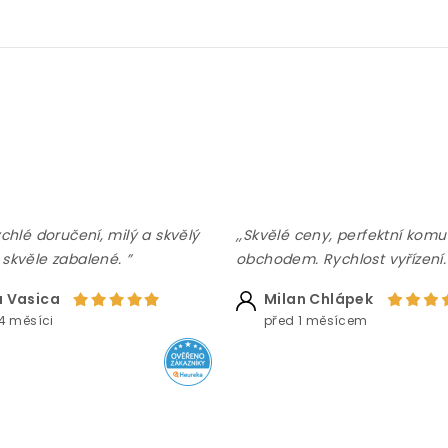
ychlé doručení, milý a skvělý
,,Skvělé ceny, perfektní komu
 skvěle zabalené. ”
obchodem. Rychlost vyřízení.
 Vasica
Milan Chlápek
4 měsíci
před 1 měsícem