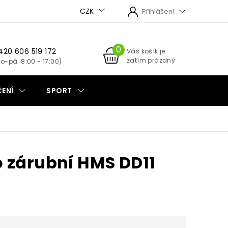
CZK
Přihlášení
420 606 519 172
NÁKUPNÍ
Váš košík je
zatím prázdný
KOŠÍK
ENÍ
SPORT
 zárubní HMS DD11