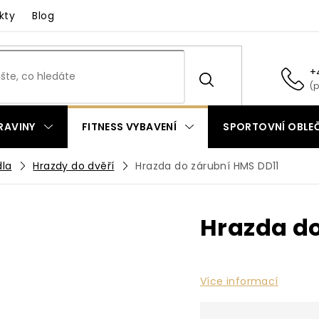
kty
Blog
+
RAVINY
FITNESS VYBAVENÍ
SPORTOVNÍ OBLEČ
dla
Hrazdy do dvěří
Hrazda do zárubní HMS DD11
Hrazda do
Více informací