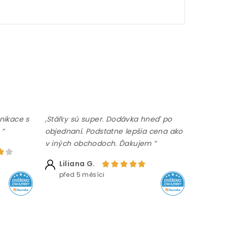
nikace s
,Stálky sú super. Dodávka hneď po
 ”
objednaní. Podstatne lepšia cena ako
v iných obchodoch. Ďakujem ”
Liliana G.
před 5 měsíci