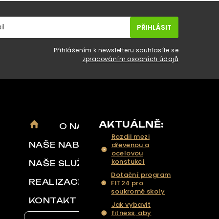
Přihlášením k newsletteru souhlasíte se
zpracováním osobních údajů
AKTUÁLNĚ:
O NÁS
Rozdil mezi
NAŠE NABÍDKA
dřevenou a
ocelovou
konstukcí
NAŠE SLUŽBY
Dotační program
REALIZACE
FIT24 pro
soukromé skoly
KONTAKT
Jak vybavit
fitness, aby