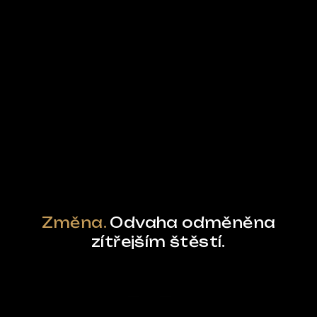
Ze světa FUBO
Powered by Curator.io
Změna.
Odvaha odměněna
zítřejším štěstí.