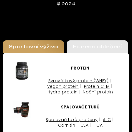
© 2024
Sportovní výživa
Fitness oblečení
PROTEIN
Syrovátkový protein (WHEY)
Vegan protein
Protein CFM
Hydro protein
Noční protein
SPALOVAČE TUKŮ
Spalovač tuků pro ženy
ALC
Carnitin
CLA
HCA