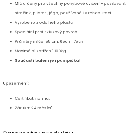
Míč určený pro všechny pohybové cvičení- posilování,
strečink, pilates, jóga, používané i v rehabilitaci
Vyrobeno z odolného plastu
Speciální protiskluzový povrch
Průměry míče: 55 cm, 65cm, 75cm
Maximální zatížení: 100kg
Součástí balení je i pumpička!
Upozornění:
Certifikát, norma:
Záruka: 24 měsíců