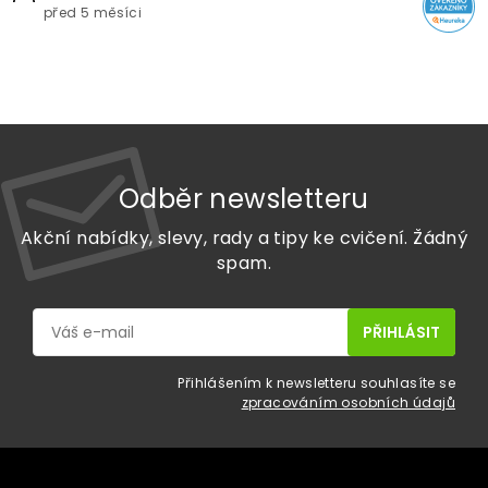
před 5 měsíci
Odběr newsletteru
Akční nabídky, slevy, rady a tipy ke cvičení. Žádný
spam.
Přihlášením k newsletteru souhlasíte se
zpracováním osobních údajů
Z
á