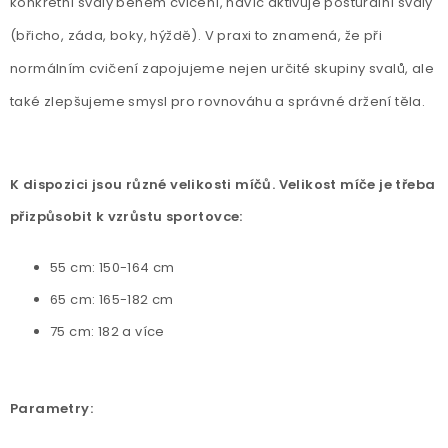
konkrétní svaly během cvičení, navíc aktivuje posturální svaly
(břicho, záda, boky, hýždě). V praxi to znamená, že při
normálním cvičení zapojujeme nejen určité skupiny svalů, ale
také zlepšujeme smysl pro rovnováhu a správné držení těla.
K dispozici jsou různé velikosti míčů. Velikost míče je třeba
přizpůsobit k vzrůstu sportovce:
55 cm: 150-164 cm
65 cm: 165-182 cm
75 cm: 182 a více
Parametry: