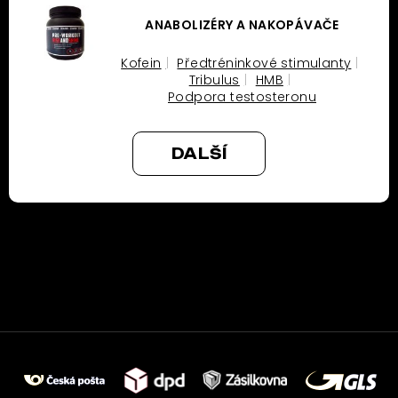
ANABOLIZÉRY A NAKOPÁVAČE
Kofein
Předtréninkové stimulanty
Tribulus
HMB
Podpora testosteronu
DALŠÍ