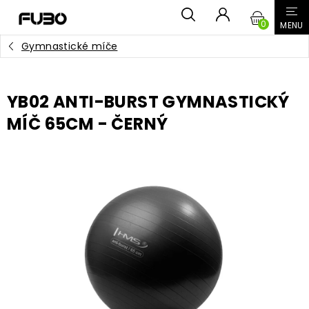
Přejít
NÁKUPN
na
obsah
Gymnastické míče
KOŠÍK
YB02 ANTI-BURST GYMNASTICKÝ
MÍČ 65CM - ČERNÝ