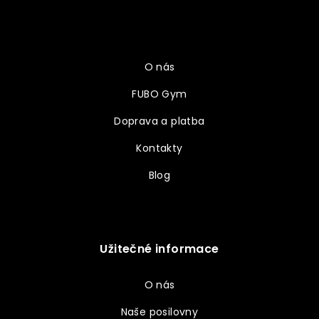
p
a
Vše o nákupu
t
í
O nás
FUBO Gym
Doprava a platba
Kontakty
Blog
Užitečné informace
O nás
Naše posilovny