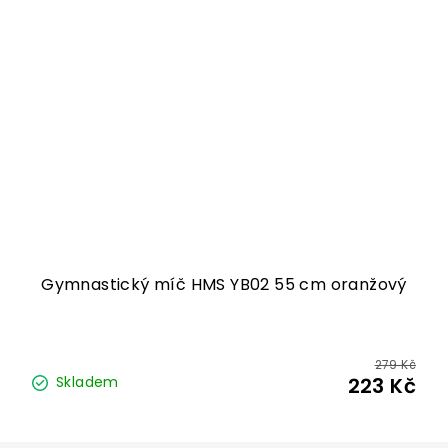
Gymnastický míč HMS YB02 55 cm oranžový
279 Kč
Skladem
223 Kč