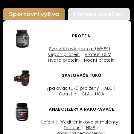
Sportovní výživa
Fitness oblečení
PROTEIN
Syrovátkový protein (WHEY)
Vegan protein
Protein CFM
Hydro protein
Noční protein
SPALOVAČE TUKŮ
Spalovač tuků pro ženy
ALC
Carnitin
CLA
HCA
ANABOLIZÉRY A NAKOPÁVAČE
Kofein
Předtréninkové stimulanty
Tribulus
HMB
Podpora testosteronu