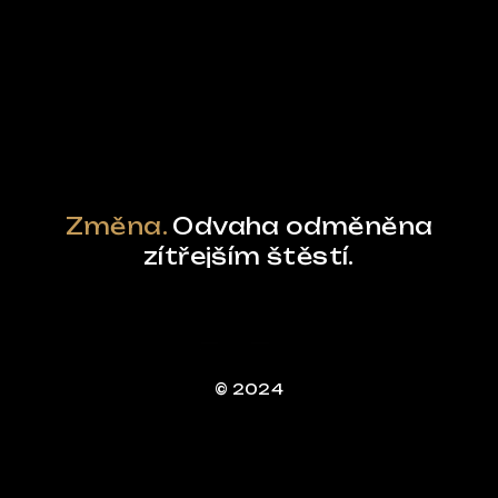
Ze světa FUBO
Powered by Curator.io
Změna.
Odvaha odměněna
zítřejším štěstí.
© 2024