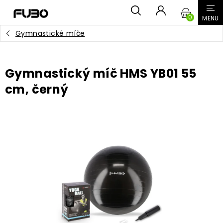
Přejít
NÁKUPN
na
obsah
Gymnastické míče
KOŠÍK
Gymnastický míč HMS YB01 55
cm, černý