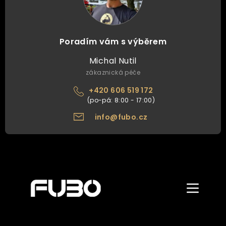
Poradím vám s výběrem
Michal Nutil
zákaznická péče
+420 606 519 172
info@fubo.cz
Zobrazit/skr
menu
ÚVOD