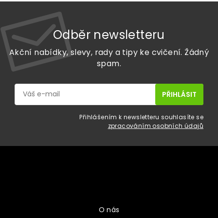
Odběr newsletteru
Akční nabídky, slevy, rady a tipy ke cvičení. Žádný
spam.
Přihlášením k newsletteru souhlasíte se
zpracováním osobních údajů
Z
á
p
a
Vše o nákupu
t
í
O nás