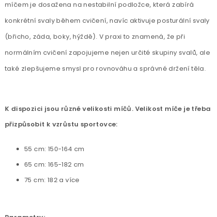
míčem je dosažena na nestabilní podložce, která zabírá
konkrétní svaly během cvičení, navíc aktivuje posturální svaly
(břicho, záda, boky, hýždě). V praxi to znamená, že při
normálním cvičení zapojujeme nejen určité skupiny svalů, ale
také zlepšujeme smysl pro rovnováhu a správné držení těla.
K dispozici jsou různé velikosti míčů. Velikost míče je třeba
přizpůsobit k vzrůstu sportovce:
55 cm: 150-164 cm
65 cm: 165-182 cm
75 cm: 182 a více