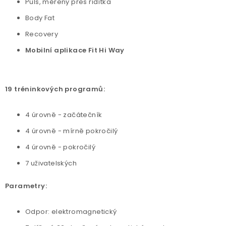
Puls, měřený přes řidítka
Body Fat
Recovery
Mobilní aplikace Fit Hi Way
19 tréninkových programů:
4 úrovně - začátečník
4 úrovně - mírně pokročilý
4 úrovně - pokročilý
7 uživatelských
Parametry:
Odpor: elektromagnetický