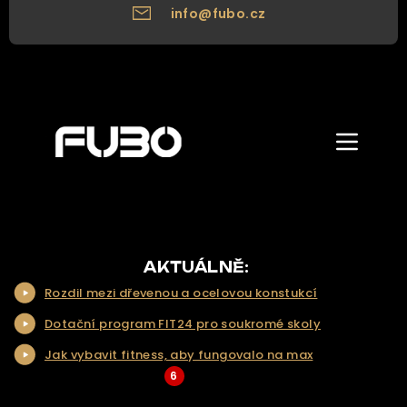
info@fubo.cz
Zobrazit/skr
menu
ÚVOD
O NÁS
NAŠE NABÍDKA
AKTUÁLNĚ:
Rozdil mezi dřevenou a ocelovou konstukcí
NAŠE SLUŽBY
Dotační program FIT24 pro soukromé skoly
REALIZACE
Jak vybavit fitness, aby fungovalo na max
KONTAKT
6
... Více aktualit a tipů