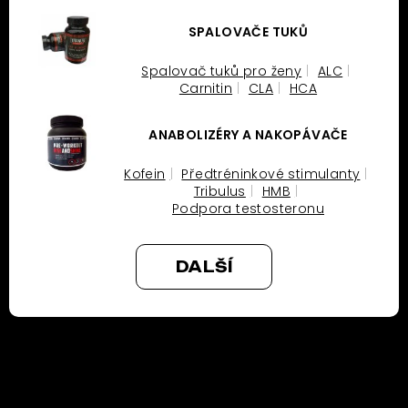
SPALOVAČE TUKŮ
Spalovač tuků pro ženy
ALC
Carnitin
CLA
HCA
ANABOLIZÉRY A NAKOPÁVAČE
Kofein
Předtréninkové stimulanty
Tribulus
HMB
Podpora testosteronu
DALŠÍ