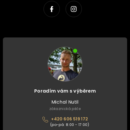
Poradím vám s výběrem
Michal Nutil
zákaznická péče
+420 606 519 172