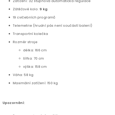
Zatížení: 32 stupňová automatická regulace
Zátěžové kolo:
9 kg
19 cvičebních programů
Telemetrie (hrudní pás není součástí balení)
Transportní kolečka
Rozměr stroje
délka: 166 cm
šířka: 70 cm
výška: 158 cm
Váha: 58 kg
Maximální zatížení: 150 kg
Upozornění: