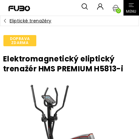
Přejít
NÁKUPN
na
obsah
Eliptické trenažéry
KOŠÍK
DOPRAVA
ZDARMA
Elektromagnetický eliptický
trenažér HMS PREMIUM H5813-i