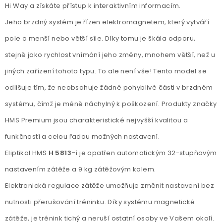
Hi Way a získáte přístup k interaktivním informacím.
Jeho brzdný systém je řízen elektromagnetem, který vytváří
pole o menší nebo větší síle. Díky tomu je škála odporu,
stejně jako rychlost vnímání jeho změny, mnohem větší, než u
jiných zařízení tohoto typu. To ale není vše! Tento model se
odlišuje tím, že neobsahuje žádné pohyblivé části v brzdném
systému, čímž je méně náchylný k poškození. Produkty značky
HMS Premium jsou charakteristické nejvyšší kvalitou a
funkčností a celou řadou možných nastavení.
Eliptikal HMS
H 5813-i
je opatřen automatickým 32-stupňovým
nastavením zátěže a 9 kg zátěžovým kolem.
Elektronická regulace zátěže umožňuje změnit nastavení bez
nutnosti přerušování tréninku. Díky systému magnetické
zátěže, je trénink tichý a neruší ostatní osoby ve Vašem okolí.