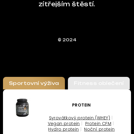
zítřejším štěstí.
© 2024
Sportovní výživa
Fitness oblečení
PROTEIN
Syrovátkový protein (WHEY)
Vegan protein
Protein CFM
Hydro protein
Noční protein