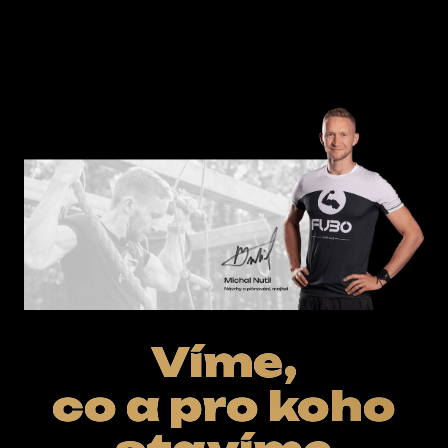
ŘEŠENÍ NA KLÍČ
E-SHOP
Víme,
co a pro koho