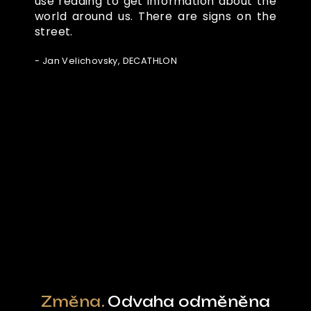
use reading to get information about the
world around us. There are signs on the
street.
- Jan Velichovsky, DECATHLON
Ze světa FUBO
Powered by Curator.io
Změna.
Odvaha odměněna