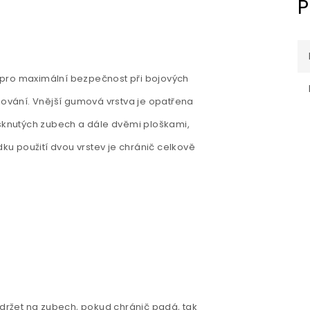
P
 pro maximální bezpečnost při bojových
zování. Vnější gumová vrstva je opatřena
isknutých zubech a dále dvěmi ploškami,
dku použití dvou vrstev je chránič celkově
ržet na zubech, pokud chránič padá, tak