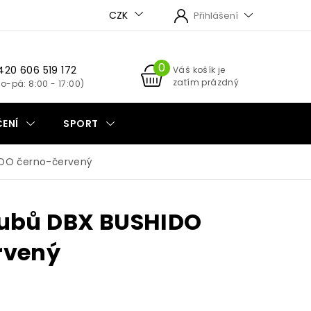
CZK
Přihlášení
420 606 519 172
NÁKUPNÍ
Váš košík je
zatím prázdný
KOŠÍK
ENÍ
SPORT
IDO černo-červený
zubů DBX BUSHIDO
rvený