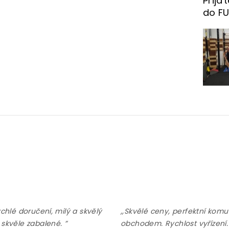
Přijď
do F
ychlé doručení, milý a skvělý
,,Skvělé ceny, perfektní komu
 skvěle zabalené. ”
obchodem. Rychlost vyřízení.