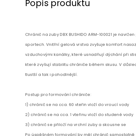
Popis produktu
Chránič na zuby DBX BUSHIDO ARM-100021 je navržen
sportech. Vnitřní gelová vrstva zvyšuje komfort nasa
vzduchovými kanálky, které usnadňují dýchání při st
které zvyšují stabilitu chrániče během skusu. V důsle
tlustší a tak i pohodlnější.
Postup pro formování chrániče:
1) chránič se na cca. 60 vteřin vloží do vroucí vody
2) chránič se na cca. 1 vteřinu vloží do studené vody
3) chránič se přiloží na vrchní zuby a skousne se
Po úspěšném formování by měl chránič samostatně d