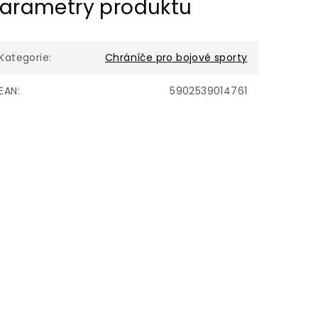
arametry produktu
Kategorie
:
Chráníče pro bojové sporty
EAN
:
5902539014761