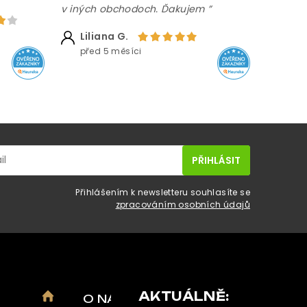
v iných obchodoch. Ďakujem ”
Liliana G.
před 5 měsíci
Přihlášením k newsletteru souhlasíte se
zpracováním osobních údajů
AKTUÁLNĚ:
O NÁS