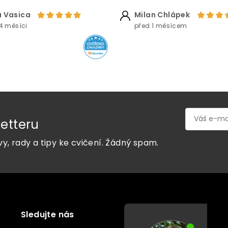
 Vasica
Milan Chlápek
4 měsíci
před 1 měsícem
etteru
vy, rady a tipy ke cvičení. Žádný spam.
Sledujte nás
P