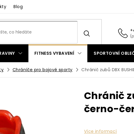
kty
Blog
+
RAVINY
FITNESS VYBAVENÍ
SPORTOVNÍ OBLEČ
ty
Chráníče pro bojové sporty
Chránič zubů DBX BUSH
Chránič 
černo-če
Více informací