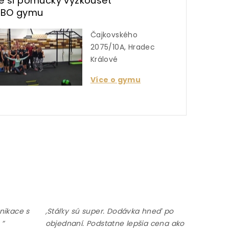
te si pomůcky vyzkoušet
UBO gymu
Čajkovského
2075/10A, Hradec
Králové
Více o gymu
nikace s
,Stálky sú super. Dodávka hneď po
 ”
objednaní. Podstatne lepšia cena ako