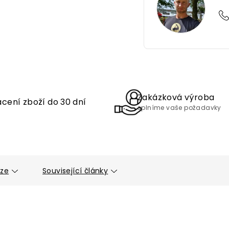
Zakázková výroba
cení zboží do 30 dní
splníme vaše požadavky
uze
Související články