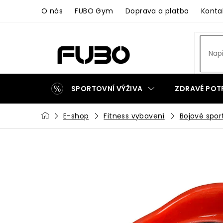
Přejít
O nás
FUBO Gym
Doprava a platba
Konta
na
obsah
SPORTOVNÍ VÝŽIVA
ZDRAVÉ POT
Domů
E-shop
Fitness vybavení
Bojové spor
ZAKÁZKOVÁ VÝROBA