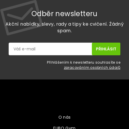
Odběr newsletteru
Akční nabídky, slevy, rady a tipy ke cvičení. Žádný
spam.
Přihlášením k newsletteru souhlasíte se
zpracováním osobních údajů
Z
á
p
a
Vše o nákupu
t
í
O nás
FUBO Gym