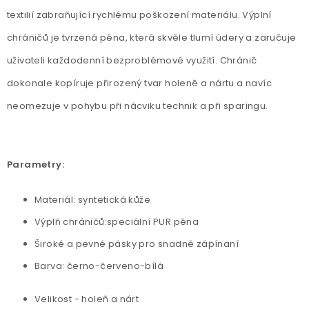
textilií zabraňující rychlému poškození materiálu. Výplní
chráničů je tvrzená pěna, která skvěle tlumí údery a zaručuje
uživateli každodenní bezproblémové využití. Chránič
dokonale kopíruje přirozený tvar holeně a nártu a navíc
neomezuje v pohybu při nácviku technik a při sparingu.
Parametry:
Materiál: syntetická kůže
Výplň chráničů:speciální PUR pěna
Široké a pevné pásky pro snadné zápínaní
Barva: černo-červeno-bílá
Velikost - holeň a nárt