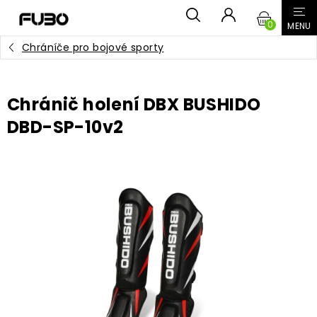
Přejít
NÁKUPN
na
obsah
Chráníče pro bojové sporty
KOŠÍK
Chránič holení DBX BUSHIDO
DBD-SP-10v2