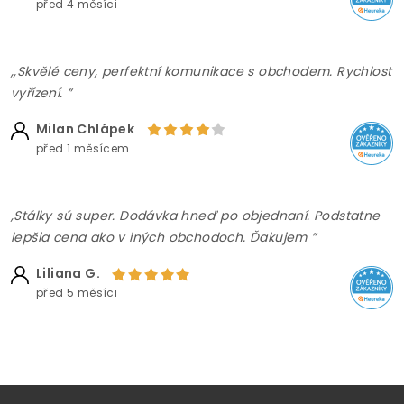
před 4 měsíci
,,Skvělé ceny, perfektní komunikace s obchodem. Rychlost
vyřízení. ”
Milan Chlápek
před 1 měsícem
,Stálky sú super. Dodávka hneď po objednaní. Podstatne
lepšia cena ako v iných obchodoch. Ďakujem ”
Liliana G.
před 5 měsíci