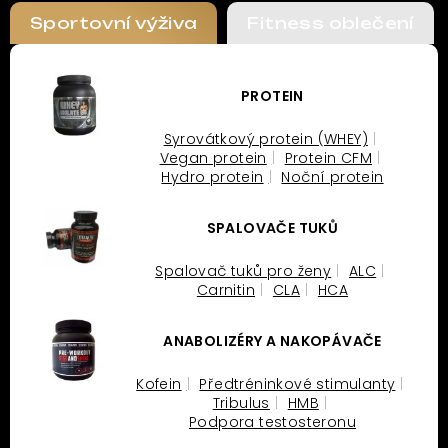
Sportovní výživa
Fitness oblečení
PROTEIN
Syrovátkový protein (WHEY)
Vegan protein
Protein CFM
Hydro protein
Noční protein
SPALOVAČE TUKŮ
Spalovač tuků pro ženy
ALC
Carnitin
CLA
HCA
ANABOLIZÉRY A NAKOPÁVAČE
Kofein
Předtréninkové stimulanty
Tribulus
HMB
Podpora testosteronu