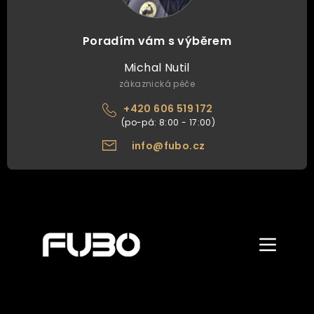
Poradím vám s výběrem
Michal Nutil
zákaznická péče
+420 606 519 172
info@fubo.cz
Zobrazit/skr
menu
ÚVOD
O NÁS