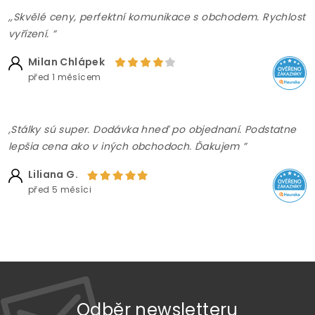
,,Skvělé ceny, perfektní komunikace s obchodem. Rychlost
vyřízení. ”
Milan Chlápek
před 1 měsícem
,Stálky sú super. Dodávka hneď po objednaní. Podstatne
lepšia cena ako v iných obchodoch. Ďakujem ”
Liliana G.
před 5 měsíci
Odběr newsletteru