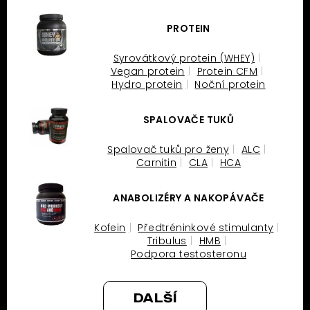
PROTEIN
Syrovátkový protein (WHEY)
Vegan protein
Protein CFM
Hydro protein
Noční protein
SPALOVAČE TUKŮ
Spalovač tuků pro ženy
ALC
Carnitin
CLA
HCA
ANABOLIZÉRY A NAKOPÁVAČE
Kofein
Předtréninkové stimulanty
Tribulus
HMB
Podpora testosteronu
DALŠÍ