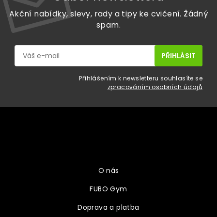
Akční nabídky, slevy, rady a tipy ke cvičení. Žádný
spam.
Přihlášením k newsletteru souhlasíte se
zpracováním osobních údajů
Z
á
p
a
Vše o nákupu
t
í
O nás
FUBO Gym
Doprava a platba