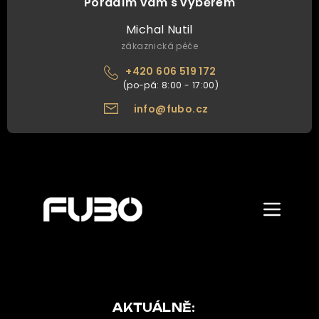
Poradím vám s výběrem
Michal Nutil
zákaznická péče
+420 606 519 172
info@fubo.cz
Zobrazit/skr
menu
ÚVOD
O NÁS
NAŠE NABÍDKA
AKTUÁLNĚ: