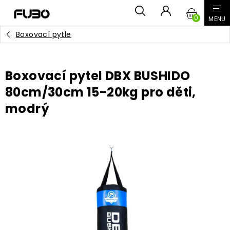
Přejít
NÁKUPN
na
obsah
Boxovací pytle
KOŠÍK
Boxovací pytel DBX BUSHIDO
80cm/30cm 15-20kg pro děti,
modrý