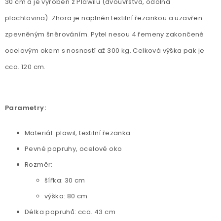
30 cm a je vyroben z Plawilu (dvouvrstvá, odolná
plachtovina). Zhora je naplněn textilní řezankou a uzavřen
zpevněným šněrováním. Pytel nesou 4 řemeny zakončené
ocelovým okem s nosností až 300 kg. Celková výška pak je
cca. 120 cm.
Parametry:
Materiál: plawil, textilní řezanka
Pevné popruhy, ocelové oko
Rozměr:
šířka: 30 cm
výška: 80 cm
Délka popruhů: cca. 43 cm