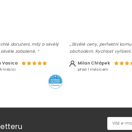
ychlé doručení, milý a skvělý
,,Skvělé ceny, perfektní komu
 skvěle zabalené. ”
obchodem. Rychlost vyřízení.
 Vasica
Milan Chlápek
4 měsíci
před 1 měsícem
etteru