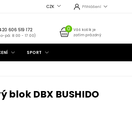
CZK
Přihlášení
420 606 519 172
NÁKUPNÍ
Váš košík je
zatím prázdný
KOŠÍK
ENÍ
SPORT
vý blok DBX BUSHIDO