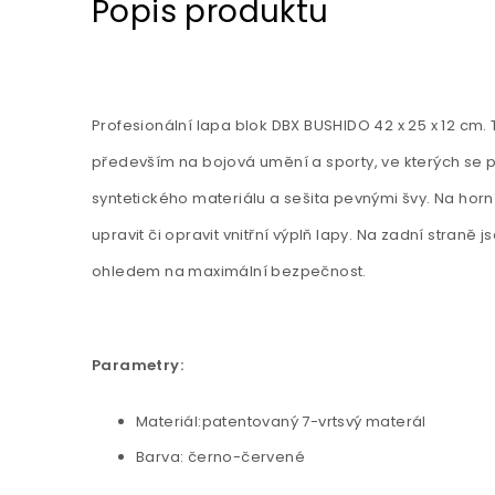
Popis produktu
Profesionální lapa blok DBX BUSHIDO 42 x 25 x 12 cm
především na bojová umění a sporty, ve kterých se p
syntetického materiálu a sešita pevnými švy. Na horní
upravit či opravit vnitřní výplň lapy. Na zadní straně 
ohledem na maximální bezpečnost.
Parametry:
Materiál:patentovaný 7-vrtsvý materál
Barva: černo-červené