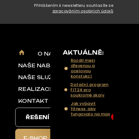
Přihlášením k newsletteru souhlasíte se
zpracováním osobních údajů
AKTUÁLNĚ:
O NÁS
Rozdil mezi
NAŠE NABÍDKA
dřevenou a
ocelovou
konstukcí
NAŠE SLUŽBY
Dotační program
REALIZACE
FIT24 pro
soukromé skoly
KONTAKT
Jak vybavit
fitness, aby
fungovalo na max
ŘEŠENÍ NA KLÍČ
6
... Více aktualit a
tipů
E-SHOP