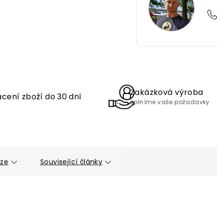
Zakázková výroba
cení zboží do 30 dní
splníme vaše požadavky
uze
Související články