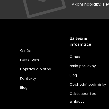
Akční nabídky, sle
Z
á
p
a
Užitečné
Vše o nákupu
t
informace
í
O nás
O nás
FUBO Gym
Naše posilovny
Doprava a platba
Blog
Kontakty
Obchodní podmínky
Blog
Odstoupení od
smlouvy