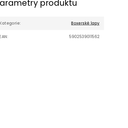
arametry produktu
Kategorie
:
Boxerské lapy
EAN
:
5902539011562