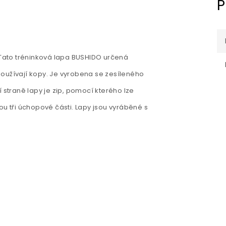
P
. Tato tréninková lapa BUSHIDO určená
oužívají kopy. Je vyrobena se zesíleného
 straně lapy je zip, pomocí kterého lze
jsou tři úchopové části. Lapy jsou vyráběné s