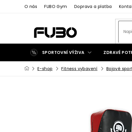
Přejít
O nás
FUBO Gym
Doprava a platba
Konta
na
obsah
SPORTOVNÍ VÝŽIVA
ZDRAVÉ POT
Domů
E-shop
Fitness vybavení
Bojové spor
ZAKÁZKOVÁ VÝROBA