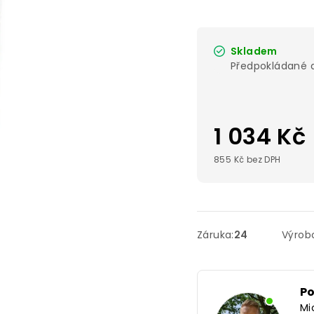
Skladem
1 034 Kč
855 Kč bez DPH
Záruka
:
24
Výrob
P
Mi