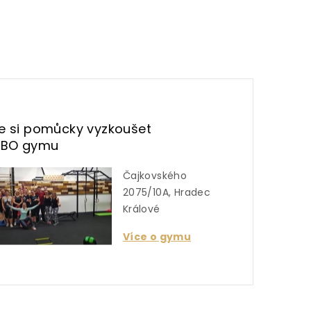
te si pomůcky vyzkoušet
UBO gymu
Čajkovského
2075/10A, Hradec
Králové
Více o gymu