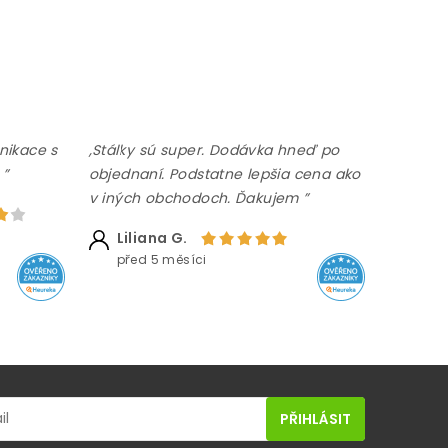
nikace s
,Stálky sú super. Dodávka hneď po
 ”
objednaní. Podstatne lepšia cena ako
v iných obchodoch. Ďakujem ”
Liliana G.
před 5 měsíci