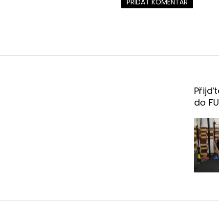
PŘIDAT KOMENTÁŘ
Přijď
do F