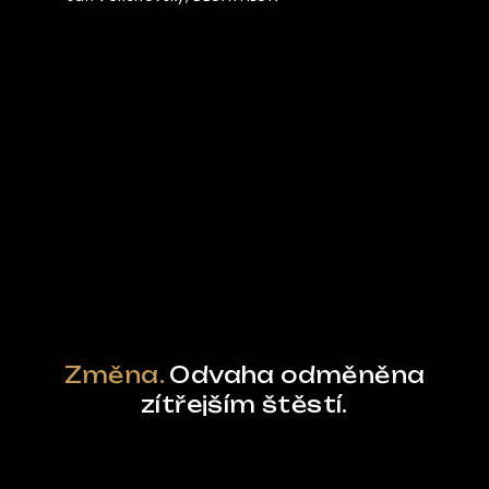
Ze světa FUBO
Powered by Curator.io
Změna.
Odvaha odměněna
zítřejším štěstí.