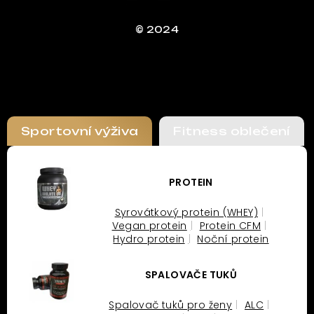
© 2024
Sportovní výživa
Fitness oblečení
PROTEIN
Syrovátkový protein (WHEY)
Vegan protein
Protein CFM
Hydro protein
Noční protein
SPALOVAČE TUKŮ
Spalovač tuků pro ženy
ALC