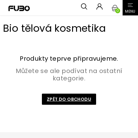
Přejít
NÁKUPN
na
obsah
KOŠÍK
Bio tělová kosmetika
Produkty teprve připravujeme.
Můžete se ale podívat na ostatní
kategorie.
ZPĚT DO OBCHODU