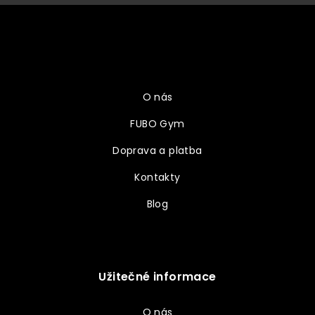
Z
á
p
a
Vše o nákupu
t
í
O nás
FUBO Gym
Doprava a platba
Kontakty
Blog
Užitečné informace
O nás