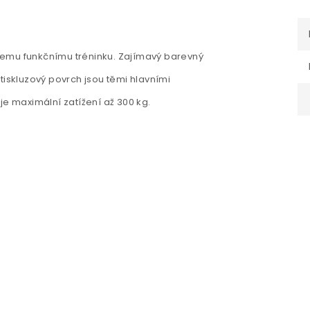
šemu funkčnímu tréninku. Zajímavý barevný
tiskluzový povrch jsou těmi hlavními
je maximální zatížení až 300 kg.