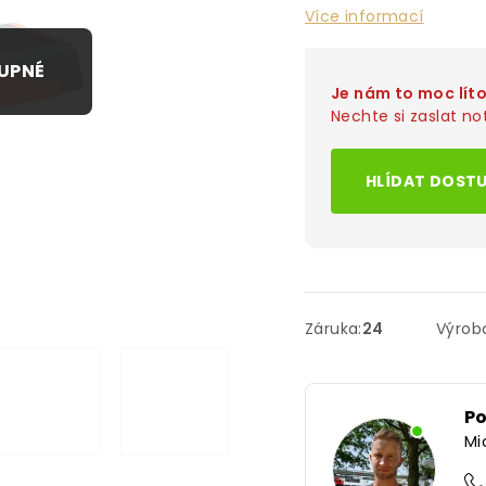
Více informací
Je nám to moc lít
Nechte si zaslat not
HLÍDAT DOST
Záruka
:
24
Výrob
P
Mi