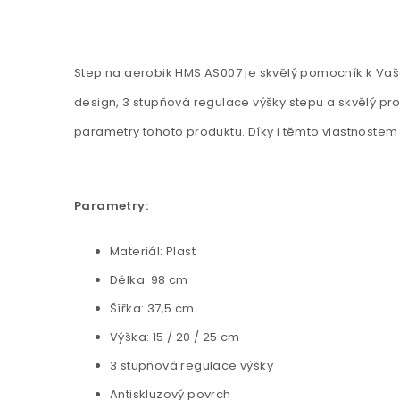
Step na aerobik HMS AS007 je skvělý pomocník k Va
design, 3 stupňová regulace výšky stepu a skvělý pro
parametry tohoto produktu. Díky i těmto vlastnostem 
Parametry:
Materiál: Plast
Délka: 98 cm
Šířka: 37,5 cm
Výška: 15 / 20 / 25 cm
3 stupňová regulace výšky
Antiskluzový povrch