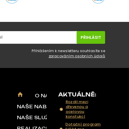
Přihlášením k newsletteru souhlasíte se
zpracováním osobních údajů
AKTUÁLNĚ:
O NÁS
Rozdil mezi
NAŠE NABÍDKA
dřevenou a
ocelovou
konstukcí
NAŠE SLUŽBY
Dotační program
REALIZACE