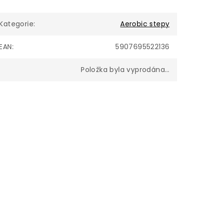
Kategorie
:
Aerobic stepy
EAN
:
5907695522136
Položka byla vyprodána…