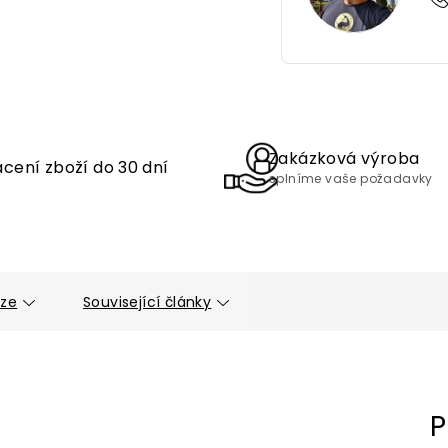
Zakázková výroba
cení zboží do 30 dní
splníme vaše požadavky
uze
Související články
P