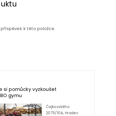
 příspěvek k této položce.
te si pomůcky vyzkoušet
UBO gymu
Čajkovského
2075/10A, Hradec