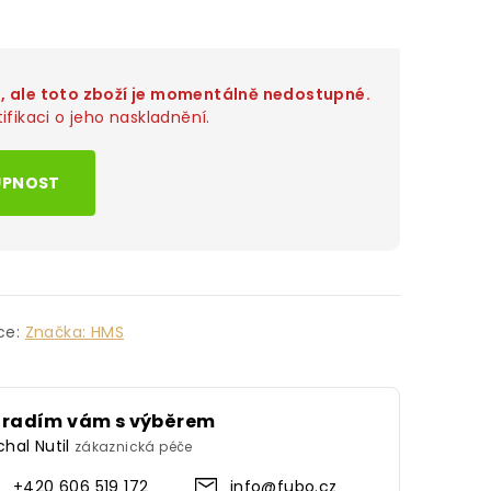
o, ale toto zboží je momentálně nedostupné.
ifikaci o jeho naskladnění.
UPNOST
ce:
Značka:
HMS
oradím vám s výběrem
chal Nutil
zákaznická péče
+420 606 519 172
info@fubo.cz