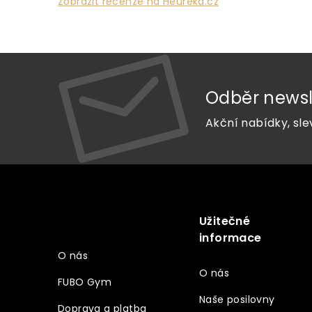
Zobrazit recenze na Heureka.cz
Odběr newsl
Akční nabídky, sle
Z
á
p
a
Užitečné
Vše o nákupu
t
informace
í
O nás
O nás
FUBO Gym
Naše posilovny
Doprava a platba