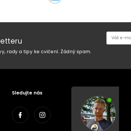
etteru
vy, rady a tipy ke cvičení. Žádný spam.
Sledujte nás
P
o
r
a
d