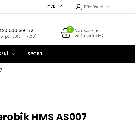
CZK
Přihlášení
420 606 519 172
NÁKUPNÍ
Váš košík je
zatím prázdný
KOŠÍK
ENÍ
SPORT
7
erobik HMS AS007