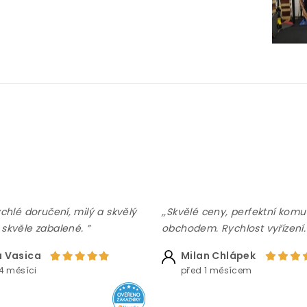
ychlé doručení, milý a skvělý
,,Skvělé ceny, perfektní komu
 skvěle zabalené. ”
obchodem. Rychlost vyřízení.
 Vasica
Milan Chlápek
4 měsíci
před 1 měsícem