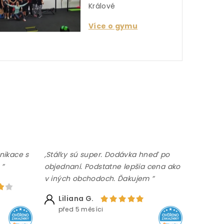
Králové
Více o gymu
nikace s
,Stálky sú super. Dodávka hneď po
 ”
objednaní. Podstatne lepšia cena ako
v iných obchodoch. Ďakujem ”
Liliana G.
před 5 měsíci