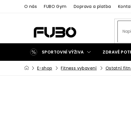
Přejít
O nás
FUBO Gym
Doprava a platba
Konta
na
obsah
SPORTOVNÍ VÝŽIVA
ZDRAVÉ POT
Domů
E-shop
Fitness vybavení
Ostatní fit
ZAKÁZKOVÁ VÝROBA