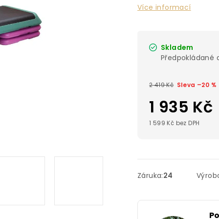
Více informací
Skladem
2 419 Kč
–20 %
1 935 Kč
1 599 Kč bez DPH
Záruka
:
24
Výrob
P