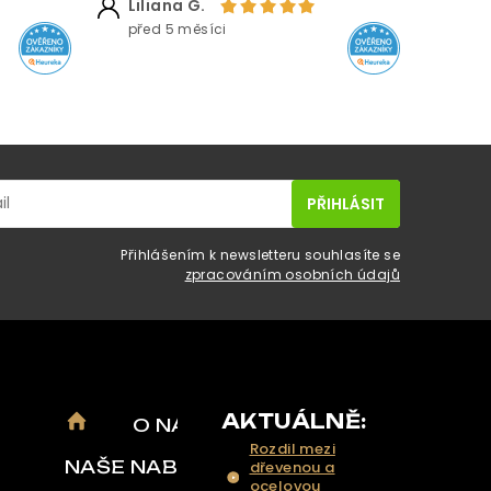
Liliana G.
před 5 měsíci
Přihlášením k newsletteru souhlasíte se
zpracováním osobních údajů
AKTUÁLNĚ:
O NÁS
Rozdil mezi
NAŠE NABÍDKA
dřevenou a
ocelovou