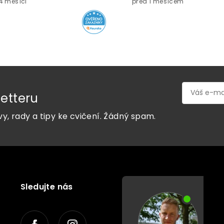
4 měsíci
před 1 měsícem
etteru
vy, rady a tipy ke cvičení. Žádný spam.
Sledujte nás
P
o
r