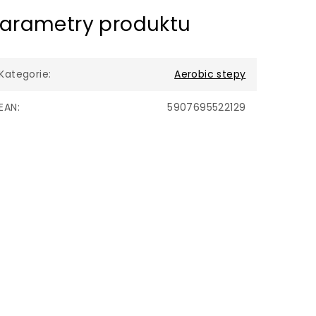
arametry produktu
Kategorie
:
Aerobic stepy
EAN
:
5907695522129