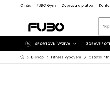
Přejít
O nás
FUBO Gym
Doprava a platba
Konta
na
obsah
SPORTOVNÍ VÝŽIVA
ZDRAVÉ POT
Domů
E-shop
Fitness vybavení
Ostatní fit
ZAKÁZKOVÁ VÝROBA