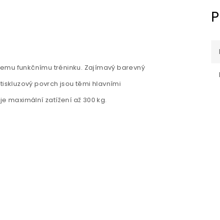
P
šemu funkčnímu tréninku. Zajímavý barevný
tiskluzový povrch jsou těmi hlavními
je maximální zatížení až 300 kg.