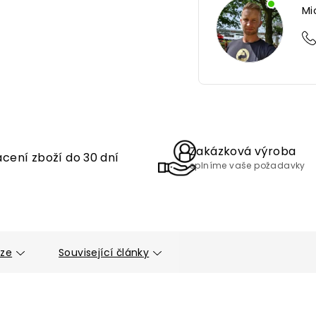
Mi
Zakázková výroba
cení zboží do 30 dní
splníme vaše požadavky
uze
Související články