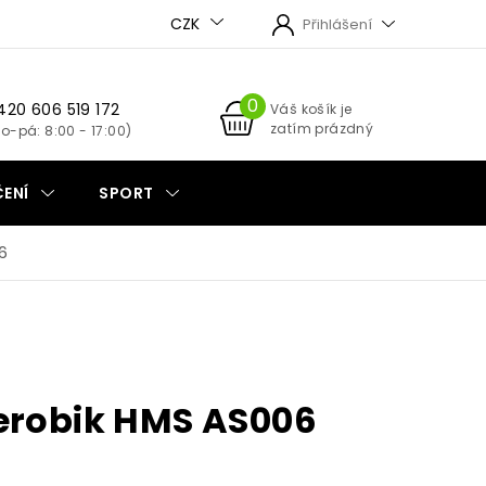
CZK
Přihlášení
420 606 519 172
NÁKUPNÍ
Váš košík je
zatím prázdný
KOŠÍK
ENÍ
SPORT
6
erobik HMS AS006