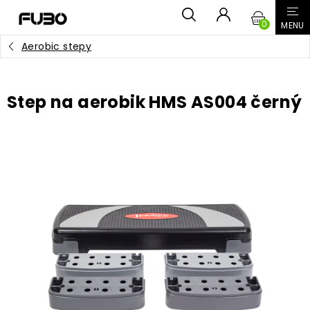
Přejít
NÁKUPN
na
obsah
Aerobic stepy
KOŠÍK
Step na aerobik HMS AS004 černý