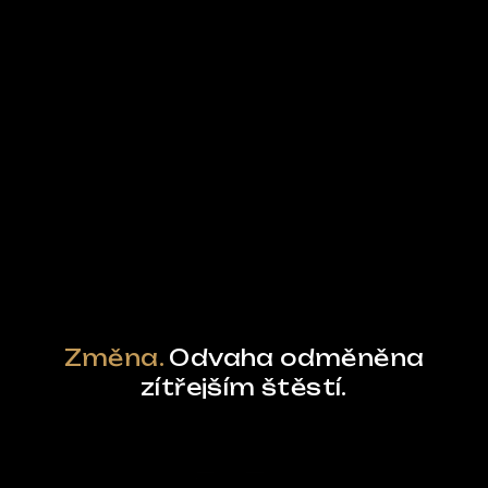
Ze světa FUBO
Powered by Curator.io
Změna.
Odvaha odměněna
zítřejším štěstí.