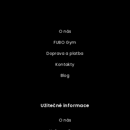
á
p
a
Vše o nákupu
t
í
O nás
FUBO Gym
Doprava a platba
Kontakty
Blog
Užitečné informace
O nás