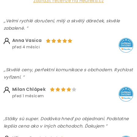
Zobrazit recenze na Heureka.cz
,,Velmi rychlé doručení, milý a skvělý dáreček, skvěle
zabalené. ”
Anna Vasica
před 4 měsíci
,,Skvělé ceny, perfektní komunikace s obchodem. Rychlost
vyřízení. ”
Milan Chlápek
před 1 měsícem
,Stálky sú super. Dodávka hneď po objednaní. Podstatne
lepšia cena ako v iných obchodoch. Ďakujem ”