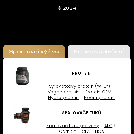
© 2024
Sportovní výživa
Fitness oblečení
PROTEIN
Syrovátkový protein (WHEY)
Vegan protein
Protein CFM
Hydro protein
Noční protein
SPALOVAČE TUKŮ
Spalovač tuků pro ženy
ALC
Carnitin
CLA
HCA