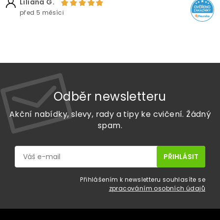
Liliana G.
před 5 měsíci
Odběr newsletteru
Akční nabídky, slevy, rady a tipy ke cvičení. Žádný
spam.
Přihlášením k newsletteru souhlasíte se
zpracováním osobních údajů
Z